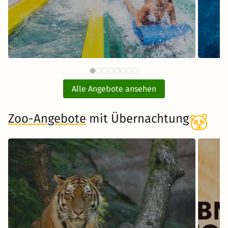
87 €
Therme Erding mit
ab
Übernachtung
Alle Angebote ansehen
inkl. Übernachtung und Frühstück
Zoo-Angebote
mit Übernachtung
Zum Angebot