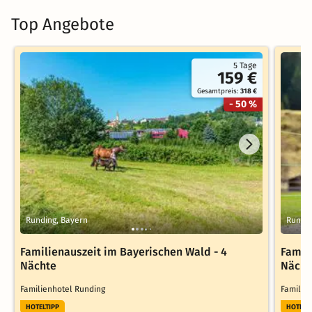
Top Angebote
5 Tage
159 €
Gesamtpreis:
318 €
- 50 %
Runding, Bayern
Rundin
Familienauszeit im Bayerischen Wald - 4
Famil
Nächte
Nächt
Familienhotel Runding
Familie
HOTELTIPP
HOTELT