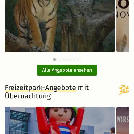
59 €
Tiergarten Nürnberg mit Hotel
E
ab
Alle Angebote ansehen
inkl. Übernachtung und Frühstück
Freizeitpark-Angebote
Zum Angebot
mit
Übernachtung