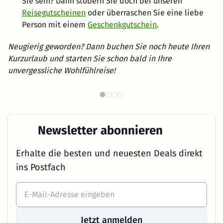
Sie sein? Dann stöbern Sie doch bei unseren
Reisegutscheinen
oder überraschen Sie eine liebe
Person mit einem
Geschenkgutschein
.
Neugierig geworden? Dann buchen Sie noch heute Ihren
Kurzurlaub und starten Sie schon bald in Ihre
unvergessliche Wohlfühlreise!
Th
Wellnesshotels in NRW
Newsletter abonnieren
Erhalte die besten und neuesten Deals direkt
ins Postfach
Jetzt anmelden