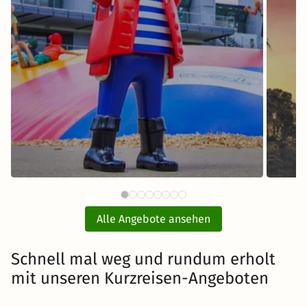
64 €
PLAYMOBIL®-FunPark mit Hotel
ab
und Eintritt
E
Alle Angebote ansehen
inkl. Übernachtung und Frühstück
Schnell mal weg und rundum erholt
mit unseren Kurzreisen-Angeboten
Zum Angebot