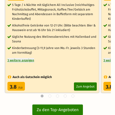
5 Tage / 4 Nächte mit täglichem All Inclusive (reichhaltiges
4 Ta
Frühstücksbuffet, Mittagssnack, Kaffee/Tee/Gebäck am
Früh
Nachmittag und Abendessen in Buffetform mit separatem
Nach
Kinderbuffet)
Kind
Alkoholfreie Getränke von 12-21 Uhr. (Bitte beachten: Bier &
Alko
Hauswein erst ab 16 Uhr bis 21 inkludiert)
Haus
tägliche Nutzung des Wellnessbereiches mit Hallenbad und
tägl
Sauna
Sau
Kinderbetreuung (3-11,9 Jahre von Mo.-Fr. jeweils 3 Stunden
Kind
am Vormittag)
am V
3 weitere anzeigen
3 weite
Auch als Gutschein möglich
Auch
3.8
3.8
Zum Angebot
/5.0
Zu den Top-Angeboten