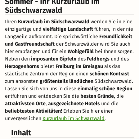
Sommer - Ihr Kurzurlaub im
Südschwarzwald
Ihren
Kurzurlaub im Südschwarzwald
werden Sie in eine
einzigartige und
vielfältige Landschaft
führen, in der nie
Langweile aufkommt. Die sprichwörtliche
Freundlichkeit
und Gastfreundschaft
der Schwarzwälder wird Sie auch
hier empfangen und für ein
Wohlgefühl
bei Ihnen sorgen.
Neben den
imposanten Gipfeln
des
Feldbergs
und des
Herzogenhorns
bietet
Freiburg im Breisgau
als das
städtische Zentrum der Region einen
schönen Kontrast
zum ansonsten
größtenteils ländlichen
Südschwarzwald.
Lassen Sie sich von uns in diese
einmalig schöne Region
entführen und entdecken Sie die
besten Gründe
, die
attraktivsten Orte
,
ausgezeichnete Hotels
und die
beliebtesten Aktivitäten!
Erleben Sie hier einen
unvergesslichen
Kurzurlaub im Schwarzwald
.
Inhalt