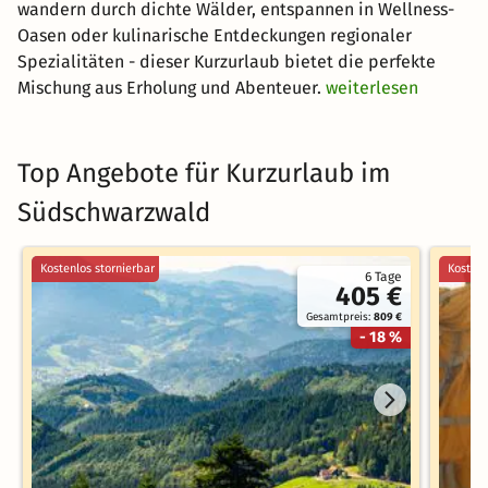
wandern durch dichte Wälder, entspannen in Wellness-
Oasen oder kulinarische Entdeckungen regionaler
Spezialitäten - dieser Kurzurlaub bietet die perfekte
Mischung aus Erholung und Abenteuer.
weiterlesen
Top Angebote für Kurzurlaub im
Südschwarzwald
Kostenlos stornierbar
Kostenl
6 Tage
405 €
Gesamtpreis:
809 €
- 18 %