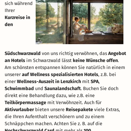
sich während
Ihrer
Kurzreise in
den
Südschwarzwald
von uns richtig verwöhnen, das
Angebot
an Hotels
im Schwarzwald lässt
keine Wünsche offen
.
Am schönsten entspannen können Sie natürlich in einem
unserer
auf Wellness spezialisierten Hotels
, z.B. bei
einer
Wellness-Auszeit in Lenzkirch
mit
SPA
,
Schwimmbad
und
Saunalandschaft
. Buchen Sie doch
direkt eine Behandlung dazu, wie z.B. eine
Teilkörpermassage
mit Verwöhnzeit. Auch für
Aktivurlauber
bieten unsere
Reisepakete
viele Extras,
die Ihren Aufenthalt verschönern und zu einem
Schnäppchen machen. Achten Sie z. B. auf die
Hochschwarzwald Card
mit mehr als
100