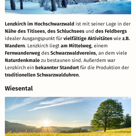
Lenzkirch im Hochschwarzwald
ist mit seiner Lage in der
Nähe des Titisees
,
des Schluchsees
und
des Feldbergs
idealer Ausgangspunkt für
vielfältige Aktivitäten
wie
z.B.
Wandern
. Lenzkirch liegt
am Mittelweg
, einem
Fernwanderweg
des
Schwarzwaldvereins
, an dem viele
Naturdenkmale
zu bestaunen sind. Außerdem war
Lenzkirch ein
bekannter Standort
für die Produktion der
traditionellen Schwarzwalduhren
.
Wiesental