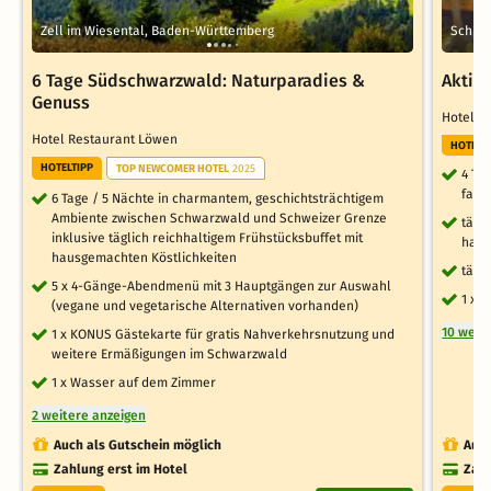
Zell im Wiesental, Baden-Württemberg
Schlu
6 Tage Südschwarzwald: Naturparadies &
Aktiv-
Genuss
Hotel S
Hotel Restaurant Löwen
HOTELT
HOTELTIPP
TOP NEWCOMER HOTEL
2025
4 Ta
fami
6 Tage / 5 Nächte in charmantem, geschichtsträchtigem
Ambiente zwischen Schwarzwald und Schweizer Grenze
tägl
inklusive täglich reichhaltigem Frühstücksbuffet mit
haus
hausgemachten Köstlichkeiten
tägl
5 x 4-Gänge-Abendmenü mit 3 Hauptgängen zur Auswahl
1 x 
(vegane und vegetarische Alternativen vorhanden)
10 weit
1 x KONUS Gästekarte für gratis Nahverkehrsnutzung und
weitere Ermäßigungen im Schwarzwald
1 x Wasser auf dem Zimmer
2 weitere anzeigen
Auch als Gutschein möglich
Auch
Zahlung erst im Hotel
Zahl