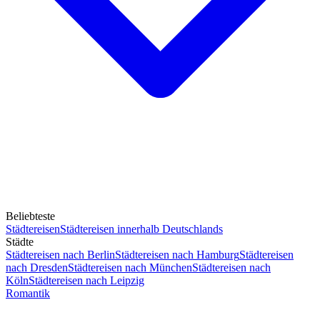
Beliebteste
Städtereisen
Städtereisen innerhalb Deutschlands
Städte
Städtereisen nach Berlin
Städtereisen nach Hamburg
Städtereisen
nach Dresden
Städtereisen nach München
Städtereisen nach
Köln
Städtereisen nach Leipzig
Romantik