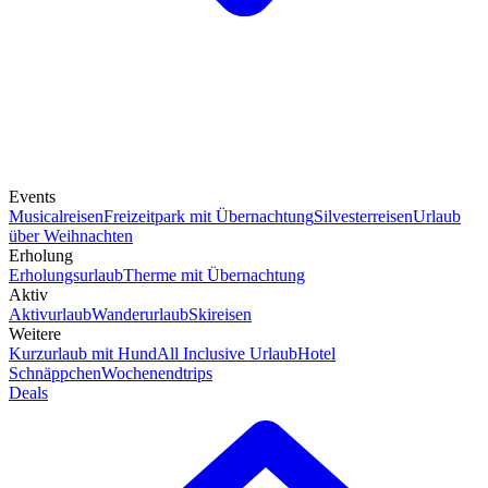
Events
Musicalreisen
Freizeitpark mit Übernachtung
Silvesterreisen
Urlaub
über Weihnachten
Erholung
Erholungsurlaub
Therme mit Übernachtung
Aktiv
Aktivurlaub
Wanderurlaub
Skireisen
Weitere
Kurzurlaub mit Hund
All Inclusive Urlaub
Hotel
Schnäppchen
Wochenendtrips
Deals