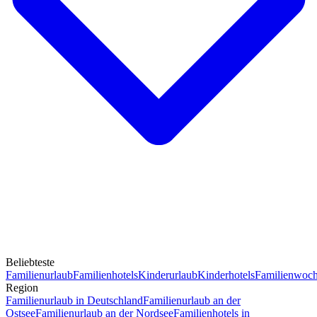
Beliebteste
Familienurlaub
Familienhotels
Kinderurlaub
Kinderhotels
Familienwoc
Region
Familienurlaub in Deutschland
Familienurlaub an der
Ostsee
Familienurlaub an der Nordsee
Familienhotels in