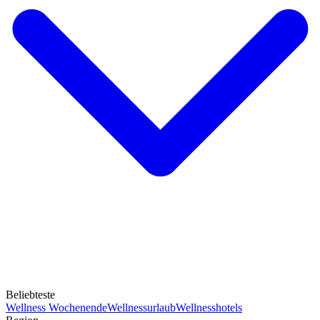
Beliebteste
Wellness Wochenende
Wellnessurlaub
Wellnesshotels