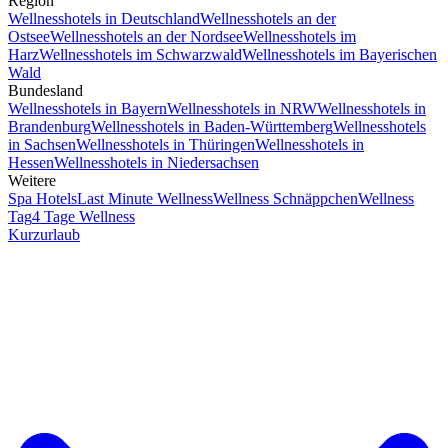
Region
Wellnesshotels in Deutschland
Wellnesshotels an der
Ostsee
Wellnesshotels an der Nordsee
Wellnesshotels im
Harz
Wellnesshotels im Schwarzwald
Wellnesshotels im Bayerischen
Wald
Bundesland
Wellnesshotels in Bayern
Wellnesshotels in NRW
Wellnesshotels in
Brandenburg
Wellnesshotels in Baden-Württemberg
Wellnesshotels
in Sachsen
Wellnesshotels in Thüringen
Wellnesshotels in
Hessen
Wellnesshotels in Niedersachsen
Weitere
Spa Hotels
Last Minute Wellness
Wellness Schnäppchen
Wellness
Tag
4 Tage Wellness
Kurzurlaub