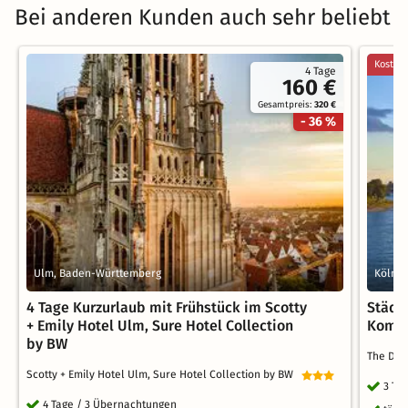
Bei anderen Kunden auch sehr beliebt
Kostenl
4 Tage
160 €
Gesamtpreis:
320 €
- 36 %
Ulm, Baden-Württemberg
Köln, 
4 Tage Kurzurlaub mit Frühstück im Scotty
Städte
+ Emily Hotel Ulm, Sure Hotel Collection
Komfo
by BW
The Deut
Scotty + Emily Hotel Ulm, Sure Hotel Collection by BW
3 Ta
4 Tage / 3 Übernachtungen