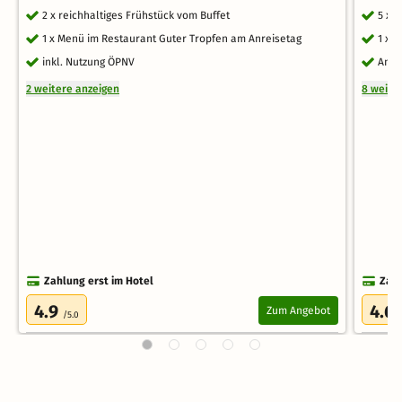
2 x reichhaltiges Frühstück vom Buffet
5 x 
1 x Menü im Restaurant Guter Tropfen am Anreisetag
1 x 
inkl. Nutzung ÖPNV
An a
2 weitere anzeigen
8 weite
Zahlung erst im Hotel
Zahl
4.9
4.6
Zum Angebot
/5.0