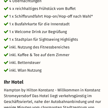
Sorgen an Land zurück und genießen den Moment.
4 Übernachtungen
Entdecken Sie die Schönheit von Konstanz und dem
4 x reichhaltiges Frühstück vom Buffet
Bodensee auf unserer neuen Konstanzer Rundfahrt. Diese
1 x Schiffsrundfahrt Hop-on/Hop-off nach Wahl*
Schifffahrt bietet Ihnen die perfekte Gelegenheit,
entspannt ein Getränk aus unserer Bordgastronomie zu
1 x Busfahrkarte für die Innenstadt
genießen und die Seele baumeln zu lassen. Es gibt keine
1 x Welcome Drink zur Begrüßung
schönere Art, den Bodensee und seine zauberhaften
1 x Stadtplan für Sightseeing Highlights
Landschaften zu entdecken. An Bord wird das Leben
leichter.
inkl. Nutzung des Fitnessbereiches
inkl. Kaffee & Tee auf dem Zimmer
inkl. Bettensteuer
inkl. Wlan Nutzung
Ihr Hotel
Hampton by Hilton Konstanz - Willkommen in Konstanz
Stromeyersdorf Das Hotel liegt verkehrsgünstig im
Geschäftsviertel, nahe der Autobahnanbindung und nur
wenige Minuten vom charmanten Stadtzentrum von