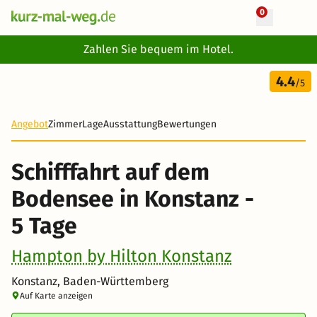
0
+ 22 Fotos
Zahlen Sie bequem im Hotel.
5 Tage
4.4
317 €
/5
-50%
Angebot
Zimmer
Lage
Ausstattung
Bewertungen
Schifffahrt auf dem
Bodensee in Konstanz -
5 Tage
Hampton by Hilton Konstanz
Konstanz, Baden-Württemberg
Auf Karte anzeigen