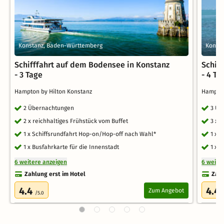
Konstanz, Baden-Württemberg
Konst
Schifffahrt auf dem Bodensee in Konstanz
Schif
- 3 Tage
- 4 Ta
Hampton by Hilton Konstanz
Hampton
2 Übernachtungen
3 Üb
2 x reichhaltiges Frühstück vom Buffet
3 x 
1 x Schiffsrundfahrt Hop-on/Hop-off nach Wahl*
1 x 
1 x Busfahrkarte für die Innenstadt
1 x 
6 weitere anzeigen
6 weite
Zahlung erst im Hotel
Zahl
4.4
4.4
Zum Angebot
/5.0