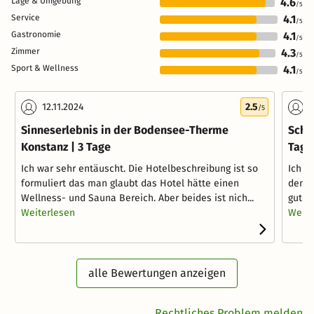
Lage & Umgebung
4.6
/5
Service
4.1
/5
Gastronomie
4.1
/5
Zimmer
4.3
/5
Sport & Wellness
4.1
/5
12.11.2024
2.5
1
/5
Sinneserlebnis in der Bodensee-Therme
Schi
Konstanz | 3 Tage
Tage
Ich war sehr entäuscht. Die Hotelbeschreibung ist so
Ich b
formuliert das man glaubt das Hotel hätte einen
dem, 
Wellness- und Sauna Bereich. Aber beides ist nich...
guten
Weiterlesen
Weite
alle Bewertungen anzeigen
Rechtliches Problem melden