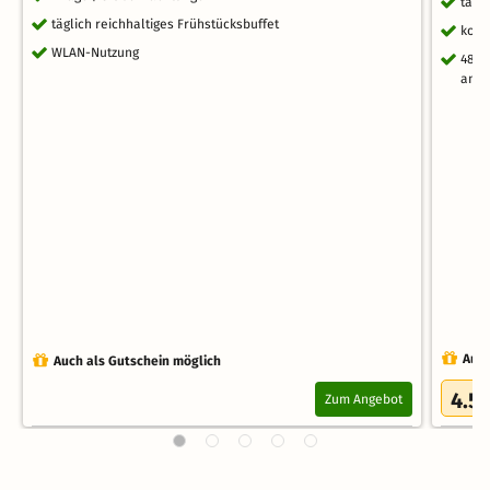
tägl
täglich reichhaltiges Frühstücksbuffet
kost
WLAN-Nutzung
48 S
ande
Auch
Auch als Gutschein möglich
4.5
Zum Angebot