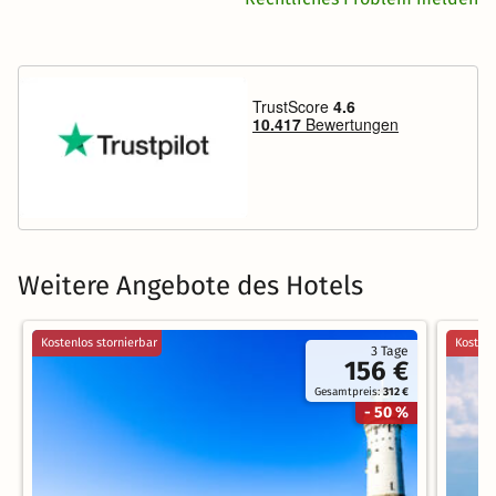
Weitere Angebote des Hotels
Kostenlos stornierbar
Kostenl
3 Tage
156 €
Gesamtpreis:
312 €
- 50 %