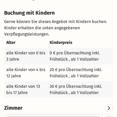
Nichtraucherzimmer verfügt über unser bequemes
Queensize-Hampton-Bett, einen HD-Flachbildfernseher
Buchung mit Kindern
und einen Minikühlschrank. Erledigen Sie Ihre Arbeit am
Schreibtisch mit kostenlosem WLAN. Genießen Sie auch
Gerne können Sie dieses Angebot mit Kindern buchen.
den Komfort der Tee- und
Kinder erhalten die unten angegebenen
Kaffeezubereitungsmöglichkeiten, des
Verpflegungsleistungen.
Bügeleisens/Bügelbretts und des Safes in Laptopgröße.
Alter
Kinderpreis
Erfrischen Sie sich im barrierefreien Badezimmer mit
einer kompletten Dusche, flauschigen Handtüchern und
alle Kinder von 0 bis
0 € pro Übernachtung inkl.
Pflegeprodukten.
3 Jahre
Frühstück , ab 1 Vollzahler
alle Kinder von 4 bis
20 € pro Übernachtung inkl.
12 Jahre
Frühstück , ab 1 Vollzahler
alle Kinder von 13
30 € pro Übernachtung inkl.
bis 17 Jahre
Frühstück , ab 1 Vollzahler
Zimmer