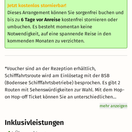
Jetzt kostenlos stornierbar!
Dieses Arrangement können Sie sorgenfrei buchen und
bis zu
6 Tage vor Anreise
kostenfrei stornieren oder
umbuchen. Es besteht momentan keine
Notwendigkeit, auf eine spannende Reise in den
kommenden Monaten zu verzichten.
*Voucher sind an der Rezeption erhältlich,
Schifffahrtsroute wird am Einlösetag mit der BSB
(Bodensee Schifffahrtsbetriebe) besprochen. Es gibt 2
Routen mit Sehenswürdigkeiten zur Wahl. Mit dem Hop-
on Hop-off Ticket können Sie an unterschiedlichen
Stationen ein- und aussteigen. Erleben Sie das
mehr anzeigen
Bodenseegefühl! Eine sanfte Brise weht um Ihr Gesicht,
die Sonne streichelt Ihre Wangen: Bei einer Schifffahrt
Inklusivleistungen
mit den Bodensee-Schiffsbetrieben lassen Sie die