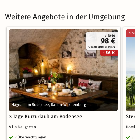
Weitere Angebote in der Umgebung
Kostenl
3 Tage
98 €
Gesamtpreis:
195 €
- 56 %
Hagnau am Bodensee, Baden-Württemberg
Friedr
3 Tage Kurzurlaub am Bodensee
Stern
Villa Neugarten
Hotel 
2 Übernachtungen
5 Üb