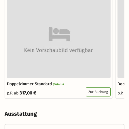
Doppelzimmer Standard
Doppe
(Details)
Zur Buchung
317,00 €
p.P. ab
p.P. a
Ausstattung