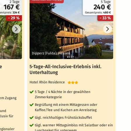
2 Tage
5 Tage
167 €
240 €
amtpreis:
334 €
Gesamtpreis:
480 €
- 29 %
- 33 %
Dipperz (Fulda), Hessen
Gäge
e
5-Tage-All-Inclusive-Erlebnis inkl.
3 Ta
Unterhaltung
Rich
Hotel Rhön Residence
Sunda
5 Tage / 4 Nächte in der gewählten
3 T
Zimmerkategorie
Zi
ktem Zugang
Begrüßung mit einem Mittagessen oder
täg
Kaffee/Tee und Kuchen am Anreisetag
 und
tä
usiv für
tägl. reichhaltiges Frühstücksbuffet
'W
Sa
tägl. warmer Mittagsimbiss mit Salatbar oder ein
Fi
regionaler
Lunchpaket für unterwegs