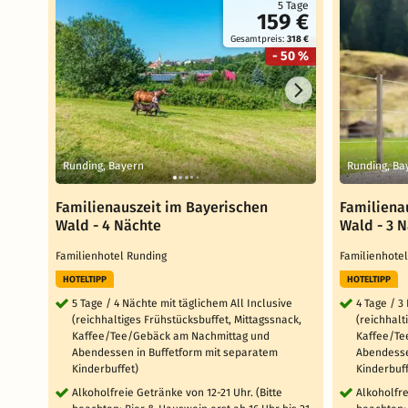
5 Tage
159 €
Gesamtpreis:
318 €
- 50 %
Runding, Bayern
Runding, Ba
Familienauszeit im Bayerischen
Familiena
Wald - 4 Nächte
Wald - 3 
Familienhotel Runding
Familienhote
HOTELTIPP
HOTELTIPP
5 Tage / 4 Nächte mit täglichem All Inclusive
4 Tage / 3
(reichhaltiges Frühstücksbuffet, Mittagssnack,
(reichhalt
Kaffee/Tee/Gebäck am Nachmittag und
Kaffee/Te
Abendessen in Buffetform mit separatem
Abendesse
Kinderbuffet)
Kinderbuff
Alkoholfreie Getränke von 12-21 Uhr. (Bitte
Alkoholfre