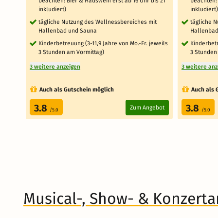
beachten: Bier & Hauswein erst ab 16 Uhr bis 21
beachten: 
inkludiert)
inkludiert)
tägliche Nutzung des Wellnessbereiches mit
tägliche 
Hallenbad und Sauna
Hallenbad
Kinderbetreuung (3-11,9 Jahre von Mo.-Fr. jeweils
Kinderbetr
3 Stunden am Vormittag)
3 Stunden
3 weitere anzeigen
3 weitere an
Auch als Gutschein möglich
Auch als 
3.8
3.8
Zum Angebot
/5.0
/5.0
Musical-, Show- & Konzert