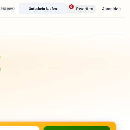
0
Anmelden
Favoriten
 2368 0099
Gutschein kaufen
s
h