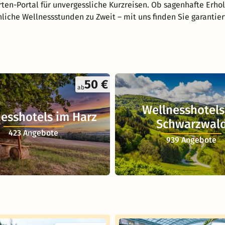
ten-Portal für unvergessliche Kurzreisen. Ob sagenhafte Erho
nliche Wellnessstunden zu Zweit – mit uns finden Sie garantie
50 €
ab
Wellnesshotels
esshotels im Harz
Schwarzwal
423 Angebote
939 Angebote