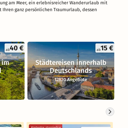
lung am Meer, ein erlebnisreicher Wanderurlaub mit
rt Ihren ganz persönlichen Traumurlaub, dessen
40 €
15 €
ab
ab
 im
Städtereisen innerhalb
d
Deutschlands
12820 Angebote
Kostenlos stornierbar
Koste