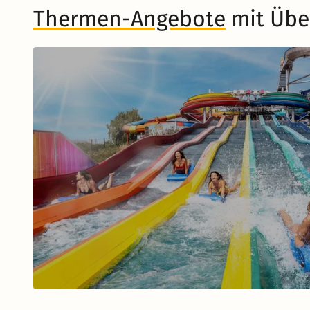
Thermen-Angebote
mit Übe
Musical in Berlin
Zum Musical