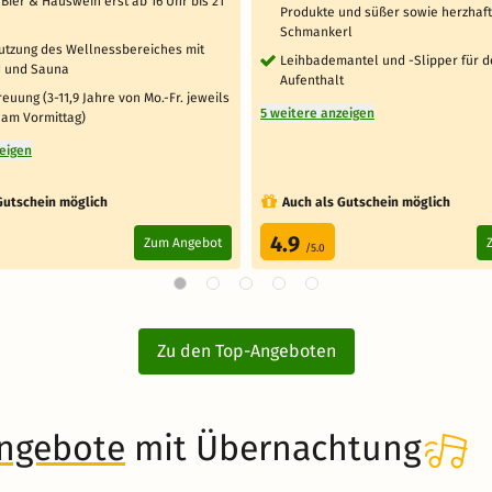
Bier & Hauswein erst ab 16 Uhr bis 21
Produkte und süßer sowie herzhaf
Schmankerl
Nutzung des Wellnessbereiches mit
Leihbademantel und -Slipper für 
 und Sauna
Aufenthalt
euung (3-11,9 Jahre von Mo.-Fr. jeweils
5 weitere anzeigen
 am Vormittag)
zeigen
Gutschein möglich
Auch als Gutschein möglich
4.9
Zum Angebot
/5.0
Zu den Top-Angeboten
angebote
mit Übernachtung