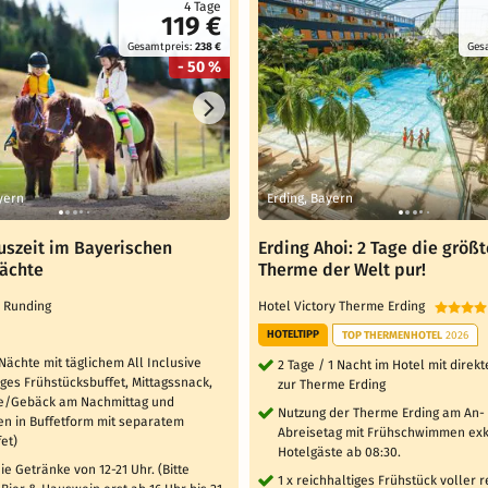
4 Tage
119 €
Gesamtpreis:
238 €
Ges
- 50 %
yern
Erding, Bayern
uszeit im Bayerischen
Erding Ahoi: 2 Tage die größt
Nächte
Therme der Welt pur!
l Runding
Hotel Victory Therme Erding
HOTELTIPP
TOP THERMENHOTEL
2026
 Nächte mit täglichem All Inclusive
2 Tage / 1 Nacht im Hotel mit dire
iges Frühstücksbuffet, Mittagssnack,
zur Therme Erding
e/Gebäck am Nachmittag und
Nutzung der Therme Erding am An-
n in Buffetform mit separatem
Abreisetag mit Frühschwimmen exkl
et)
Hotelgäste ab 08:30.
ie Getränke von 12-21 Uhr. (Bitte
1 x reichhaltiges Frühstück voller 