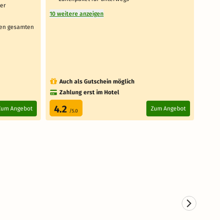
ter
Aus
10 weitere anzeigen
1 weit
den gesamten
Auch als Gutschein möglich
Au
Zahlung erst im Hotel
Za
4.2
3.
Zum Angebot
Zum Angebot
/5.0