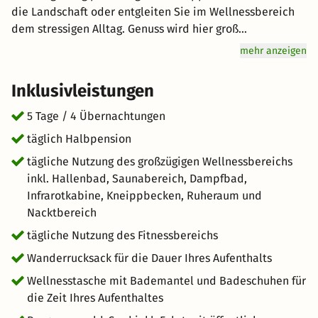
die Landschaft oder entgleiten Sie im Wellnessbereich
dem stressigen Alltag. Genuss wird hier groß
geschrieben: Lassen Sie sich vom Halbpension-Angebot
mehr anzeigen
verwöhnen. Freuen Sie sich auf hervorragenden Service
und eine entspannte Atmosphäre bei Ihrem
Inklusivleistungen
unvergesslichen Urlaub in den Bergen. kurz-mal-weg.de
wünscht Ihnen einen tollen Aufenthalt im schönen
5 Tage / 4 Übernachtungen
Damüls.
täglich Halbpension
tägliche Nutzung des großzügigen Wellnessbereichs
inkl. Hallenbad, Saunabereich, Dampfbad,
Infrarotkabine, Kneippbecken, Ruheraum und
Nacktbereich
tägliche Nutzung des Fitnessbereichs
Wanderrucksack für die Dauer Ihres Aufenthalts
Wellnesstasche mit Bademantel und Badeschuhen für
die Zeit Ihres Aufenthaltes