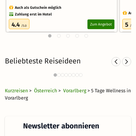
Auch als Gutschein möglich
Auch
Zahlung erst im Hotel
4.4
5
Zum Angebot
/5.0
/5.0
Beliebteste Reiseideen
Kurzurlaub in den Bergen
4423 Angebote
39 €
ab
Kurzreisen
>
Österreich
>
Vorarlberg
> 5 Tage Wellness in
Vorarlberg
Newsletter abonnieren