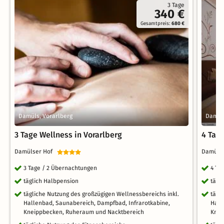
3 Tage
340 €
Gesamtpreis:
680 €
Damüls, Vorarlberg
Damüls
3 Tage Wellness in Vorarlberg
4 Tag
Damülser Hof
Damüls
3 Tage / 2 Übernachtungen
4 Ta
täglich Halbpension
tägl
tägliche Nutzung des großzügigen Wellnessbereichs inkl.
tägl
Hallenbad, Saunabereich, Dampfbad, Infrarotkabine,
Hall
Kneippbecken, Ruheraum und Nacktbereich
Knei