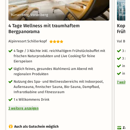
Bürserberg, Vorarlberg
Bluden
4 Tage Wellness mit traumhaftem
Kopf 
Bergpanorama
Frühst
Alpinresort Schillerkopf
Val Blu
4 Tage / 3 Nächte inkl. reichhaltigem Frühstücksbuffet mit
3 x 
frischen Naturprodukten und Live Cooking für feine
3 x 
Eierspeisen
inkl
täglich feines, gesundes Wahlmenü am Abend mit
inkl
regionalen Produkten
Nutzung des Spa- und Wellnessbereichs mit Indoorpool,
7 weite
Außensauna, finnischer Sauna, Bio-Sauna, Dampfbad,
Infrarotkabine und Fitnessraum
1 x Willkommens Drink
3 weitere anzeigen
Auch als Gutschein möglich
Zahl