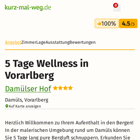
0
+ 5 Fotos
5 Tage
100%
4.5
681 €
/5
Angebot
Zimmer
Lage
Ausstattung
Bewertungen
5 Tage Wellness in
Vorarlberg
Damülser Hof
Damüls, Vorarlberg
Auf Karte anzeigen
Herzlich Willkommen zu Ihrem Aufenthalt in den Bergen!
In der malerischen Umgebung rund um Damüls können
Sie 5 Tage lang pure Bergluft schnuppern. Erkunden Sie