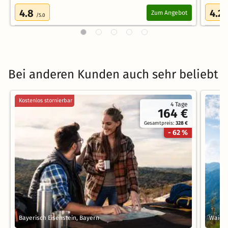
4.8
4.2
Zum Angebot
/5.0
/
Bei anderen Kunden auch sehr beliebt
Kostenlos stornierbar
4 Tage
164 €
Gesamtpreis:
328 €
- 62 %
Bayerisch Eisenstein, Bayern
Waidri