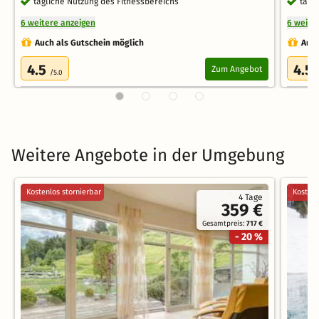
tägliche Nutzung des Fitnessbereichs
tägl
6 weitere anzeigen
6 weite
Auch als Gutschein möglich
Auch
4.5
4.5
Zum Angebot
/5.0
Weitere Angebote in der Umgebung
Kostenlos stornierbar
Kostenl
4 Tage
359 €
Gesamtpreis:
717 €
- 20 %