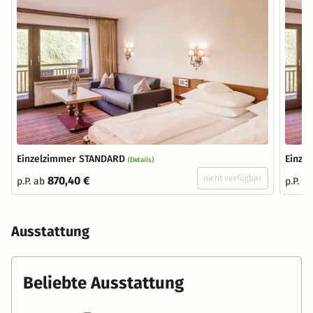
Einzelzimmer STANDARD
Einze
(Details)
nicht verfügbar
870,40 €
p.P. ab
p.P. a
Ausstattung
Beliebte Ausstattung