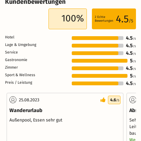
Kundenbewertungen
100%
4.5
2
Echte
/5
Bewertungen
Hotel
4.5
/5
Lage & Umgebung
4.5
/5
Service
4.5
/5
Gastronomie
5
/5
Zimmer
4.5
/5
Sport & Wellness
5
/5
Preis / Leistung
4.5
/5
25.08.2023
4.6
2
/5
Wanderurlaub
Abso
Außenpool, Essen sehr gut
Sehr 
Leitu
baume
Weite