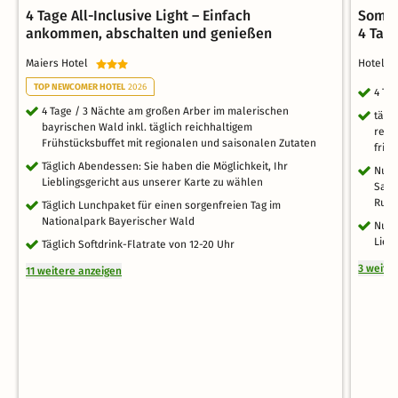
4 Tage All-Inclusive Light – Einfach
Somme
ankommen, abschalten und genießen
4 Tag
Maiers Hotel
Hotel 
TOP NEWCOMER HOTEL
2026
4 Ta
4 Tage / 3 Nächte am großen Arber im malerischen
tägl
bayrischen Wald inkl. täglich reichhaltigem
regi
Frühstücksbuffet mit regionalen und saisonalen Zutaten
fris
Täglich Abendessen: Sie haben die Möglichkeit, Ihr
Nutz
Lieblingsgericht aus unserer Karte zu wählen
Saun
Ruh
Täglich Lunchpaket für einen sorgenfreien Tag im
Nationalpark Bayerischer Wald
Nutz
Lieg
Täglich Softdrink-Flatrate von 12-20 Uhr
3 weite
11 weitere anzeigen