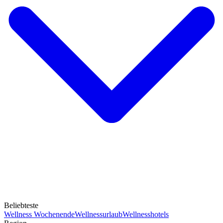
Beliebteste
Wellness Wochenende
Wellnessurlaub
Wellnesshotels