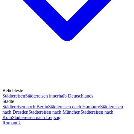
Beliebteste
Städtereisen
Städtereisen innerhalb Deutschlands
Städte
Städtereisen nach Berlin
Städtereisen nach Hamburg
Städtereisen
nach Dresden
Städtereisen nach München
Städtereisen nach
Köln
Städtereisen nach Leipzig
Romantik