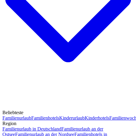
Beliebteste
Familienurlaub
Familienhotels
Kinderurlaub
Kinderhotels
Familienwoc
Region
Familienurlaub in Deutschland
Familienurlaub an der
Ostsee
Familienurlaub an der Nordsee
Familienhotels in