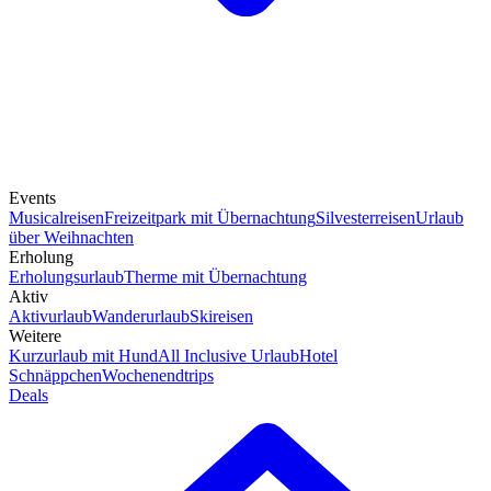
Events
Musicalreisen
Freizeitpark mit Übernachtung
Silvesterreisen
Urlaub
über Weihnachten
Erholung
Erholungsurlaub
Therme mit Übernachtung
Aktiv
Aktivurlaub
Wanderurlaub
Skireisen
Weitere
Kurzurlaub mit Hund
All Inclusive Urlaub
Hotel
Schnäppchen
Wochenendtrips
Deals