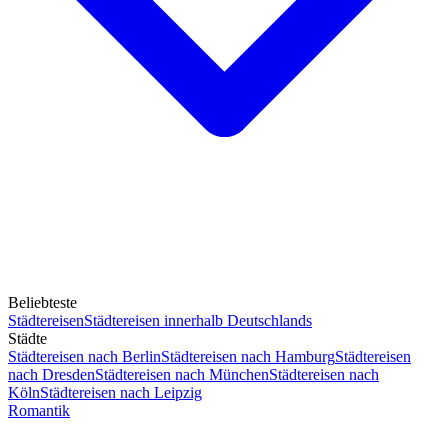
Beliebteste
Städtereisen
Städtereisen innerhalb Deutschlands
Städte
Städtereisen nach Berlin
Städtereisen nach Hamburg
Städtereisen
nach Dresden
Städtereisen nach München
Städtereisen nach
Köln
Städtereisen nach Leipzig
Romantik