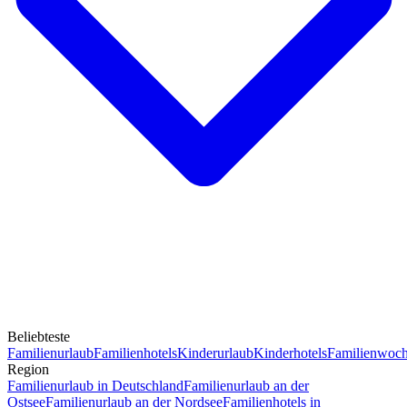
Beliebteste
Familienurlaub
Familienhotels
Kinderurlaub
Kinderhotels
Familienwoc
Region
Familienurlaub in Deutschland
Familienurlaub an der
Ostsee
Familienurlaub an der Nordsee
Familienhotels in