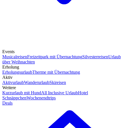
Events
Musicalreisen
Freizeitpark mit Übernachtung
Silvesterreisen
Urlaub
über Weihnachten
Erholung
Erholungsurlaub
Therme mit Übernachtung
Aktiv
Aktivurlaub
Wanderurlaub
Skireisen
Weitere
Kurzurlaub mit Hund
All Inclusive Urlaub
Hotel
Schnäppchen
Wochenendtrips
Deals