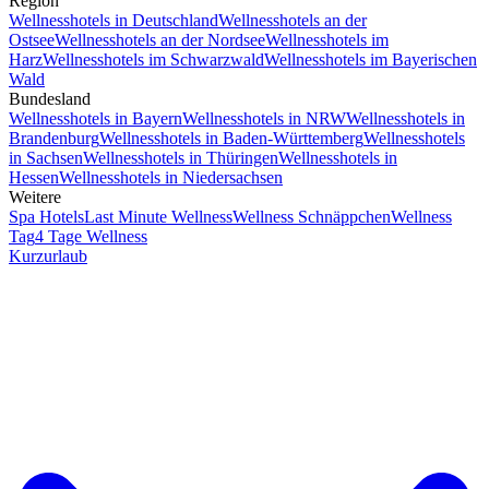
Region
Wellnesshotels in Deutschland
Wellnesshotels an der
Ostsee
Wellnesshotels an der Nordsee
Wellnesshotels im
Harz
Wellnesshotels im Schwarzwald
Wellnesshotels im Bayerischen
Wald
Bundesland
Wellnesshotels in Bayern
Wellnesshotels in NRW
Wellnesshotels in
Brandenburg
Wellnesshotels in Baden-Württemberg
Wellnesshotels
in Sachsen
Wellnesshotels in Thüringen
Wellnesshotels in
Hessen
Wellnesshotels in Niedersachsen
Weitere
Spa Hotels
Last Minute Wellness
Wellness Schnäppchen
Wellness
Tag
4 Tage Wellness
Kurzurlaub