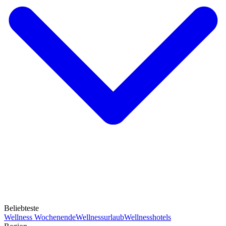
Beliebteste
Wellness Wochenende
Wellnessurlaub
Wellnesshotels