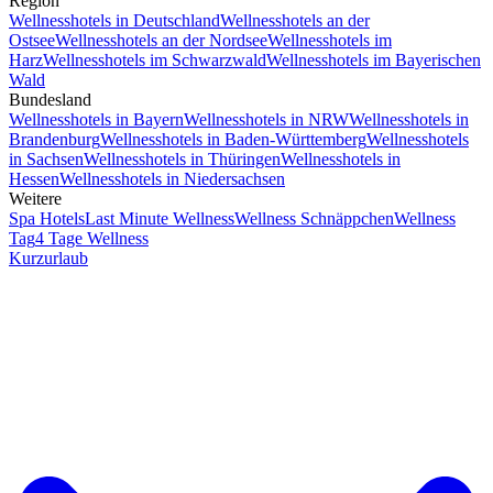
Region
Wellnesshotels in Deutschland
Wellnesshotels an der
Ostsee
Wellnesshotels an der Nordsee
Wellnesshotels im
Harz
Wellnesshotels im Schwarzwald
Wellnesshotels im Bayerischen
Wald
Bundesland
Wellnesshotels in Bayern
Wellnesshotels in NRW
Wellnesshotels in
Brandenburg
Wellnesshotels in Baden-Württemberg
Wellnesshotels
in Sachsen
Wellnesshotels in Thüringen
Wellnesshotels in
Hessen
Wellnesshotels in Niedersachsen
Weitere
Spa Hotels
Last Minute Wellness
Wellness Schnäppchen
Wellness
Tag
4 Tage Wellness
Kurzurlaub