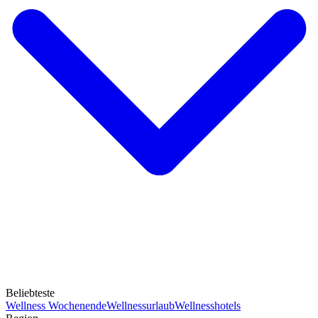
Beliebteste
Wellness Wochenende
Wellnessurlaub
Wellnesshotels