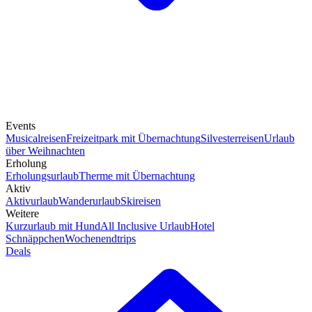
Events
Musicalreisen
Freizeitpark mit Übernachtung
Silvesterreisen
Urlaub
über Weihnachten
Erholung
Erholungsurlaub
Therme mit Übernachtung
Aktiv
Aktivurlaub
Wanderurlaub
Skireisen
Weitere
Kurzurlaub mit Hund
All Inclusive Urlaub
Hotel
Schnäppchen
Wochenendtrips
Deals