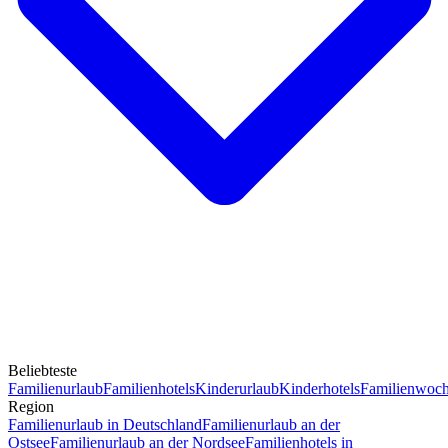
Beliebteste
Familienurlaub
Familienhotels
Kinderurlaub
Kinderhotels
Familienwoc
Region
Familienurlaub in Deutschland
Familienurlaub an der
Ostsee
Familienurlaub an der Nordsee
Familienhotels in