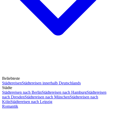
Beliebteste
Städtereisen
Städtereisen innerhalb Deutschlands
Städte
Städtereisen nach Berlin
Städtereisen nach Hamburg
Städtereisen
nach Dresden
Städtereisen nach München
Städtereisen nach
Köln
Städtereisen nach Leipzig
Romantik