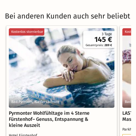
Bei anderen Kunden auch sehr beliebt
Kostenlos stornierbar
Kostenl
3 Tage
145 €
Gesamtpreis:
289 €
Bad Pyrmont, Niedersachsen
Bad La
Pyrmonter Wohlfühltage im 4 Sterne
LAST 
Fürstenhof– Genuss, Entspannung &
Massa
kleine Auszeit
Parkho
Hotel Fürstenhof