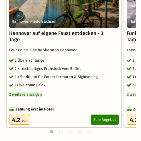
Hannover, Niedersachsen
Hanno
Hannover auf eigene Faust entdecken - 3
Funke
Tage
Tage
Four Points Flex by Sheraton Hannover
Leonar
2 Übernachtungen
3 Üb
2 x reichhaltiges Frühstück vom Buffet
3 x 
1 x Stadtplan für Entdeckertouren & Sightseeing
1 x 
1x Welcome Drink
auf 
2 weitere anzeigen
2 weite
Zahlung erst im Hotel
Zahl
4.2
4.2
Zum Angebot
/5.0
/