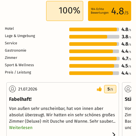
100%
4.8
184
Echte
/5
Bewertungen
Hotel
4.8
/5
Lage & Umgebung
3.8
/5
Service
4.8
/5
Gastronomie
4.4
/5
Zimmer
4.7
/5
Sport & Wellness
4.5
/5
Preis / Leistung
4.4
/5
21.07.2026
5
2
/5
Fabelhaft!
Städ
Von außen sehr unscheinbar, hat von innen aber
Von a
absolut überzeugt. Wir hatten ein sehr schönes großes
Zimme
Zimmer (Deluxe) mit Dusche und Wanne. Sehr sauber...
Badez
Weiterlesen
und...