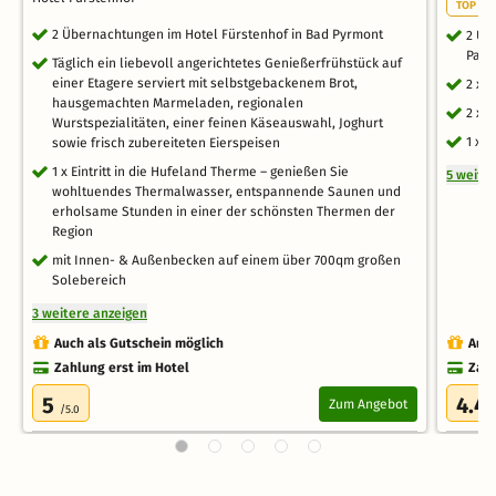
TOP WE
2 Übernachtungen im Hotel Fürstenhof in Bad Pyrmont
2 Üb
Park
Täglich ein liebevoll angerichtetes Genießerfrühstück auf
einer Etagere serviert mit selbstgebackenem Brot,
2 x 
hausgemachten Marmeladen, regionalen
2 x 
Wurstspezialitäten, einer feinen Käseauswahl, Joghurt
1 x 
sowie frisch zubereiteten Eierspeisen
1 x Eintritt in die Hufeland Therme – genießen Sie
5 weite
wohltuendes Thermalwasser, entspannende Saunen und
erholsame Stunden in einer der schönsten Thermen der
Region
mit Innen- & Außenbecken auf einem über 700qm großen
Solebereich
3 weitere anzeigen
Auch als Gutschein möglich
Auch
Zahlung erst im Hotel
Zahl
5
4.4
Zum Angebot
/5.0