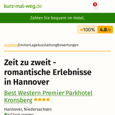
0
+ 19 Fotos
Zahlen Sie bequem im Hotel.
3 Tage
100%
4.8
199 €
/5
Angebot
Zimmer
Lage
Ausstattung
Bewertungen
Zeit zu zweit -
romantische Erlebnisse
in Hannover
Best Western Premier Parkhotel
Kronsberg
Hannover, Niedersachsen
Auf Karte anzeigen