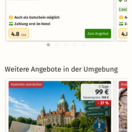
tägl
2 weite
Auch als Gutschein möglich
Auch
Zahlung erst im Hotel
Zahl
4.8
4.8
Zum Angebot
/5.0
Weitere Angebote in der Umgebung
Kostenlos stornierbar
Kostenl
3 Tage
99 €
Gesamtpreis:
198 €
- 37 %