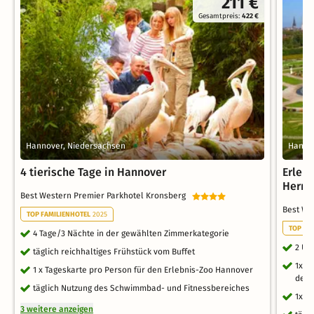
211 €
Gesamtpreis:
422 €
Hannover, Niedersachsen
Hanno
4 tierische Tage in Hannover
Erlebn
Herre
Best Western Premier Parkhotel Kronsberg
Best We
TOP FAMILIENHOTEL
2025
TOP FA
4 Tage/3 Nächte in der gewählten Zimmerkategorie
2 Üb
täglich reichhaltiges Frühstück vom Buffet
1x D
1 x Tageskarte pro Person für den Erlebnis-Zoo Hannover
des 
täglich Nutzung des Schwimmbad- und Fitnessbereiches
1x E
3 weitere anzeigen