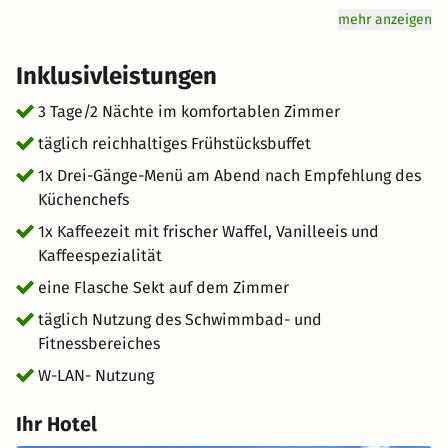
Ihrem Geschmack. Auf Ihrem Zimmer steht eine
mehr anzeigen
eisgekühlte Flasche Sekt bereit, um Sie gebührend
willkommen zu heißen. Tauchen Sie ein in die Ruhe des
Inklusivleistungen
Schwimmbadbereichs und lassen Sie den Alltag hinter
sich. Am Abend verwöhnt Sie unser Küchen-Team mit
3 Tage/2 Nächte im komfortablen Zimmer
einem exquisiten Drei-Gänge-Menü, das mit saisonalen
täglich reichhaltiges Frühstücksbuffet
und regionalen Köstlichkeiten begeistert. Am nächsten
1x Drei-Gänge-Menü am Abend nach Empfehlung des
Tag laden die vielfältigen Möglichkeiten Hannovers dazu
Küchenchefs
ein, die Stadt in Ihrem eigenen Tempo zu entdecken –
sei es beim Shoppen, Sightseeing oder einfach beim
1x Kaffeezeit mit frischer Waffel, Vanilleeis und
Flanieren. Erleben Sie gemeinsam eine romantische
Kaffeespezialität
Auszeit, die noch lange in Erinnerung bleibt!
eine Flasche Sekt auf dem Zimmer
täglich Nutzung des Schwimmbad- und
Fitnessbereiches
W-LAN- Nutzung
Ihr Hotel