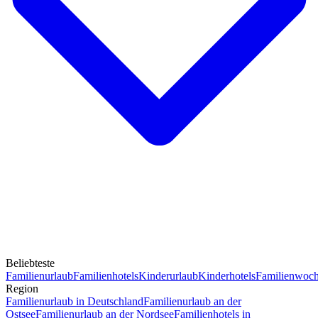
Beliebteste
Familienurlaub
Familienhotels
Kinderurlaub
Kinderhotels
Familienwoc
Region
Familienurlaub in Deutschland
Familienurlaub an der
Ostsee
Familienurlaub an der Nordsee
Familienhotels in