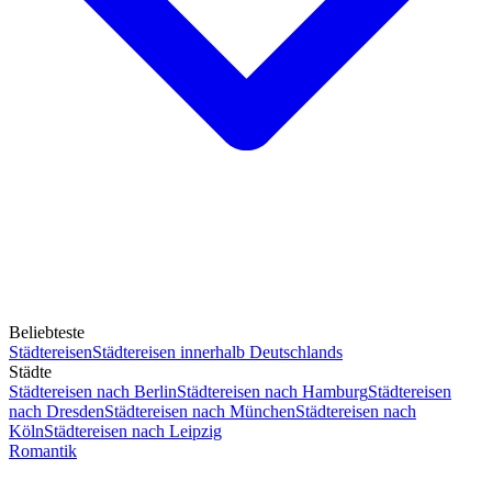
Beliebteste
Städtereisen
Städtereisen innerhalb Deutschlands
Städte
Städtereisen nach Berlin
Städtereisen nach Hamburg
Städtereisen
nach Dresden
Städtereisen nach München
Städtereisen nach
Köln
Städtereisen nach Leipzig
Romantik