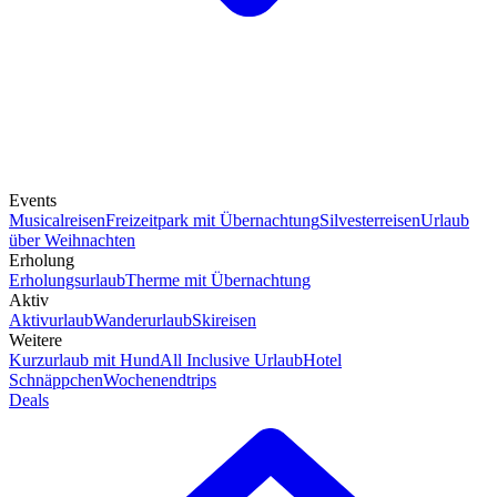
Events
Musicalreisen
Freizeitpark mit Übernachtung
Silvesterreisen
Urlaub
über Weihnachten
Erholung
Erholungsurlaub
Therme mit Übernachtung
Aktiv
Aktivurlaub
Wanderurlaub
Skireisen
Weitere
Kurzurlaub mit Hund
All Inclusive Urlaub
Hotel
Schnäppchen
Wochenendtrips
Deals