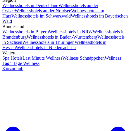
Region
Wellnesshotels in Deutschland
Wellnesshotels an der
Ostsee
Wellnesshotels an der Nordsee
Wellnesshotels im
Harz
Wellnesshotels im Schwarzwald
Wellnesshotels im Bayerischen
Wald
Bundesland
Wellnesshotels in Bayern
Wellnesshotels in NRW
Wellnesshotels in
Brandenburg
Wellnesshotels in Baden-Württemberg
Wellnesshotels
in Sachsen
Wellnesshotels in Thüringen
Wellnesshotels in
Hessen
Wellnesshotels in Niedersachsen
Weitere
Spa Hotels
Last Minute Wellness
Wellness Schnäppchen
Wellness
Tag
4 Tage Wellness
Kurzurlaub