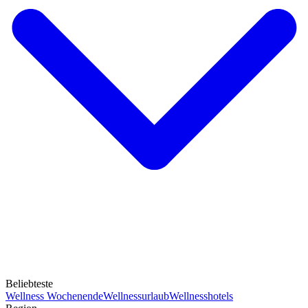
Beliebteste
Wellness Wochenende
Wellnessurlaub
Wellnesshotels