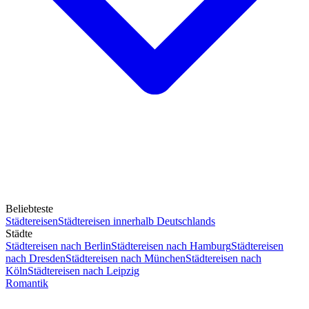
Beliebteste
Städtereisen
Städtereisen innerhalb Deutschlands
Städte
Städtereisen nach Berlin
Städtereisen nach Hamburg
Städtereisen
nach Dresden
Städtereisen nach München
Städtereisen nach
Köln
Städtereisen nach Leipzig
Romantik