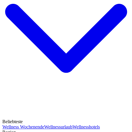
Beliebteste
Wellness Wochenende
Wellnessurlaub
Wellnesshotels