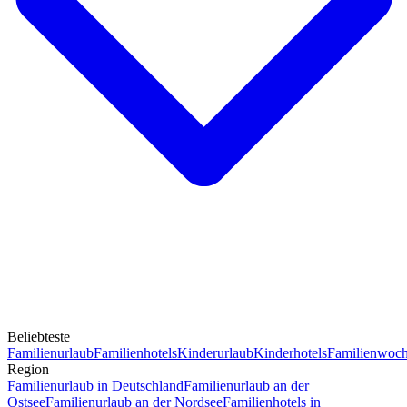
Beliebteste
Familienurlaub
Familienhotels
Kinderurlaub
Kinderhotels
Familienwoc
Region
Familienurlaub in Deutschland
Familienurlaub an der
Ostsee
Familienurlaub an der Nordsee
Familienhotels in