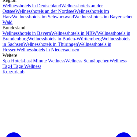
Region
Wellnesshotels in Deutschland
Wellnesshotels an der
Ostsee
Wellnesshotels an der Nordsee
Wellnesshotels im
Harz
Wellnesshotels im Schwarzwald
Wellnesshotels im Bayerischen
Wald
Bundesland
Wellnesshotels in Bayern
Wellnesshotels in NRW
Wellnesshotels in
Brandenburg
Wellnesshotels in Baden-Württemberg
Wellnesshotels
in Sachsen
Wellnesshotels in Thüringen
Wellnesshotels in
Hessen
Wellnesshotels in Niedersachsen
Weitere
Spa Hotels
Last Minute Wellness
Wellness Schnäppchen
Wellness
Tag
4 Tage Wellness
Kurzurlaub