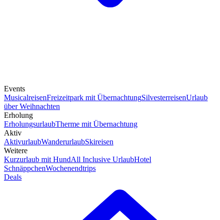
Events
Musicalreisen
Freizeitpark mit Übernachtung
Silvesterreisen
Urlaub
über Weihnachten
Erholung
Erholungsurlaub
Therme mit Übernachtung
Aktiv
Aktivurlaub
Wanderurlaub
Skireisen
Weitere
Kurzurlaub mit Hund
All Inclusive Urlaub
Hotel
Schnäppchen
Wochenendtrips
Deals