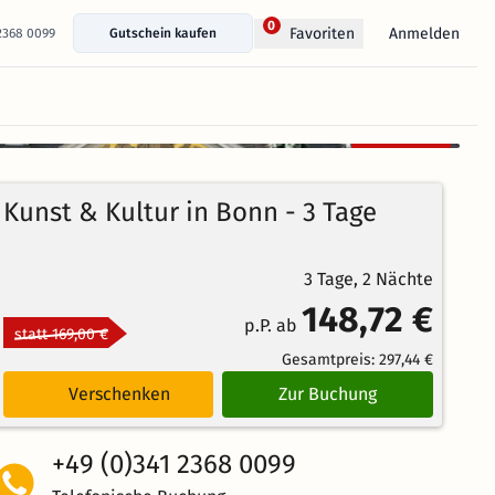
0
Anmelden
Favoriten
 2368 0099
Gutschein kaufen
+ 23 Fotos anzeigen
Kostenlos
88%
stornierbar
4.5
19
Echte
/5
Kunst & Kultur in Bonn - 3 Tage
Bewertungen
Weiterempfehlung
Brillant
3 Tage, 2 Nächte
148,72 €
p.P. ab
statt 169,00 €
Gesamtpreis:
297,44 €
Verschenken
Zur Buchung
+49 (0)341 2368 0099