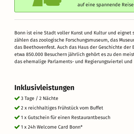
auf eine spannende Reis
Bonn ist eine Stadt voller Kunst und Kultur und eignet 
zählen das zoologische Forschungsmuseum, das Museum
das Beethovenfest. Auch das Haus der Geschichte der Bundesrepublik Deutschland ist einen Besuch wert – mit
etwa 850.000 Besuchern jährlich gehört es zu den meistbesuchten 
das ehemalige Parlaments- und Regierungsviertel und
Villa Hammerschmidt, den früheren Amtssitz des Bundespräsidenten. Ein besonderer Vorte
Mit der Bonn Regio WelcomeCard erhalten Sie ermäßigt
Sehenswürdigkeiten, Freizeit- und Wellness-Angeboten
Inklusivleistungen
Stadtgebiet kostenlos nutzen.
3 Tage / 2 Nächte
2 x reichhaltiges Frühstück vom Buffet
1 x Gutschein für einen Restaurantbesuch
1 x 24h Welcome Card Bonn*