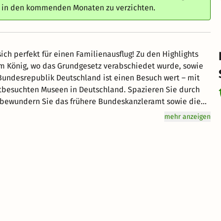
e in den kommenden Monaten zu verzichten.
sich perfekt für einen Familienausflug! Zu den Highlights
 König, wo das Grundgesetz verabschiedet wurde, sowie
Museen in Deutschland. Spazieren Sie durch
 bewundern Sie das frühere Bundeskanzleramt sowie die
il für Ihren Aufenthalt:
mehr anzeigen
en oder kostenlosen Eintritt in Museen, Rabatte bei
 und können die öffentlichen Verkehrsmittel im Bonner