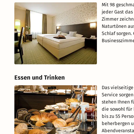
Mit 98 geschma
jeder Gast das
Zimmer zeichne
Naturtönen au
Schlaf sorgen.
Businesszimmer
Essen und Trinken
Das vielseitig
Service sorgen
stehen Ihnen f
die sowohl für
bis zu 55 Pers
beherbergen u
Abendveransta