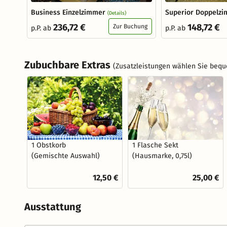
Business Einzelzimmer
Superior Doppelz
(Details)
236,72 €
148,72 €
Zur Buchung
p.P. ab
p.P. ab
Zubuchbare Extras
(Zusatzleistungen wählen Sie bequ
1 Obstkorb
1 Flasche Sekt
(Gemischte Auswahl)
(Hausmarke, 0,75l)
12,50 €
25,00 €
Ausstattung