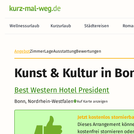
Wellnessurlaub
Kurzurlaub
Städtereisen
Roman
Angebot
Zimmer
Lage
Ausstattung
Bewertungen
Kunst & Kultur in Bon
Best Western Hotel President
Bonn, Nordrhein-Westfalen
Auf Karte anzeigen
Jetzt kostenlos stornierba
Dieses Arrangement könne
kostenfrei stornieren od