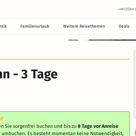
+49 (0)341
tik
Familienurlaub
Weitere Reisethemen
Deals
n - 3 Tage
r!
n Sie sorgenfrei buchen und bis zu
8 Tage vor Anreise
er umbuchen. Es besteht momentan keine Notwendigkeit,