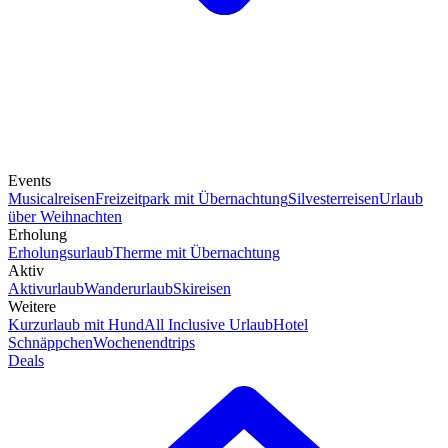
Events
Musicalreisen
Freizeitpark mit Übernachtung
Silvesterreisen
Urlaub
über Weihnachten
Erholung
Erholungsurlaub
Therme mit Übernachtung
Aktiv
Aktivurlaub
Wanderurlaub
Skireisen
Weitere
Kurzurlaub mit Hund
All Inclusive Urlaub
Hotel
Schnäppchen
Wochenendtrips
Deals