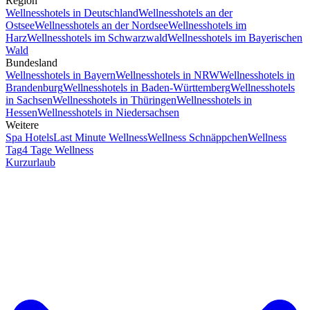
Region
Wellnesshotels in Deutschland
Wellnesshotels an der
Ostsee
Wellnesshotels an der Nordsee
Wellnesshotels im
Harz
Wellnesshotels im Schwarzwald
Wellnesshotels im Bayerischen
Wald
Bundesland
Wellnesshotels in Bayern
Wellnesshotels in NRW
Wellnesshotels in
Brandenburg
Wellnesshotels in Baden-Württemberg
Wellnesshotels
in Sachsen
Wellnesshotels in Thüringen
Wellnesshotels in
Hessen
Wellnesshotels in Niedersachsen
Weitere
Spa Hotels
Last Minute Wellness
Wellness Schnäppchen
Wellness
Tag
4 Tage Wellness
Kurzurlaub