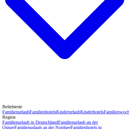
Beliebteste
Familienurlaub
Familienhotels
Kinderurlaub
Kinderhotels
Familienwoc
Region
Familienurlaub in Deutschland
Familienurlaub an der
Ostsee
Familienurlaub an der Nordsee
Familienhotels in