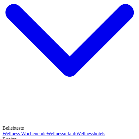
Beliebteste
Wellness Wochenende
Wellnessurlaub
Wellnesshotels