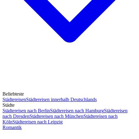
Beliebteste
Städtereisen
Städtereisen innerhalb Deutschlands
Städte
Städtereisen nach Berlin
Städtereisen nach Hamburg
Städtereisen
nach Dresden
Städtereisen nach München
Städtereisen nach
Köln
Städtereisen nach Leipzig
Romantik