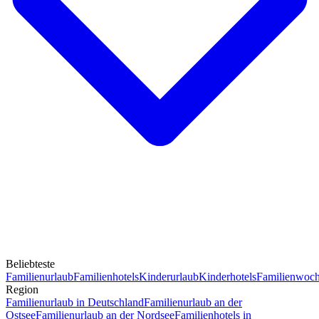
Beliebteste
Familienurlaub
Familienhotels
Kinderurlaub
Kinderhotels
Familienwoc
Region
Familienurlaub in Deutschland
Familienurlaub an der
Ostsee
Familienurlaub an der Nordsee
Familienhotels in