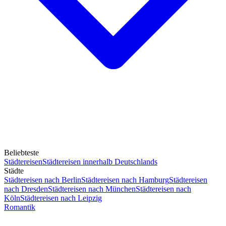
Beliebteste
Städtereisen
Städtereisen innerhalb Deutschlands
Städte
Städtereisen nach Berlin
Städtereisen nach Hamburg
Städtereisen
nach Dresden
Städtereisen nach München
Städtereisen nach
Köln
Städtereisen nach Leipzig
Romantik