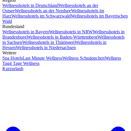
Region
Wellnesshotels in Deutschland
Wellnesshotels an der
Ostsee
Wellnesshotels an der Nordsee
Wellnesshotels im
Harz
Wellnesshotels im Schwarzwald
Wellnesshotels im Bayerischen
Wald
Bundesland
Wellnesshotels in Bayern
Wellnesshotels in NRW
Wellnesshotels in
Brandenburg
Wellnesshotels in Baden-Württemberg
Wellnesshotels
in Sachsen
Wellnesshotels in Thüringen
Wellnesshotels in
Hessen
Wellnesshotels in Niedersachsen
Weitere
Spa Hotels
Last Minute Wellness
Wellness Schnäppchen
Wellness
Tag
4 Tage Wellness
Kurzurlaub