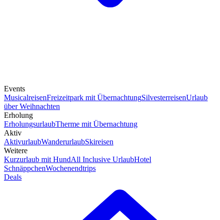
Events
Musicalreisen
Freizeitpark mit Übernachtung
Silvesterreisen
Urlaub
über Weihnachten
Erholung
Erholungsurlaub
Therme mit Übernachtung
Aktiv
Aktivurlaub
Wanderurlaub
Skireisen
Weitere
Kurzurlaub mit Hund
All Inclusive Urlaub
Hotel
Schnäppchen
Wochenendtrips
Deals