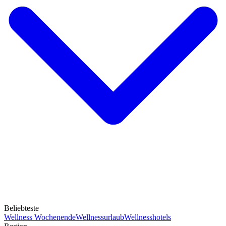
Beliebteste
Wellness Wochenende
Wellnessurlaub
Wellnesshotels