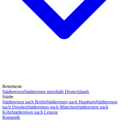
Beliebteste
Städtereisen
Städtereisen innerhalb Deutschlands
Städte
Städtereisen nach Berlin
Städtereisen nach Hamburg
Städtereisen
nach Dresden
Städtereisen nach München
Städtereisen nach
Köln
Städtereisen nach Leipzig
Romantik