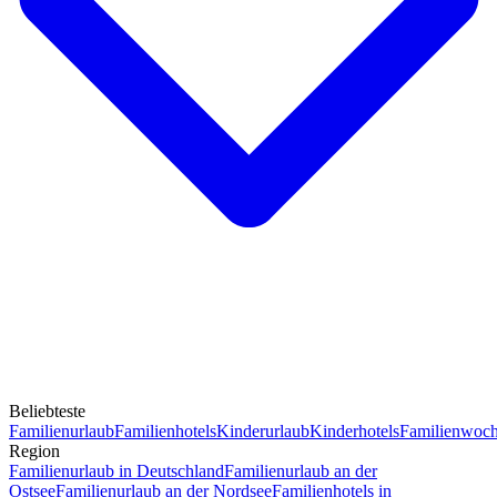
Beliebteste
Familienurlaub
Familienhotels
Kinderurlaub
Kinderhotels
Familienwoc
Region
Familienurlaub in Deutschland
Familienurlaub an der
Ostsee
Familienurlaub an der Nordsee
Familienhotels in