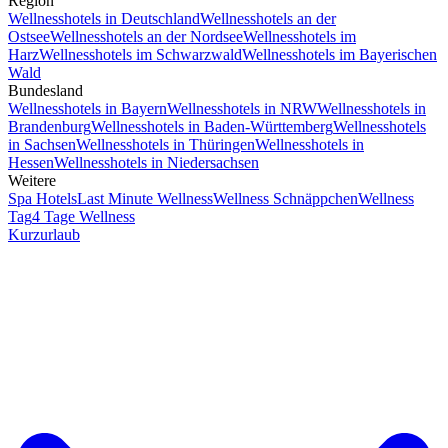
Region
Wellnesshotels in Deutschland
Wellnesshotels an der
Ostsee
Wellnesshotels an der Nordsee
Wellnesshotels im
Harz
Wellnesshotels im Schwarzwald
Wellnesshotels im Bayerischen
Wald
Bundesland
Wellnesshotels in Bayern
Wellnesshotels in NRW
Wellnesshotels in
Brandenburg
Wellnesshotels in Baden-Württemberg
Wellnesshotels
in Sachsen
Wellnesshotels in Thüringen
Wellnesshotels in
Hessen
Wellnesshotels in Niedersachsen
Weitere
Spa Hotels
Last Minute Wellness
Wellness Schnäppchen
Wellness
Tag
4 Tage Wellness
Kurzurlaub