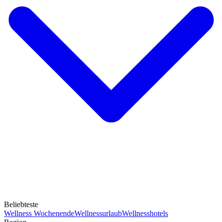
Beliebteste
Wellness Wochenende
Wellnessurlaub
Wellnesshotels