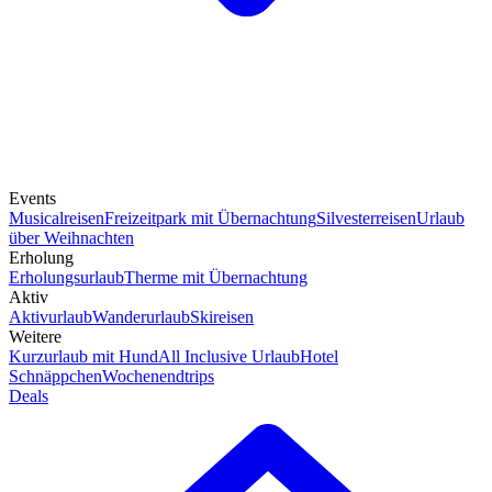
Events
Musicalreisen
Freizeitpark mit Übernachtung
Silvesterreisen
Urlaub
über Weihnachten
Erholung
Erholungsurlaub
Therme mit Übernachtung
Aktiv
Aktivurlaub
Wanderurlaub
Skireisen
Weitere
Kurzurlaub mit Hund
All Inclusive Urlaub
Hotel
Schnäppchen
Wochenendtrips
Deals