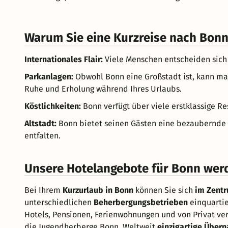
Warum Sie eine Kurzreise nach Bon
Internationales Flair:
Viele Menschen entscheiden sich f
Parkanlagen:
Obwohl Bonn eine Großstadt ist, kann man
Ruhe und Erholung während Ihres Urlaubs.
Köstlichkeiten:
Bonn verfügt über viele erstklassige R
Altstadt:
Bonn bietet seinen Gästen eine bezaubernde u
entfalten.
Unsere Hotelangebote für Bonn wer
Bei Ihrem
Kurzurlaub in Bonn
können Sie sich
im Zent
unterschiedlichen
Beherbergungsbetrieben
einquarti
Hotels, Pensionen, Ferienwohnungen und von Privat ver
die Jugendherberge Bonn. Weltweit
einzigartige Über