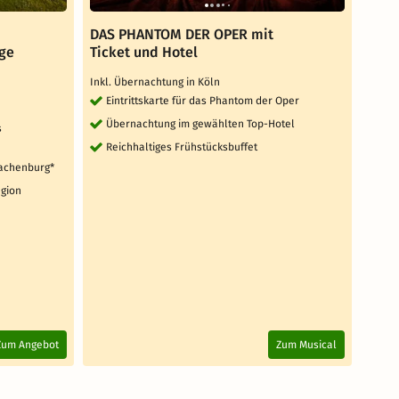
DAS PHANTOM DER OPER mit
Sieb
age
Ticket und Hotel
Drac
Inkl. Übernachtung in Köln
Semin
Eintrittskarte für das Phantom der Oper
2 T
Übernachtung im gewählten Top-Hotel
Fr
s
Reichhaltiges Frühstücksbuffet
1 x
Drachenburg*
1 x
egion
ink
2 weit
Au
4
Zum Angebot
Zum Musical
/5