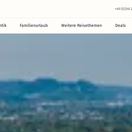
+49 (0)341
tik
Familienurlaub
Weitere Reisethemen
Deals