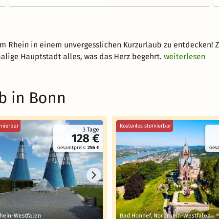
am Rhein in einem unvergesslichen Kurzurlaub zu entdecken! Z
alige Hauptstadt alles, was das Herz begehrt.
weiterlesen
b in Bonn
rnierbar
Kostenlos stornierbar
3 Tage
128 €
Gesamtpreis:
256 €
Ges
hein-Westfalen
Bad Honnef, Nordrhein-Westfalen