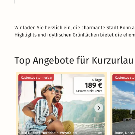
Wir laden Sie herzlich ein, die charmante Stadt Bonn 
Highlights und idyllischen Grünflächen bietet die ehem
Top Angebote für Kurzurlau
Kostenlos stornierbar
Kostenlos sto
4 Tage
189 €
Gesamtpreis:
378 €
Bad Honnef, Nordrhein-Westfalen
13 km
Bonn, Nordr