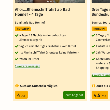
Ahoi....Rheinschifffahrt ab Bad
Drei Tage
Honnef - 4 Tage
Bundeskun
Seminaris Bad Honnef
Bonnox Boar
HOTELTIPP
HOTELTIPP
4 Tage / 3 Nächte in der gebuchten
3 Tage / 2
Zimmerkategorie
Zimmerkat
täglich reichhaltiges Frühstück vom Buffet
Eintritt i
1 x Rheinschifffahrt (montags keine Fahrten)
24h Welc
WLAN im Hotel
Gästekarte
mehr als 3
1 weitere anzeigen
Shopping, 
4 weitere an
Auch als Gutschein möglich
Auch als 
4
4.5
Zum Angebot
/5.0
/5.0