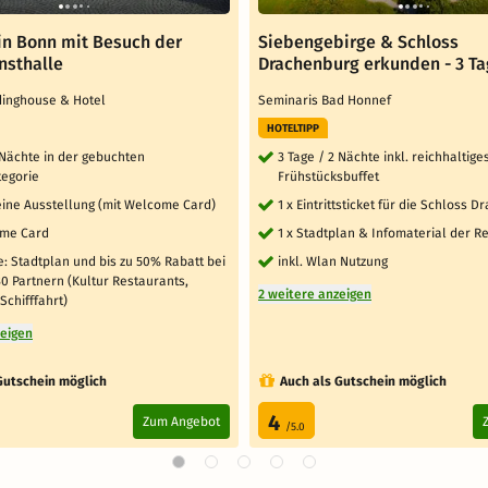
 in Bonn mit Besuch der
Siebengebirge & Schloss
sthalle
Drachenburg erkunden - 3 T
dinghouse & Hotel
Seminaris Bad Honnef
HOTELTIPP
 Nächte in der gebuchten
3 Tage / 2 Nächte inkl. reichhaltige
egorie
Frühstücksbuffet
n eine Ausstellung (mit Welcome Card)
1 x Eintrittsticket für die Schloss 
ome Card
1 x Stadtplan & Infomaterial der R
: Stadtplan und bis zu 50% Rabatt bei
inkl. Wlan Nutzung
0 Partnern (Kultur Restaurants,
2 weitere anzeigen
Schifffahrt)
zeigen
Gutschein möglich
Auch als Gutschein möglich
4
Zum Angebot
/5.0