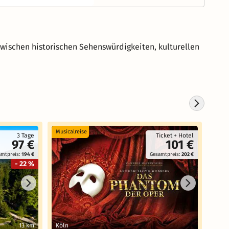
wischen historischen Sehenswürdigkeiten, kulturellen
Musicalreise
Koste
3 Tage
Ticket + Hotel
97 €
101 €
amtpreis:
194 €
Gesamtpreis:
202 €
- 22 %
13 km
Köln
Bad 