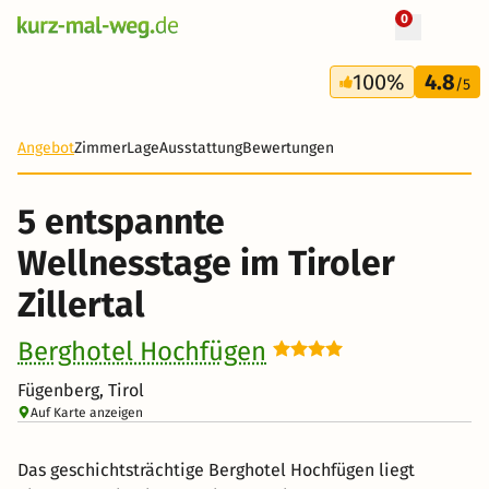
0
+ 17 Fotos
5 Tage
100%
4.8
398 €
/5
Angebot
Zimmer
Lage
Ausstattung
Bewertungen
5 entspannte
Wellnesstage im Tiroler
Zillertal
Berghotel Hochfügen
Fügenberg, Tirol
Auf Karte anzeigen
Das geschichtsträchtige Berghotel Hochfügen liegt