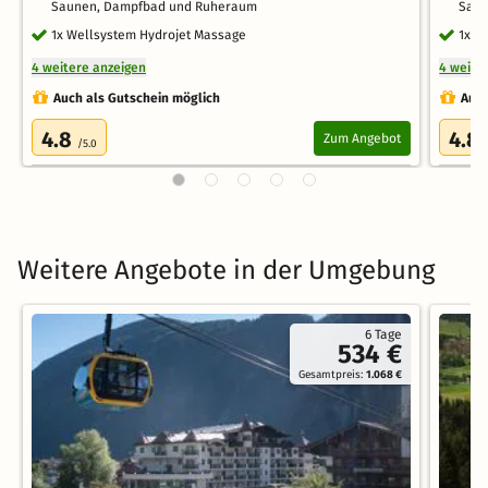
Saunen, Dampfbad und Ruheraum
Saun
1x Wellsystem Hydrojet Massage
1x W
4 weitere anzeigen
4 weite
Auch als Gutschein möglich
Auch
4.8
4.8
Zum Angebot
/5.0
Weitere Angebote in der Umgebung
6 Tage
534 €
Gesamtpreis:
1.068 €