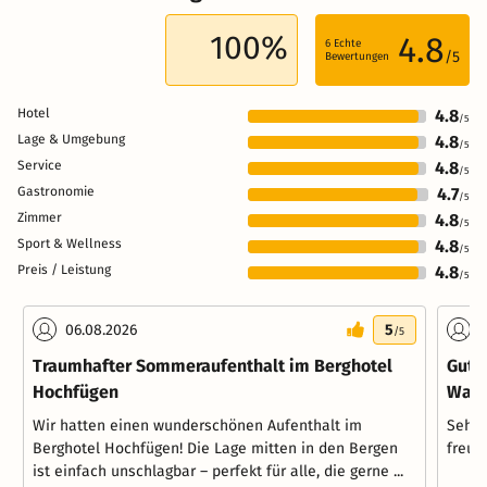
100%
4.8
6
Echte
/5
Bewertungen
Hotel
4.8
/5
Lage & Umgebung
4.8
/5
Service
4.8
/5
Gastronomie
4.7
/5
Zimmer
4.8
/5
Sport & Wellness
4.8
/5
Preis / Leistung
4.8
/5
06.08.2026
5
0
/5
Traumhafter Sommeraufenthalt im Berghotel
Gute
Hochfügen
Wan
Wir hatten einen wunderschönen Aufenthalt im
Sehr 
Berghotel Hochfügen! Die Lage mitten in den Bergen
freun
ist einfach unschlagbar – perfekt für alle, die gerne ...