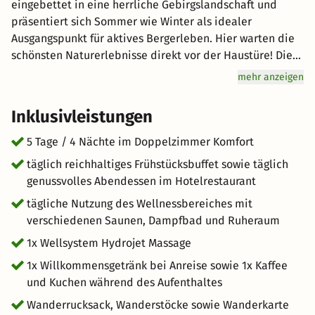
eingebettet in eine herrliche Gebirgslandschaft und
präsentiert sich Sommer wie Winter als idealer
Ausgangspunkt für aktives Bergerleben. Hier warten die
schönsten Naturerlebnisse direkt vor der Haustüre! Die
Symbiose aus Natur und Tiroler Gemütlichkeit macht das
mehr anzeigen
Berghotel Hochfügen so besonders. Ankommen und
durchatmen! Wer in die alpine Bergoase reist, der
Inklusivleistungen
kommt zugleich auch bei sich selbst an. Die kraftvolle
und hochalpine Landschaft des Hochfügener Talkessels
5 Tage / 4 Nächte im Doppelzimmer Komfort
lässt Sie neue Kraft tanken. Die wohltuende Wellsystem
täglich reichhaltiges Frühstücksbuffet sowie täglich
Hydrojet Massage im Berghotel Hochfügen sorgt mit
genussvolles Abendessen im Hotelrestaurant
entspannender Wasserkraft für noch mehr Erholung und
tägliche Nutzung des Wellnessbereiches mit
macht Ihren Aufenthalt unvergesslich.
verschiedenen Saunen, Dampfbad und Ruheraum
1x Wellsystem Hydrojet Massage
1x Willkommensgetränk bei Anreise sowie 1x Kaffee
und Kuchen während des Aufenthaltes
Wanderrucksack, Wanderstöcke sowie Wanderkarte