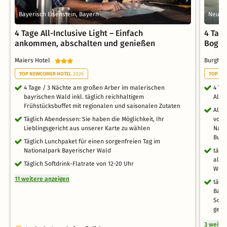
Bayerisch Eisenstein, Bayern
Neukir
4 Tage All-Inclusive Light – Einfach
4 Tag
ankommen, abschalten und genießen
Boge
Maiers Hotel
Burgho
TOP NEWCOMER HOTEL
2026
TOP WE
4 Tage / 3 Nächte am großen Arber im malerischen
4 Ta
bayrischen Wald inkl. täglich reichhaltigem
All I
Frühstücksbuffet mit regionalen und saisonalen Zutaten
All 
Täglich Abendessen: Sie haben die Möglichkeit, Ihr
vom 
Lieblingsgericht aus unserer Karte zu wählen
Nach
Buff
Täglich Lunchpaket für einen sorgenfreien Tag im
Nationalpark Bayerischer Wald
tägl
alko
Täglich Softdrink-Flatrate von 12-20 Uhr
Weiz
11 weitere anzeigen
tägl
Bade
Somm
gege
3 weite