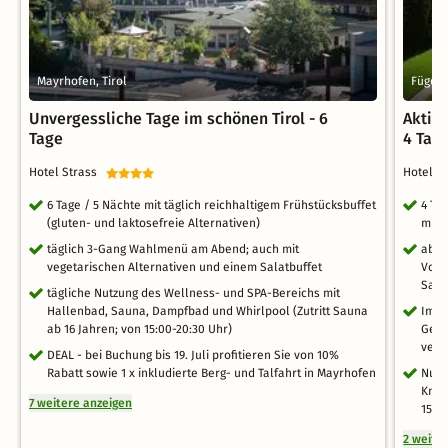
Mayrhofen, Tirol
Fügen,
Unvergessliche Tage im schönen Tirol - 6
Aktiv-
Tage
4 Tag
Hotel Strass
Hotel 
6 Tage / 5 Nächte mit täglich reichhaltigem Frühstücksbuffet
4 Ta
(gluten- und laktosefreie Alternativen)
mit 
täglich 3-Gang Wahlmenü am Abend; auch mit
aben
vegetarischen Alternativen und einem Salatbuffet
Vors
Sala
tägliche Nutzung des Wellness- und SPA-Bereichs mit
Hallenbad, Sauna, Dampfbad und Whirlpool (Zutritt Sauna
Im S
ab 16 Jahren; von 15:00-20:30 Uhr)
Geri
vers
DEAL - bei Buchung bis 19. Juli profitieren Sie von 10%
Rabatt sowie 1 x inkludierte Berg- und Talfahrt in Mayrhofen
Nutz
Knei
7 weitere anzeigen
15 J
2 weite