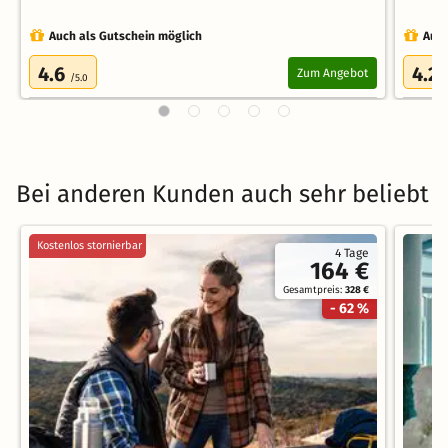
Auch als Gutschein möglich
Auch
4.6
4.2
Zum Angebot
/5.0
/
Bei anderen Kunden auch sehr beliebt
Kostenlos stornierbar
4 Tage
164 €
Gesamtpreis:
328 €
- 62 %