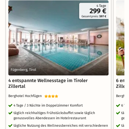
4 Tage
299 €
Gesamtpreis:
597 €
Fügenberg, Tirol
Fügenb
4 entspannte Wellnesstage im Tiroler
6 ent
Zillertal
Ziller
Berghotel Hochfügen
Bergho
4 Tage / 3 Nächte im Doppelzimmer Komfort
6 Ta
täglich reichhaltiges Frühstücksbuffet sowie täglich
tägl
genussvolles Abendessen im Hotelrestaurant
genu
tägliche Nutzung des Wellnessbereiches mit verschiedenen
tägl