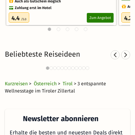
Auch als Gutschein möglich
Auch
Zahlung erst im Hotel
4.4
4.2
Zum Angebot
/5.0
/
Beliebteste Reiseideen
Kurzurlaub in den Bergen
5400 Angebote
40 €
ab
Kurzreisen
>
Österreich
>
Tirol
> 3 entspannte
Wellnesstage im Tiroler Zillertal
Newsletter abonnieren
Erhalte die besten und neuesten Deals direkt