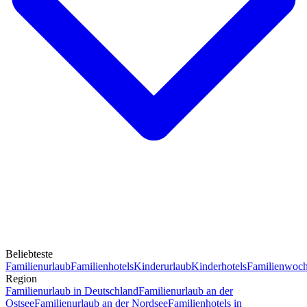
Beliebteste
Familienurlaub
Familienhotels
Kinderurlaub
Kinderhotels
Familienwoc
Region
Familienurlaub in Deutschland
Familienurlaub an der
Ostsee
Familienurlaub an der Nordsee
Familienhotels in