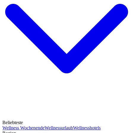
Beliebteste
Wellness Wochenende
Wellnessurlaub
Wellnesshotels