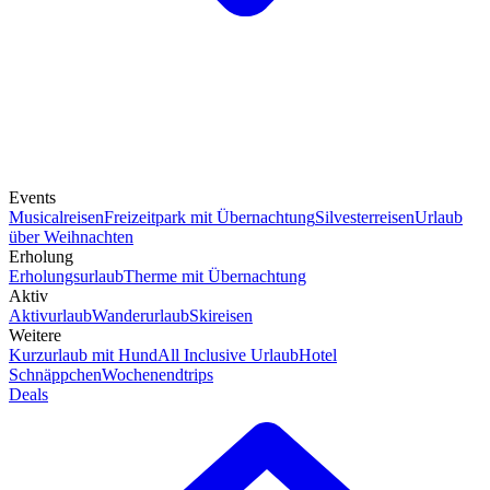
Events
Musicalreisen
Freizeitpark mit Übernachtung
Silvesterreisen
Urlaub
über Weihnachten
Erholung
Erholungsurlaub
Therme mit Übernachtung
Aktiv
Aktivurlaub
Wanderurlaub
Skireisen
Weitere
Kurzurlaub mit Hund
All Inclusive Urlaub
Hotel
Schnäppchen
Wochenendtrips
Deals