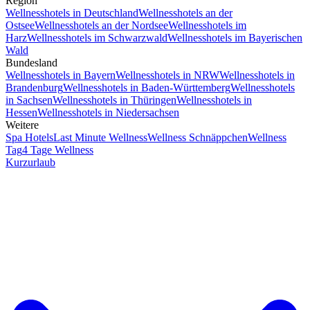
Region
Wellnesshotels in Deutschland
Wellnesshotels an der
Ostsee
Wellnesshotels an der Nordsee
Wellnesshotels im
Harz
Wellnesshotels im Schwarzwald
Wellnesshotels im Bayerischen
Wald
Bundesland
Wellnesshotels in Bayern
Wellnesshotels in NRW
Wellnesshotels in
Brandenburg
Wellnesshotels in Baden-Württemberg
Wellnesshotels
in Sachsen
Wellnesshotels in Thüringen
Wellnesshotels in
Hessen
Wellnesshotels in Niedersachsen
Weitere
Spa Hotels
Last Minute Wellness
Wellness Schnäppchen
Wellness
Tag
4 Tage Wellness
Kurzurlaub