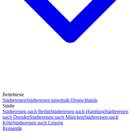
Beliebteste
Städtereisen
Städtereisen innerhalb Deutschlands
Städte
Städtereisen nach Berlin
Städtereisen nach Hamburg
Städtereisen
nach Dresden
Städtereisen nach München
Städtereisen nach
Köln
Städtereisen nach Leipzig
Romantik