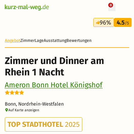
0
+ 15 Fotos
2 Tage
96%
4.5
115 €
/5
Angebot
Zimmer
Lage
Ausstattung
Bewertungen
Zimmer und Dinner am
Rhein 1 Nacht
Ameron Bonn Hotel Königshof
Bonn, Nordrhein-Westfalen
Auf Karte anzeigen
TOP STADTHOTEL
2025