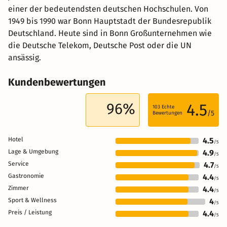
einer der bedeutendsten deutschen Hochschulen. Von
1949 bis 1990 war Bonn Hauptstadt der Bundesrepublik
Deutschland. Heute sind in Bonn Großunternehmen wie
die Deutsche Telekom, Deutsche Post oder die UN
ansässig.
Kundenbewertungen
96%
4.5
103
Echte
/5
Bewertungen
Hotel
4.5
/5
Lage & Umgebung
4.9
/5
Service
4.7
/5
Gastronomie
4.4
/5
Zimmer
4.4
/5
Sport & Wellness
4
/5
Preis / Leistung
4.4
/5