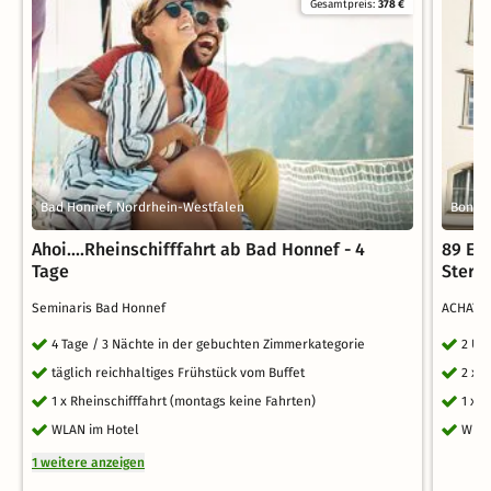
Gesamtpreis:
378 €
Bad Honnef, Nordrhein-Westfalen
Bonn, 
Ahoi....Rheinschifffahrt ab Bad Honnef - 4
89 Eu
Tage
Stern
Seminaris Bad Honnef
ACHAT S
4 Tage / 3 Nächte in der gebuchten Zimmerkategorie
2 Üb
täglich reichhaltiges Frühstück vom Buffet
2 x 
1 x Rheinschifffahrt (montags keine Fahrten)
1 x 
WLAN im Hotel
WLA
1 weitere anzeigen