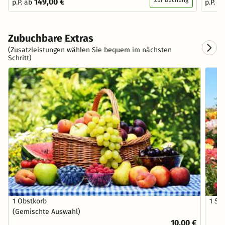
149,00 €
p.P. ab
p.P. a
Zubuchbare Extras
(Zusatzleistungen wählen Sie bequem im nächsten
Schritt)
1 Obstkorb
1 St
(Gemischte Auswahl)
10,00 €