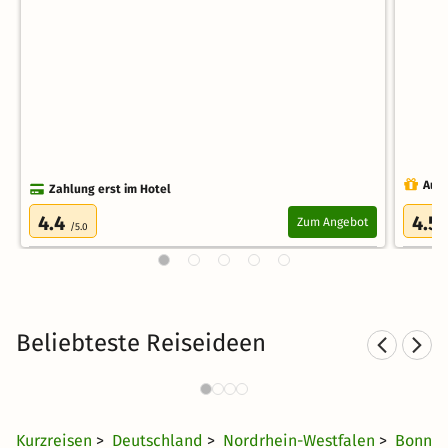
Auch
Zahlung erst im Hotel
4.4
4.5
Zum Angebot
/5.0
Beliebteste Reiseideen
Städtereisen nach NRW
2075 Angebote
20 €
ab
Kurzreisen
>
Deutschland
>
Nordrhein-Westfalen
>
Bonn