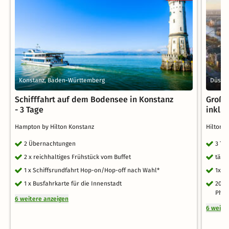
Konstanz, Baden-Württemberg
Düssel
Schifffahrt auf dem Bodensee in Konstanz
Großs
- 3 Tage
inkl. 
Hampton by Hilton Konstanz
Hilton 
2 Übernachtungen
3 Ta
2 x reichhaltiges Frühstück vom Buffet
tägl
1 x Schiffsrundfahrt Hop-on/Hop-off nach Wahl*
1x l
1 x Busfahrkarte für die Innenstadt
20 %
Phil
6 weitere anzeigen
6 weite