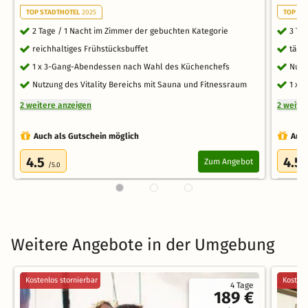
TOP STADTHOTEL
2025
TOP ST
2 Tage / 1 Nacht im Zimmer der gebuchten Kategorie
3 Ta
reichhaltiges Frühstücksbuffet
tägl
1 x 3-Gang-Abendessen nach Wahl des Küchenchefs
Nutz
Nutzung des Vitality Bereichs mit Sauna und Fitnessraum
1 x 
2 weitere anzeigen
2 weite
Auch als Gutschein möglich
Auch
4.5
4.5
Zum Angebot
/5.0
Weitere Angebote in der Umgebung
Kostenlos stornierbar
Kostenl
4 Tage
189 €