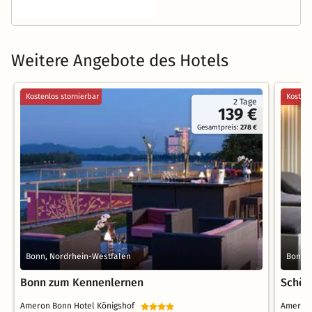
Weitere Angebote des Hotels
Kostenlos stornierbar
Kostenl
2 Tage
139 €
Gesamtpreis:
278 €
Bonn, Nordrhein-Westfalen
Bonn, 
Bonn zum Kennenlernen
Schön
Ameron Bonn Hotel Königshof
Ameron