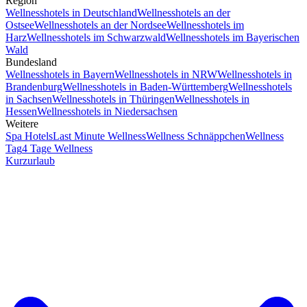
Region
Wellnesshotels in Deutschland
Wellnesshotels an der
Ostsee
Wellnesshotels an der Nordsee
Wellnesshotels im
Harz
Wellnesshotels im Schwarzwald
Wellnesshotels im Bayerischen
Wald
Bundesland
Wellnesshotels in Bayern
Wellnesshotels in NRW
Wellnesshotels in
Brandenburg
Wellnesshotels in Baden-Württemberg
Wellnesshotels
in Sachsen
Wellnesshotels in Thüringen
Wellnesshotels in
Hessen
Wellnesshotels in Niedersachsen
Weitere
Spa Hotels
Last Minute Wellness
Wellness Schnäppchen
Wellness
Tag
4 Tage Wellness
Kurzurlaub