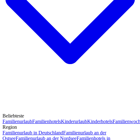
Beliebteste
Familienurlaub
Familienhotels
Kinderurlaub
Kinderhotels
Familienwoc
Region
Familienurlaub in Deutschland
Familienurlaub an der
Ostsee
Familienurlaub an der Nordsee
Familienhotels in