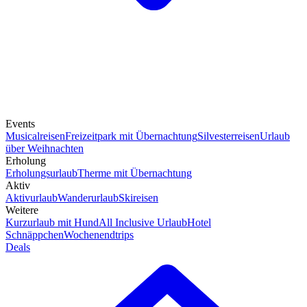
Events
Musicalreisen
Freizeitpark mit Übernachtung
Silvesterreisen
Urlaub
über Weihnachten
Erholung
Erholungsurlaub
Therme mit Übernachtung
Aktiv
Aktivurlaub
Wanderurlaub
Skireisen
Weitere
Kurzurlaub mit Hund
All Inclusive Urlaub
Hotel
Schnäppchen
Wochenendtrips
Deals