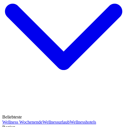
Beliebteste
Wellness Wochenende
Wellnessurlaub
Wellnesshotels