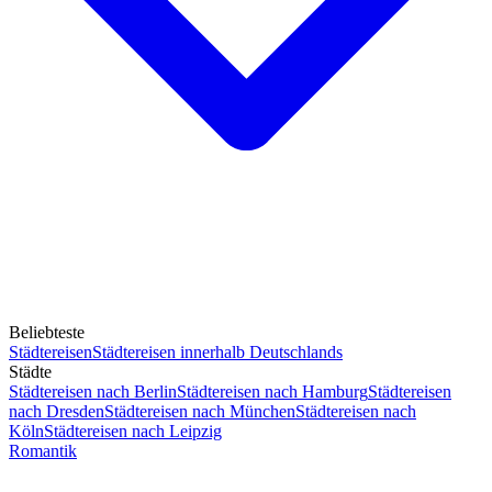
Beliebteste
Städtereisen
Städtereisen innerhalb Deutschlands
Städte
Städtereisen nach Berlin
Städtereisen nach Hamburg
Städtereisen
nach Dresden
Städtereisen nach München
Städtereisen nach
Köln
Städtereisen nach Leipzig
Romantik