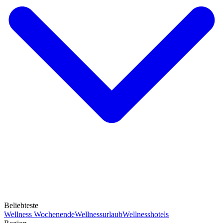
Beliebteste
Wellness Wochenende
Wellnessurlaub
Wellnesshotels