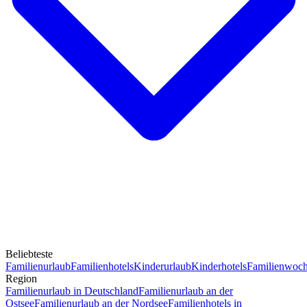
Beliebteste
Familienurlaub
Familienhotels
Kinderurlaub
Kinderhotels
Familienwoc
Region
Familienurlaub in Deutschland
Familienurlaub an der
Ostsee
Familienurlaub an der Nordsee
Familienhotels in