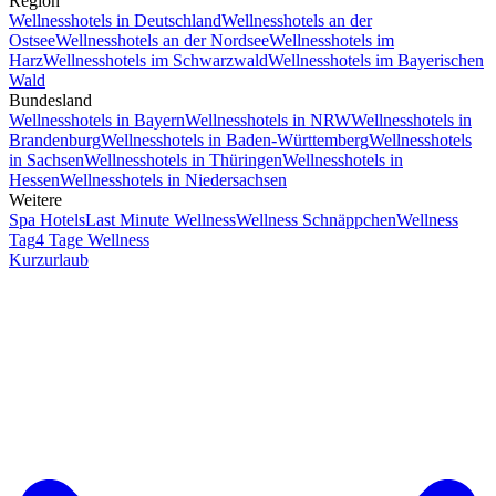
Region
Wellnesshotels in Deutschland
Wellnesshotels an der
Ostsee
Wellnesshotels an der Nordsee
Wellnesshotels im
Harz
Wellnesshotels im Schwarzwald
Wellnesshotels im Bayerischen
Wald
Bundesland
Wellnesshotels in Bayern
Wellnesshotels in NRW
Wellnesshotels in
Brandenburg
Wellnesshotels in Baden-Württemberg
Wellnesshotels
in Sachsen
Wellnesshotels in Thüringen
Wellnesshotels in
Hessen
Wellnesshotels in Niedersachsen
Weitere
Spa Hotels
Last Minute Wellness
Wellness Schnäppchen
Wellness
Tag
4 Tage Wellness
Kurzurlaub