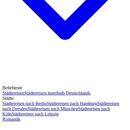
Beliebteste
Städtereisen
Städtereisen innerhalb Deutschlands
Städte
Städtereisen nach Berlin
Städtereisen nach Hamburg
Städtereisen
nach Dresden
Städtereisen nach München
Städtereisen nach
Köln
Städtereisen nach Leipzig
Romantik