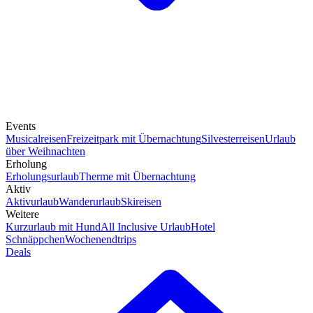
Events
Musicalreisen
Freizeitpark mit Übernachtung
Silvesterreisen
Urlaub
über Weihnachten
Erholung
Erholungsurlaub
Therme mit Übernachtung
Aktiv
Aktivurlaub
Wanderurlaub
Skireisen
Weitere
Kurzurlaub mit Hund
All Inclusive Urlaub
Hotel
Schnäppchen
Wochenendtrips
Deals