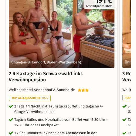
191 €
Gesamtpreis:
382 €
Ühlingen-Birkendorf, Baden-Württemberg
Ühling
2 Relaxtage im Schwarzwald inkl.
3 Rel
Verwöhnpension
Verwö
Wellnesshotel Sonnenhof & Sonnhalde
Wellne
TOP WELLNESSHOTEL
2025
TOP WE
2 Tage / 1 Nacht inkl. Frühstücksbuffet und tägliche 4-
3 Ta
Gänge-Verwöhnpension
Gäng
Täglich Süßes und Herzhaftes vom Buffet von 13:30 Uhr -
Tägl
16:30 Uhr oder Lunchpaket
16:3
1 x Schlummertrunk nach dem Abendessen in der
1 x 