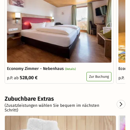
Economy Zimmer - Nebenhaus
Econo
(Details)
Zur Buchung
528,00 €
p.P. ab
p.P. a
Zubuchbare Extras
(Zusatzleistungen wählen Sie bequem im nächsten
Schritt)