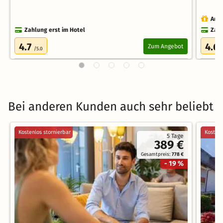
Auch
Zahlung erst im Hotel
Zahl
4.7
4.6
Zum Angebot
/5.0
Bei anderen Kunden auch sehr beliebt
Kostenlos stornierbar
Kostenl
5 Tage
389 €
Gesamtpreis:
778 €
- 19 %