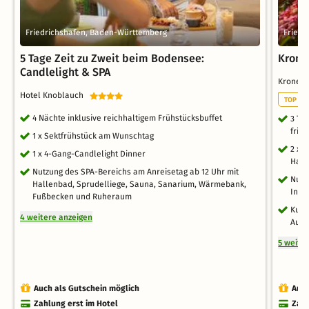
Friedrichshafen, Baden-Württemberg
Friedr
5 Tage Zeit zu Zweit beim Bodensee:
Krone
Candlelight & SPA
Krone 
Hotel Knoblauch
TOP HO
4 Nächte inklusive reichhaltigem Frühstücksbuffet
3 Ta
fris
1 x Sektfrühstück am Wunschtag
2 x 
1 x 4-Gang-Candlelight Dinner
Haup
Nutzung des SPA-Bereichs am Anreisetag ab 12 Uhr mit
Nutz
Hallenbad, Sprudelliege, Sauna, Sanarium, Wärmebank,
Infr
Fußbecken und Ruheraum
Kusc
4 weitere anzeigen
Aufe
5 weite
Auch als Gutschein möglich
Auch
Zahlung erst im Hotel
Zahl