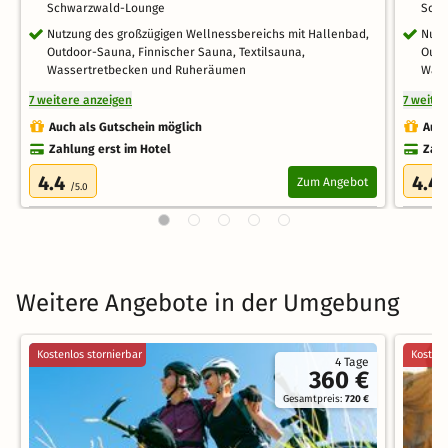
Schwarzwald-Lounge
Schw
Nutzung des großzügigen Wellnessbereichs mit Hallenbad,
Nutz
Outdoor-Sauna, Finnischer Sauna, Textilsauna,
Outd
Wassertretbecken und Ruheräumen
Wass
7 weitere anzeigen
7 weite
Auch als Gutschein möglich
Auch
Zahlung erst im Hotel
Zahl
4.4
4.4
Zum Angebot
/5.0
Weitere Angebote in der Umgebung
Kostenlos stornierbar
Kostenl
4 Tage
360 €
Gesamtpreis:
720 €