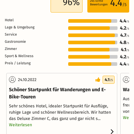
96%
4.4
245
Echte
/5
Bewertungen
Hotel
4.4
/5
Lage & Umgebung
4.2
/5
Service
4.7
/5
Gastronomie
4.8
/5
Zimmer
4.1
/5
Sport & Wellness
4.2
/5
Preis / Leistung
4.4
/5
24.10.2022
4.1
1
/5
Schöner Startpunkt für Wanderungen und E-
War 
Bike-Touren
Ausst
freun
Sehr schönes Hotel, idealer Startpunkt für Ausflüge,
vom H
ruhige Lage und schöner Wellnessbereich. Wir hatten
Weite
das Deluxe Zimmer C, das ganz und gar nicht s...
Weiterlesen