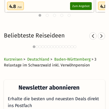
4.8
4.8
Zum Angebot
/5.0
Beliebteste Reiseideen
Romantische Hotels im
Schwarzwald
42 €
597 Angebote
ab
Kurzreisen
>
Deutschland
>
Baden-Württemberg
> 3
Relaxtage im Schwarzwald inkl. Verwöhnpension
Newsletter abonnieren
Erhalte die besten und neuesten Deals direkt
ins Postfach