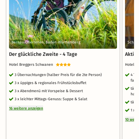
Bernau-Oberlehen, Baden-Württemberg
Schlu
Der glückliche Zweite - 4 Tage
Aktiv-
Hotel Breggers Schwanen
Hotel S
3 Übernachtungen (halber Preis für die 2te Person)
4 Ta
fami
3 x üppiges & regionales Frühstücksbuffet
tägl
3 x Abendmenü mit Vorspeise & Dessert
haus
3 x leichter Mittags-Genuss: Suppe & Salat
tägl
16 weitere anzeigen
1 x 
10 weit