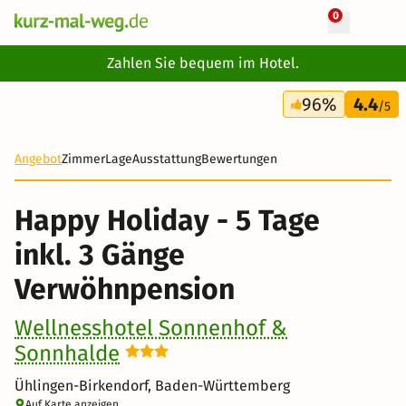
0
+ 30 Fotos
Zahlen Sie bequem im Hotel.
5 Tage
96%
4.4
528 €
/5
Angebot
Zimmer
Lage
Ausstattung
Bewertungen
Happy Holiday - 5 Tage
inkl. 3 Gänge
Verwöhnpension
Wellnesshotel Sonnenhof &
Sonnhalde
Ühlingen-Birkendorf, Baden-Württemberg
Auf Karte anzeigen