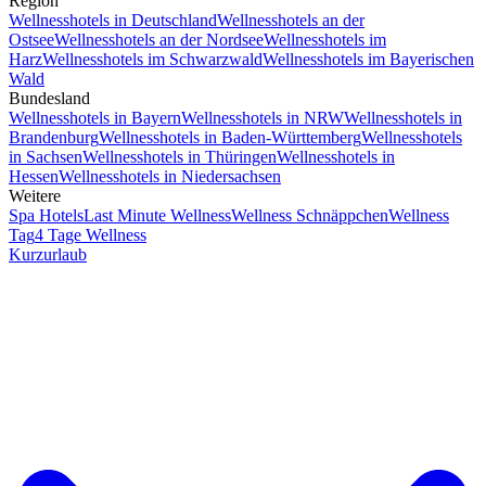
Region
Wellnesshotels in Deutschland
Wellnesshotels an der
Ostsee
Wellnesshotels an der Nordsee
Wellnesshotels im
Harz
Wellnesshotels im Schwarzwald
Wellnesshotels im Bayerischen
Wald
Bundesland
Wellnesshotels in Bayern
Wellnesshotels in NRW
Wellnesshotels in
Brandenburg
Wellnesshotels in Baden-Württemberg
Wellnesshotels
in Sachsen
Wellnesshotels in Thüringen
Wellnesshotels in
Hessen
Wellnesshotels in Niedersachsen
Weitere
Spa Hotels
Last Minute Wellness
Wellness Schnäppchen
Wellness
Tag
4 Tage Wellness
Kurzurlaub