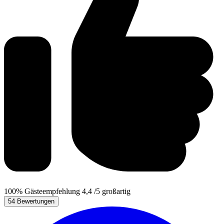
100%
Gästeempfehlung
4,4
/5
großartig
54 Bewertungen