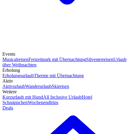
Events
Musicalreisen
Freizeitpark mit Übernachtung
Silvesterreisen
Urlaub
über Weihnachten
Erholung
Erholungsurlaub
Therme mit Übernachtung
Aktiv
Aktivurlaub
Wanderurlaub
Skireisen
Weitere
Kurzurlaub mit Hund
All Inclusive Urlaub
Hotel
Schnäppchen
Wochenendtrips
Deals