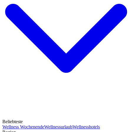
Beliebteste
Wellness Wochenende
Wellnessurlaub
Wellnesshotels