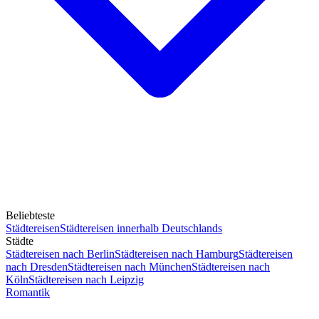
Beliebteste
Städtereisen
Städtereisen innerhalb Deutschlands
Städte
Städtereisen nach Berlin
Städtereisen nach Hamburg
Städtereisen
nach Dresden
Städtereisen nach München
Städtereisen nach
Köln
Städtereisen nach Leipzig
Romantik