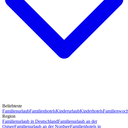
Beliebteste
Familienurlaub
Familienhotels
Kinderurlaub
Kinderhotels
Familienwoc
Region
Familienurlaub in Deutschland
Familienurlaub an der
Ostsee
Familienurlaub an der Nordsee
Familienhotels in