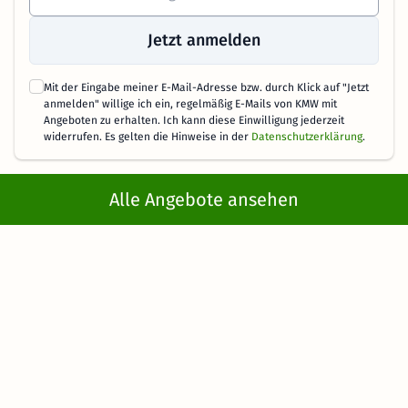
Wellness über Weihnachten
Wellness Wochenende
Jetzt anmelden
Wellness Wochenende mit all inclusive
Mit der Eingabe meiner E-Mail-Adresse bzw. durch Klick auf "Jetzt
Wellness Wochenende für Freundinnen
anmelden" willige ich ein, regelmäßig E-Mails von KMW mit
Angeboten zu erhalten. Ich kann diese Einwilligung jederzeit
Wellness Wochenende für Zwei
widerrufen. Es gelten die Hinweise in der
Datenschutzerklärung
.
Wellness Wochenende mit Hund
Alle Angebote ansehen
Wellness Wochenende mit Kindern
Wellness Wochenende für Mutter und Tochter
Wellness Wochenende an Silvester
Wellnesshotels
Service & Hilfe
Wellnesshotels mit Hund
Wellnesshotels mit Kinderbetreuung
Kontakt
Wellnesshotels mit Kindern
Wellnesshotels an Silvester
Buchung stornieren
Wellnessreisen & Wellnesstrips
Wellnesstag für 2