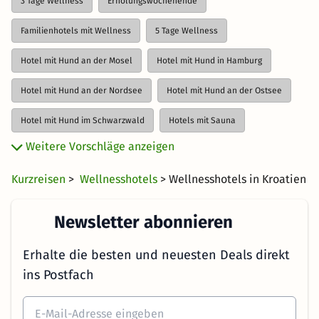
3 Tage Wellness
Erholungswochenende
Familienhotels mit Wellness
5 Tage Wellness
Hotel mit Hund an der Mosel
Hotel mit Hund in Hamburg
Hotel mit Hund an der Nordsee
Hotel mit Hund an der Ostsee
Hotel mit Hund im Schwarzwald
Hotels mit Sauna
Weitere Vorschläge anzeigen
Last Minute Wellness
Luxus Wellnesshotels
Spa Hotels
Kurzreisen
>
Wellnesshotels
> Wellnesshotels in Kroatien
4 Tage Wellness
Wellness Arrangements
Wellness Bio Hotels
Wellness für Frauen
Newsletter abonnieren
Wellness für Männer
Wellness für Schwangere
Erhalte die besten und neuesten Deals direkt
Wellness für Singles
Wellness zum Junggesellinnenabschied
ins Postfach
Wellness mit Babys
Wellness Schnäppchen
Wellness Tag