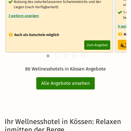
Nutzung des naturbelassenen Schwimmteichs und der
und 
Liegen (nach Verfügbarkeit)
1 x 
3 weitere anzeigen
(wit
9 weite
Auch
Auch als Gutschein möglich
4.3
Zum Angebot
/
86 Wellnesshotels in Kössen Angebote
Alle Angebote ansehen
Ihr Wellnesshotel in Kössen: Relaxen
inmitten der Berge