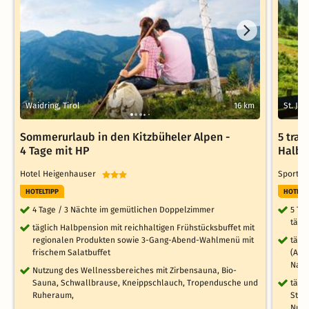
Waidring, Tirol
16 km
St. Joh
Sommerurlaub in den Kitzbüheler Alpen -
5 trau
4 Tage mit HP
Halbp
Hotel Heigenhauser
Sportho
HOTELTIPP
HOTELT
4 Tage / 3 Nächte im gemütlichen Doppelzimmer
5 Ta
tägl
täglich Halbpension mit reichhaltigen Frühstücksbuffet mit
regionalen Produkten sowie 3-Gang-Abend-Wahlmenü mit
tägl
frischem Salatbuffet
(All
Nach
Nutzung des Wellnessbereiches mit Zirbensauna, Bio-
Sauna, Schwallbrause, Kneippschlauch, Tropendusche und
tägl
Ruheraum,
Stre
Nutz