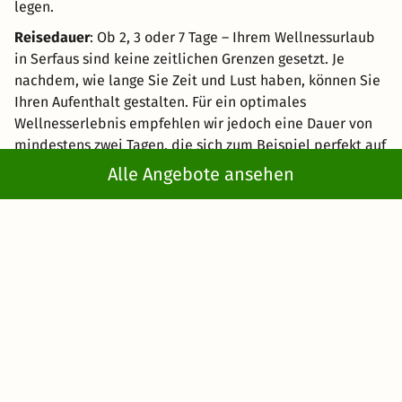
legen.
Reisedauer
: Ob 2, 3 oder 7 Tage – Ihrem Wellnessurlaub
in Serfaus sind keine zeitlichen Grenzen gesetzt. Je
nachdem, wie lange Sie Zeit und Lust haben, können Sie
Ihren Aufenthalt gestalten. Für ein optimales
Wellnesserlebnis empfehlen wir jedoch eine Dauer von
mindestens zwei Tagen, die sich zum Beispiel perfekt auf
ein Wochenende legen lässt.
Alle Angebote ansehen
Spartipps
: Wir raten Ihnen, immer möglichst im Voraus
zu buchen. So sichern Sie sich die besten all-inclusive
Wellness Deals. Jedoch bieten wir selbstverständlich
auch günstige
Last-minute-Angebote
für Nachzügler an.
Reisebegleitung
: Egal, ob Sie mit Hund, Kindern oder
mit den besten Freunden oder Freundinnen anreisen –
bei uns sind Reisebegleitungen jeder Art willkommen.
Sollten Sie Ihren geliebten Vierbeiner mit auf die Reise
nehmen, empfehlen wir Ihnen trotzdem, sich vorher
direkt bei den Unterkünften zu informieren, ob Haustiere