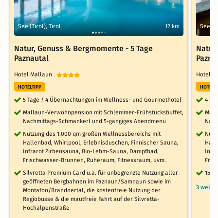
See (Tirol), Tirol
12 km
See (Ti
Natur, Genuss & Bergmomente - 5 Tage
Natur
Paznautal
Pazna
Hotel Mallaun
Hotel 
HOTELTIPP
HOTELT
5 Tage / 4 Übernachtungen im Wellness- und Gourmethotel
4 Ta
Mallaun-Verwöhnpension mit Schlemmer-Frühstücksbuffet,
Mall
Nachmittags-Schmankerl und 5-gängiges Abendmenü
Nach
Nutzung des 1.000 qm großen Wellnessbereichs mit
Nutz
Hallenbad, Whirlpool, Erlebnisduschen, Finnischer Sauna,
Hall
Infrarot Zirbensauna, Bio-Lehm-Sauna, Dampfbad,
Infr
Frischwasser-Brunnen, Ruheraum, Fitnessraum, uvm.
Fris
Silvretta Premium Card u.a. für unbegrenzte Nutzung aller
15 €
geöffneten Bergbahnen im Paznaun/Samnaun sowie im
3 weite
Montafon/Brandnertal, die kostenfreie Nutzung der
Regiobusse & die mautfreie Fahrt auf der Silvretta-
Hochalpenstraße