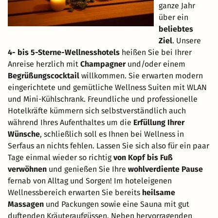
ganze Jahr
über ein
beliebtes
Ziel
. Unsere
4- bis 5-Sterne-Wellnesshotels
heißen Sie bei Ihrer
Anreise herzlich mit
Champagner
und/oder einem
Begrüßungscocktail
willkommen. Sie erwarten modern
eingerichtete und gemütliche Wellness Suiten mit WLAN
und Mini-Kühlschrank. Freundliche und professionelle
Hotelkräfte kümmern sich selbstverständlich auch
während Ihres Aufenthaltes um die
Erfüllung Ihrer
Wünsche
, schließlich soll es Ihnen bei Wellness in
Serfaus an nichts fehlen. Lassen Sie sich also für ein paar
Tage einmal wieder so richtig
von Kopf bis Fuß
verwöhnen
und genießen Sie Ihre
wohlverdiente Pause
fernab von Alltag und Sorgen! Im hoteleigenen
Wellnessbereich erwarten Sie bereits
heilsame
Massagen
und Packungen sowie eine Sauna mit gut
duftenden Kräuteraufgüssen. Neben hervorragenden