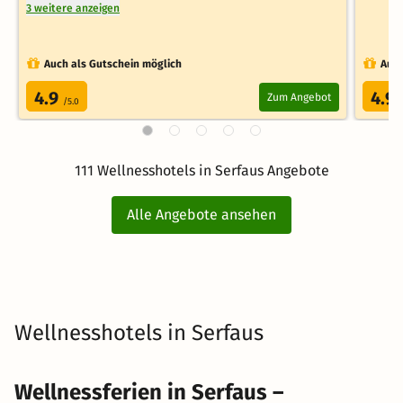
3 weitere anzeigen
Auch als Gutschein möglich
Auch
4.9
4.9
Zum Angebot
/5.0
111 Wellnesshotels in Serfaus Angebote
Alle Angebote ansehen
Wellnesshotels in Serfaus
Wellnessferien in Serfaus –