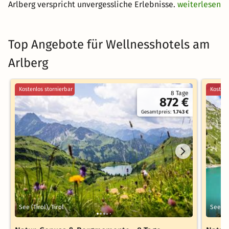
Arlberg verspricht unvergessliche Erlebnisse.
weiterlesen
Top Angebote für Wellnesshotels am
Arlberg
Kostenlos stornierbar
Kostenl
8 Tage
872 €
Gesamtpreis:
1.743 €
See (Tirol), Tirol
See (Ti