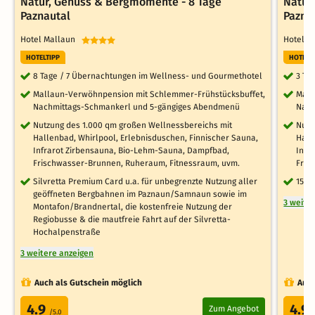
Natur, Genuss & Bergmomente - 8 Tage
Natur
Paznautal
Pazna
Hotel Mallaun
Hotel 
HOTELTIPP
HOTELT
8 Tage / 7 Übernachtungen im Wellness- und Gourmethotel
3 Ta
Mallaun-Verwöhnpension mit Schlemmer-Frühstücksbuffet,
Mall
Nachmittags-Schmankerl und 5-gängiges Abendmenü
Nach
Nutzung des 1.000 qm großen Wellnessbereichs mit
Nutz
Hallenbad, Whirlpool, Erlebnisduschen, Finnischer Sauna,
Hall
Infrarot Zirbensauna, Bio-Lehm-Sauna, Dampfbad,
Infr
Frischwasser-Brunnen, Ruheraum, Fitnessraum, uvm.
Fris
Silvretta Premium Card u.a. für unbegrenzte Nutzung aller
15 €
geöffneten Bergbahnen im Paznaun/Samnaun sowie im
3 weite
Montafon/Brandnertal, die kostenfreie Nutzung der
Regiobusse & die mautfreie Fahrt auf der Silvretta-
Hochalpenstraße
3 weitere anzeigen
Auch als Gutschein möglich
Auch
4.9
4.9
Zum Angebot
/5.0