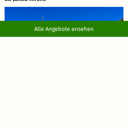
Alle Angebote ansehen
Ein
Ort des Staunens
und der
inneren Ruhe
ist die
St.
Jakob Kirche
im Herzen von St. Anton am Arlberg. Von
außen recht dezent gestaltet, begeistert das Gotteshaus
im Inneren mit
prachtvollen Fresken
und einem
eindrucksvollen Altar
. Seit dem 18. Jahrhundert steht die
barocke Pfarrkirche im Herzen des Ortes.