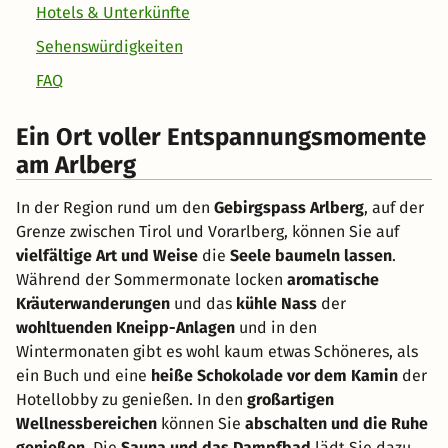
Hotels & Unterkünfte
Sehenswürdigkeiten
FAQ
Ein Ort voller Entspannungsmomente
am Arlberg
In der Region rund um den
Gebirgspass Arlberg
, auf der
Grenze zwischen Tirol und Vorarlberg, können Sie auf
vielfältige Art und Weise
die
Seele baumeln lassen
.
Während der Sommermonate locken
aromatische
Kräuterwanderungen
und das
kühle Nass
der
wohltuenden Kneipp-Anlagen
und in den
Wintermonaten gibt es wohl kaum etwas Schöneres, als
ein Buch und eine
heiße Schokolade vor dem Kamin
der
Hotellobby zu genießen. In den
großartigen
Wellnessbereichen
können Sie
abschalten und die Ruhe
genießen
. Die
Sauna und das Dampfbad
lädt Sie dazu