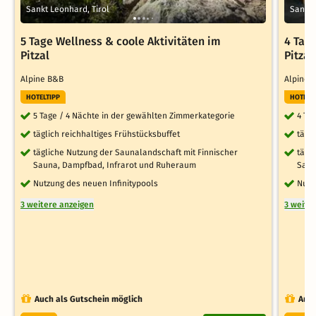
Sankt Leonhard, Tirol
Sankt 
5 Tage Wellness & coole Aktivitäten im
4 Tag
Pitzal
Pitzal
Alpine B&B
Alpine
HOTELTIPP
HOTELT
5 Tage / 4 Nächte in der gewählten Zimmerkategorie
4 Ta
täglich reichhaltiges Frühstücksbuffet
tägl
tägliche Nutzung der Saunalandschaft mit Finnischer
tägl
Sauna, Dampfbad, Infrarot und Ruheraum
Saun
Nutzung des neuen Infinitypools
Nutz
3 weitere anzeigen
3 weite
Auch als Gutschein möglich
Auch