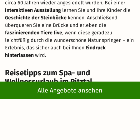
circa 60 Jahren wieder angesiedelt wurden. Bei einer
interaktiven Ausstellung
lernen Sie und Ihre Kinder die
Geschichte der Steinböcke
kennen. Anschließend
überqueren Sie eine Brücke und erleben die
faszinierenden Tiere live
, wenn diese geradezu
leichtfüßig durch die wunderschöne Natur springen – ein
Erlebnis, das sicher auch bei Ihnen
Eindruck
hinterlassen
wird.
Reisetipps zum Spa- und
Wellnessurlaub im Pitztal
Alle Angebote ansehen
Reisedauer:
Wenn Sie sich für ein Wellnessangebot im
Pitztal entscheiden, sollten Sie mindestens für 3 Tage
und zwei Nächte bleiben. Bedenken Sie, dass der
Erholungswert deutlich zunimmt, wenn Sie länger
bleiben. Es bietet sich an, für einen längeren Zeitraum zu
bleiben, um einerseits die wunderschöne Landschaft der
Umgebung kennenzulernen und andererseits die