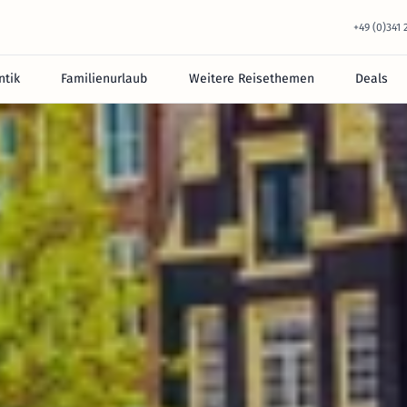
+49 (0)341
tik
Familienurlaub
Weitere Reisethemen
Deals