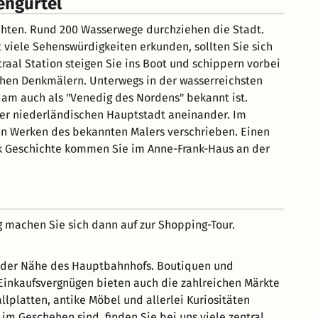
engürtel
chten. Rund 200 Wasserwege durchziehen die Stadt.
viele Sehenswürdigkeiten erkunden, sollten Sie sich
raal Station steigen Sie ins Boot und schippern vorbei
chen Denkmälern. Unterwegs in der wasserreichsten
dam auch als "Venedig des Nordens" bekannt ist.
der niederländischen Hauptstadt aneinander. Im
en Werken des bekannten Malers verschrieben. Einen
k Geschichte kommen Sie im Anne-Frank-Haus an der
 machen Sie sich dann auf zur Shopping-Tour.
in der Nähe des Hauptbahnhofs. Boutiquen und
 Einkaufsvergnügen bieten auch die zahlreichen Märkte
llplatten, antike Möbel und allerlei Kuriositäten
 Geschehen sind, finden Sie bei uns viele zentral