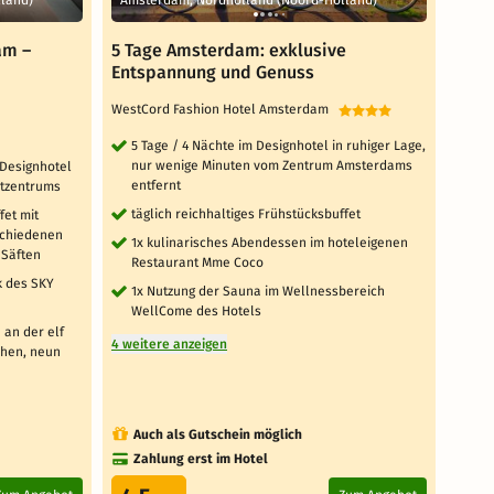
am –
5 Tage Amsterdam: exklusive
Amst
Entspannung und Genuss
Rad,
WestCord Fashion Hotel Amsterdam
WestC
5 Tage / 4 Nächte im Designhotel in ruhiger Lage,
3 T
nur wenige Minuten vom Zentrum Amsterdams
ru
 Designhotel
entfernt
Am
dtzentrums
täglich reichhaltiges Frühstücksbuffet
täg
fet mit
tä
rschiedenen
1x kulinarisches Abendessen im hoteleigenen
 Säften
Restaurant Mme Coco
2 x
Ta
k des SKY
1x Nutzung der Sauna im Wellnessbereich
WellCome des Hotels
Le
er
an der elf
4 weitere anzeigen
ei
chen, neun
Ro
2 weit
Auch als Gutschein möglich
Au
Zahlung erst im Hotel
Za