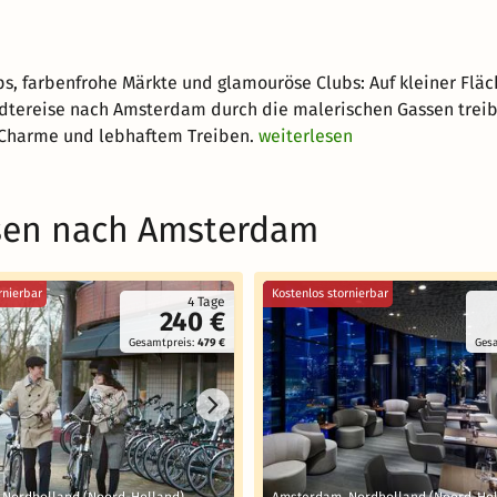
ps, farbenfrohe Märkte und glamouröse Clubs: Auf kleiner Fl
ädtereise nach Amsterdam durch die malerischen Gassen treibe
Charme und lebhaftem Treiben.
weiterlesen
isen nach Amsterdam
rnierbar
Kostenlos stornierbar
4 Tage
240 €
Gesamtpreis:
479 €
Ges
 Nordholland (Noord-Holland)
Amsterdam, Nordholland (Noord-Hol