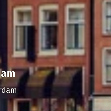
dam
erdam