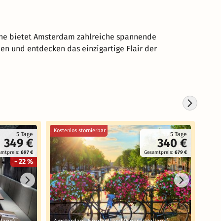
äche bietet Amsterdam zahlreiche spannende
n und entdecken das einzigartige Flair der
Kostenlos stornierbar
Koste
5 Tage
5 Tage
349 €
340 €
amtpreis:
697 €
Gesamtpreis:
679 €
- 22 %
land)
Amsterdam, Nordholland (Noord-Holland)
Amst