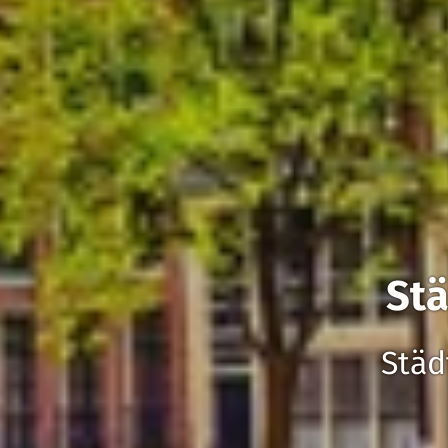
St
Städ