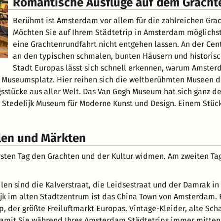
Romantische Ausflüge auf dem Gracht
Berühmt ist Amsterdam vor allem für die zahlreichen Gra
Möchten Sie auf Ihrem Städtetrip in Amsterdam möglichst 
eine Grachtenrundfahrt nicht entgehen lassen. An der Cent
an den typischen schmalen, bunten Häusern und historis
Stadt Europas lässt sich schnell erkennen, warum Amster
m Museumsplatz. Hier reihen sich die weltberühmten Museen 
sstücke aus aller Welt. Das Van Gogh Museum hat sich ganz d
Stedelijk Museum für Moderne Kunst und Design. Einem Stüc
len und Märkten
rsten Tag den Grachten und der Kultur widmen. Am zweiten Tag
en sind die Kalverstraat, die Leidsestraat und der Damrak 
ijk im alten Stadtzentrum ist das China Town von Amsterdam.
p, der größte Freiluftmarkt Europas. Vintage-Kleider, alte Scha
mit Sie während Ihres Amsterdam Städtetrips immer mitten im