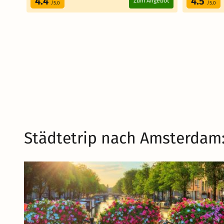
4.4
4.5
Zum Angebot
/5.0
/5.0
Städtetrip nach Amsterdam