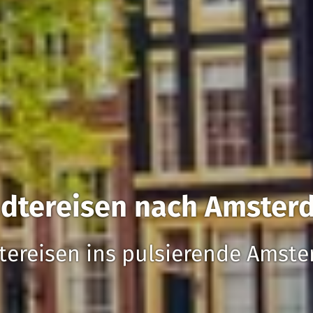
ädtereisen nach Amster
tereisen ins pulsierende Amst