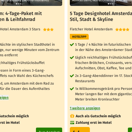
: 4-Tage-Paket mit
5 Tage Designhotel Amsterd
n & Leihfahrrad
Stil, Stadt & Skyline
 Hotel Amsterdam 3 Stars
Fletcher Hotel Amsterdam
HOTELTIPP
 Nächte im stylischen Stadthotel in
5 Tage / 4 Nächte im futuristischen
age, nur wenige Minuten vom Zentrum
in der Nähe des Amsterdamer Sta
s entfernt
täglich reichhaltiges Frühstücksbuf
ichhaltiges Frühstücksbuffet
frischen Brötchen, Croissants, ve
Aufschnitten, Obst, Kaffee, Tee und
essen in Form eines 3-Gang-
fets nach Wahl des Küchenchefs
2x 3-Gang-Abenddinner im 17. Stoc
Restaurants
ad, um Amsterdam mit dem Rad zu
für die Dauer des Aufenthaltes
1x Willkommensgetränk pro Person 
Meter langen Bar mit dem gigantis
zeigen
Meter breiten Kronleuchter
1 weitere anzeigen
Gutschein möglich
Auch als Gutschein möglich
rst im Hotel
Zahlung erst im Hotel