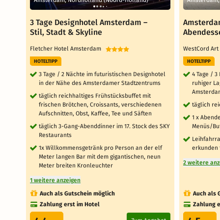
3 Tage Designhotel Amsterdam –
Amsterdam
Stil, Stadt & Skyline
Abendesse
Fletcher Hotel Amsterdam
WestCord Art
HOTELTIPP
HOTELTIPP
3 Tage / 2 Nächte im futuristischen Designhotel
4 Tage / 3
in der Nähe des Amsterdamer Stadtzentrums
ruhiger L
Amsterdam
täglich reichhaltiges Frühstücksbuffet mit
frischen Brötchen, Croissants, verschiedenen
täglich re
Aufschnitten, Obst, Kaffee, Tee und Säften
1 x Abend
täglich 3-Gang-Abenddinner im 17. Stock des SKY
Menüs/Buf
Restaurants
Leihfahrr
1x Willkommensgetränk pro Person an der elf
erkunden 
Meter langen Bar mit dem gigantischen, neun
2 weitere an
Meter breiten Kronleuchter
1 weitere anzeigen
Auch als Gutschein möglich
Auch als 
Zahlung erst im Hotel
Zahlung e