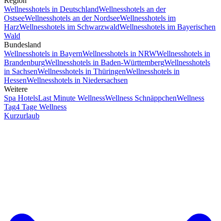
Region
Wellnesshotels in Deutschland
Wellnesshotels an der
Ostsee
Wellnesshotels an der Nordsee
Wellnesshotels im
Harz
Wellnesshotels im Schwarzwald
Wellnesshotels im Bayerischen
Wald
Bundesland
Wellnesshotels in Bayern
Wellnesshotels in NRW
Wellnesshotels in
Brandenburg
Wellnesshotels in Baden-Württemberg
Wellnesshotels
in Sachsen
Wellnesshotels in Thüringen
Wellnesshotels in
Hessen
Wellnesshotels in Niedersachsen
Weitere
Spa Hotels
Last Minute Wellness
Wellness Schnäppchen
Wellness
Tag
4 Tage Wellness
Kurzurlaub