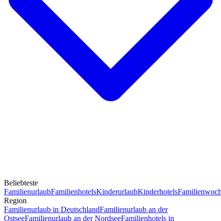
Beliebteste
Familienurlaub
Familienhotels
Kinderurlaub
Kinderhotels
Familienwoc
Region
Familienurlaub in Deutschland
Familienurlaub an der
Ostsee
Familienurlaub an der Nordsee
Familienhotels in