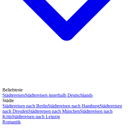
Beliebteste
Städtereisen
Städtereisen innerhalb Deutschlands
Städte
Städtereisen nach Berlin
Städtereisen nach Hamburg
Städtereisen
nach Dresden
Städtereisen nach München
Städtereisen nach
Köln
Städtereisen nach Leipzig
Romantik