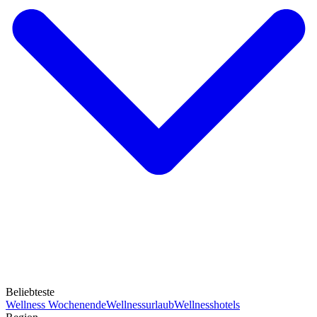
Beliebteste
Wellness Wochenende
Wellnessurlaub
Wellnesshotels