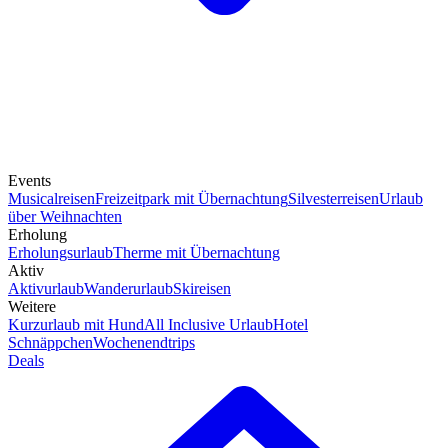
Events
Musicalreisen
Freizeitpark mit Übernachtung
Silvesterreisen
Urlaub
über Weihnachten
Erholung
Erholungsurlaub
Therme mit Übernachtung
Aktiv
Aktivurlaub
Wanderurlaub
Skireisen
Weitere
Kurzurlaub mit Hund
All Inclusive Urlaub
Hotel
Schnäppchen
Wochenendtrips
Deals