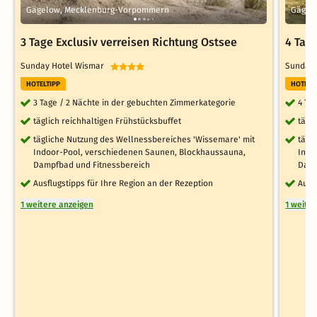
Gägelow, Mecklenburg-Vorpommern
Gägel
3 Tage Exclusiv verreisen Richtung Ostsee
4 Tag
Sunday Hotel Wismar
Sunday
HOTELTIPP
HOTELT
3 Tage / 2 Nächte in der gebuchten Zimmerkategorie
4 Ta
täglich reichhaltigen Frühstücksbuffet
tägl
tägliche Nutzung des Wellnessbereiches 'Wissemare' mit
tägl
Indoor-Pool, verschiedenen Saunen, Blockhaussauna,
Indo
Dampfbad und Fitnessbereich
Damp
Ausflugstipps für Ihre Region an der Rezeption
Ausf
1 weitere anzeigen
1 weite