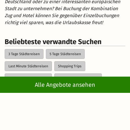
Deutschland oder zu einer interessanten europäischen
Stadt zu unternehmen? Bei Buchung der Kombination
Zug und Hotel können Sie gegenüber Einzelbuchungen
richtig viel sparen, was die Urlaubskasse freut!
Beliebteste verwandte Suchen
3 Tage Städtereisen
5 Tage Städtereisen
Last Minute Städtereisen
Shopping Trips
Städtereisen mit Kindern
Städtereisen in Russland
Alle Angebote ansehen
Städtereisen
Städtereisen zum Schnäppchen-Preis
4 Tage Städtereisen
2 Tage Städtereisen
Kurzreisen
>
Städtereisen
> Städtereisen mit der Bahn