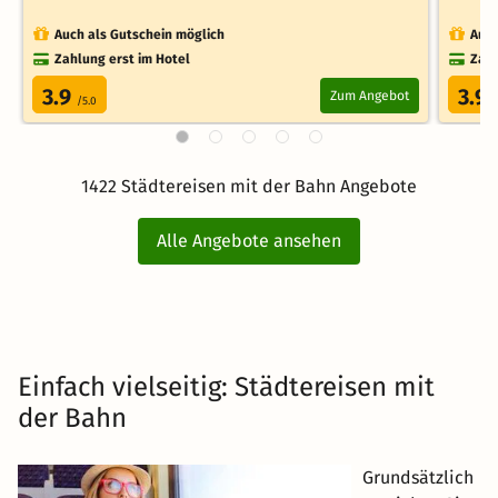
Auch als Gutschein möglich
Auch
Zahlung erst im Hotel
Zahl
3.9
3.9
Zum Angebot
/5.0
/
1422 Städtereisen mit der Bahn Angebote
Alle Angebote ansehen
Einfach vielseitig: Städtereisen mit
der Bahn
Grundsätzlich