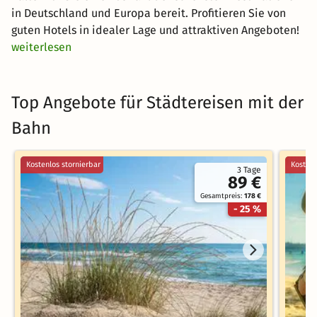
in Deutschland und Europa bereit. Profitieren Sie von
guten Hotels in idealer Lage und attraktiven Angeboten!
weiterlesen
Top Angebote für Städtereisen mit der
Bahn
Kostenlos stornierbar
Kostenl
3 Tage
89 €
Gesamtpreis:
178 €
- 25 %