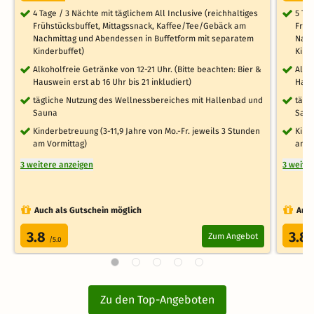
4 Tage / 3 Nächte mit täglichem All Inclusive (reichhaltiges
5 Ta
Frühstücksbuffet, Mittagssnack, Kaffee/Tee/Gebäck am
Früh
Nachmittag und Abendessen in Buffetform mit separatem
Nach
Kinderbuffet)
Kind
Alkoholfreie Getränke von 12-21 Uhr. (Bitte beachten: Bier &
Alko
Hauswein erst ab 16 Uhr bis 21 inkludiert)
Haus
tägliche Nutzung des Wellnessbereiches mit Hallenbad und
tägl
Sauna
Sau
Kinderbetreuung (3-11,9 Jahre von Mo.-Fr. jeweils 3 Stunden
Kind
am Vormittag)
am V
3 weitere anzeigen
3 weite
Auch als Gutschein möglich
Auch
3.8
3.8
Zum Angebot
/5.0
Zu den Top-Angeboten