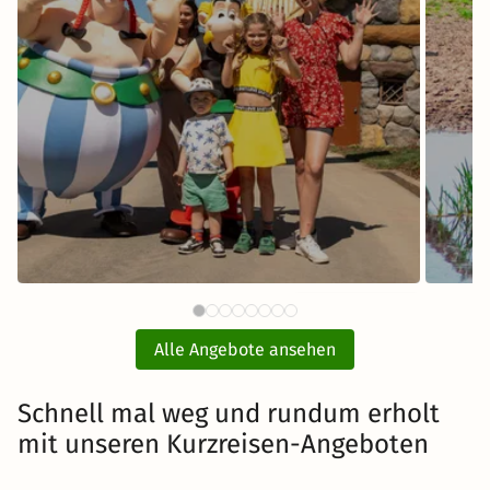
80 €
BELANTIS - Das AbenteuerReich
Sere
ab
mit Hotel und Eintritt
Alle Angebote ansehen
inkl. Übernachtung und Frühstück
Schnell mal weg und rundum erholt
mit unseren Kurzreisen-Angeboten
Zum Angebot