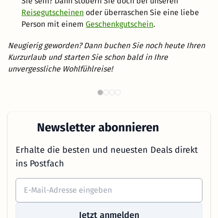
Sie sein? Dann stöbern Sie doch bei unseren
Reisegutscheinen
oder überraschen Sie eine liebe
Person mit einem
Geschenkgutschein
.
Neugierig geworden? Dann buchen Sie noch heute Ihren
Kurzurlaub und starten Sie schon bald in Ihre
unvergessliche Wohlfühlreise!
Th
Wellnesshotels in NRW
Newsletter abonnieren
Erhalte die besten und neuesten Deals direkt
ins Postfach
Jetzt anmelden