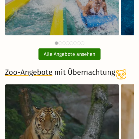
88 €
Therme Erding mit
ab
Übernachtung
Alle Angebote ansehen
inkl. Übernachtung und Frühstück
Zoo-Angebote
mit Übernachtung
Zum Angebot