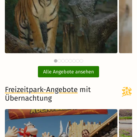
59 €
Tiergarten Nürnberg mit Hotel
E
ab
Alle Angebote ansehen
inkl. Übernachtung und Frühstück
Freizeitpark-Angebote
Zum Angebot
mit
Übernachtung