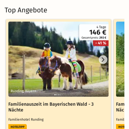
Top Angebote
4 Tage
146 €
Gesamtpreis:
292 €
- 41 %
Runding, Bayern
Rundin
Familienauszeit im Bayerischen Wald - 3
Famil
Nächte
Nächt
Familienhotel Runding
Familie
HOTELTIPP
HOTELT