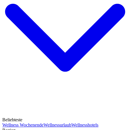
Beliebteste
Wellness Wochenende
Wellnessurlaub
Wellnesshotels