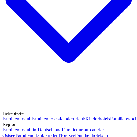
Beliebteste
Familienurlaub
Familienhotels
Kinderurlaub
Kinderhotels
Familienwoc
Region
Familienurlaub in Deutschland
Familienurlaub an der
Ostsee
Familienurlaub an der Nordsee
Familienhotels in