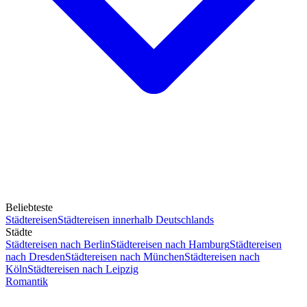
Beliebteste
Städtereisen
Städtereisen innerhalb Deutschlands
Städte
Städtereisen nach Berlin
Städtereisen nach Hamburg
Städtereisen
nach Dresden
Städtereisen nach München
Städtereisen nach
Köln
Städtereisen nach Leipzig
Romantik