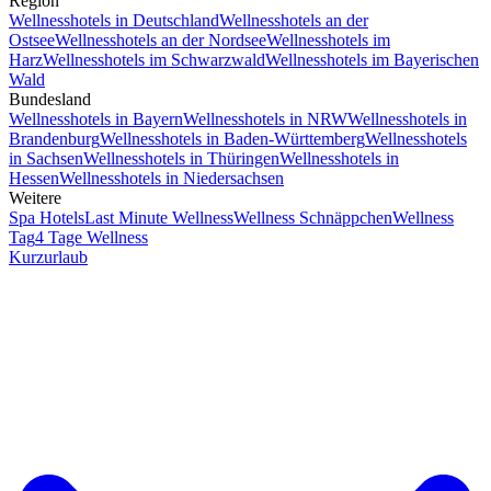
Region
Wellnesshotels in Deutschland
Wellnesshotels an der
Ostsee
Wellnesshotels an der Nordsee
Wellnesshotels im
Harz
Wellnesshotels im Schwarzwald
Wellnesshotels im Bayerischen
Wald
Bundesland
Wellnesshotels in Bayern
Wellnesshotels in NRW
Wellnesshotels in
Brandenburg
Wellnesshotels in Baden-Württemberg
Wellnesshotels
in Sachsen
Wellnesshotels in Thüringen
Wellnesshotels in
Hessen
Wellnesshotels in Niedersachsen
Weitere
Spa Hotels
Last Minute Wellness
Wellness Schnäppchen
Wellness
Tag
4 Tage Wellness
Kurzurlaub