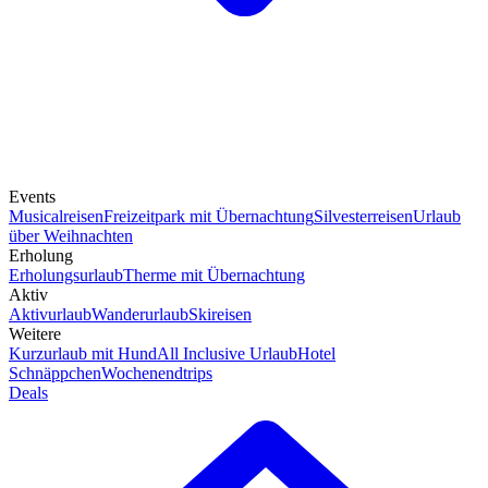
Events
Musicalreisen
Freizeitpark mit Übernachtung
Silvesterreisen
Urlaub
über Weihnachten
Erholung
Erholungsurlaub
Therme mit Übernachtung
Aktiv
Aktivurlaub
Wanderurlaub
Skireisen
Weitere
Kurzurlaub mit Hund
All Inclusive Urlaub
Hotel
Schnäppchen
Wochenendtrips
Deals