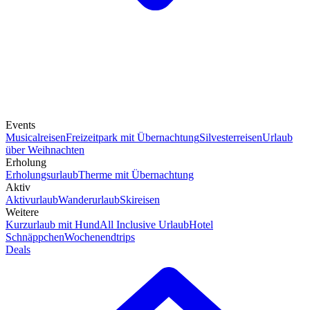
Events
Musicalreisen
Freizeitpark mit Übernachtung
Silvesterreisen
Urlaub
über Weihnachten
Erholung
Erholungsurlaub
Therme mit Übernachtung
Aktiv
Aktivurlaub
Wanderurlaub
Skireisen
Weitere
Kurzurlaub mit Hund
All Inclusive Urlaub
Hotel
Schnäppchen
Wochenendtrips
Deals