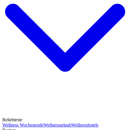
Beliebteste
Wellness Wochenende
Wellnessurlaub
Wellnesshotels