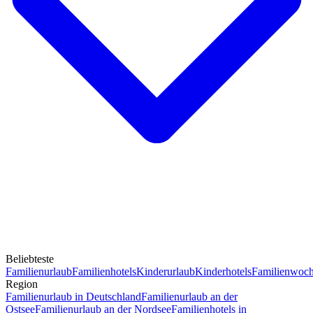
Beliebteste
Familienurlaub
Familienhotels
Kinderurlaub
Kinderhotels
Familienwoc
Region
Familienurlaub in Deutschland
Familienurlaub an der
Ostsee
Familienurlaub an der Nordsee
Familienhotels in