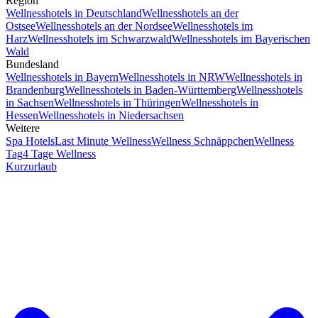
Region
Wellnesshotels in Deutschland
Wellnesshotels an der
Ostsee
Wellnesshotels an der Nordsee
Wellnesshotels im
Harz
Wellnesshotels im Schwarzwald
Wellnesshotels im Bayerischen
Wald
Bundesland
Wellnesshotels in Bayern
Wellnesshotels in NRW
Wellnesshotels in
Brandenburg
Wellnesshotels in Baden-Württemberg
Wellnesshotels
in Sachsen
Wellnesshotels in Thüringen
Wellnesshotels in
Hessen
Wellnesshotels in Niedersachsen
Weitere
Spa Hotels
Last Minute Wellness
Wellness Schnäppchen
Wellness
Tag
4 Tage Wellness
Kurzurlaub