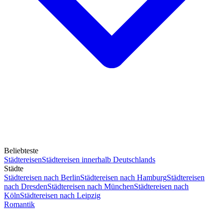
Beliebteste
Städtereisen
Städtereisen innerhalb Deutschlands
Städte
Städtereisen nach Berlin
Städtereisen nach Hamburg
Städtereisen
nach Dresden
Städtereisen nach München
Städtereisen nach
Köln
Städtereisen nach Leipzig
Romantik