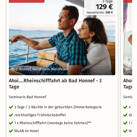
3 Tage
129 €
Gesamtpreis:
258 €
Bad Honnef, Nordrhein-Westfalen
Bad Ho
Ahoi....Rheinschifffahrt ab Bad Honnef - 3
Ahoi..
Tage
Tage
Seminaris Bad Honnef
Semina
3 Tage / 2 Nächte in der gebuchten Zimmerkategorie
4 Ta
reichhaltiges Frühstücksbuffet
tägl
1 x Rheinschifffahrt (montags keine Fahrten)**
1 x 
WLAN im Hotel
WLAN