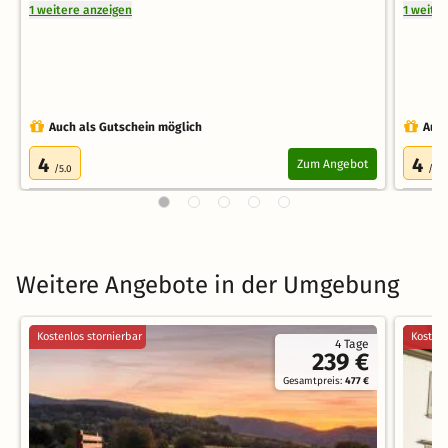
1 weitere anzeigen
1 weite
Auch als Gutschein möglich
Auch
4
4
Zum Angebot
/5.0
/5.0
Weitere Angebote in der Umgebung
Kostenlos stornierbar
Kostenl
4 Tage
239 €
Gesamtpreis:
477 €