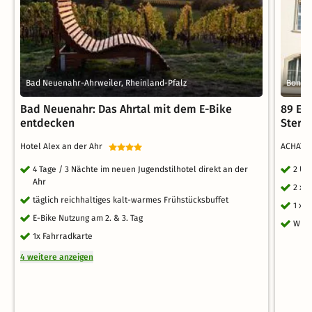
Bad Neuenahr-Ahrweiler, Rheinland-Pfalz
Bonn, 
Bad Neuenahr: Das Ahrtal mit dem E-Bike
89 Eu
entdecken
Stern
Hotel Alex an der Ahr
ACHAT S
4 Tage / 3 Nächte im neuen Jugendstilhotel direkt an der
2 Üb
Ahr
2 x 
täglich reichhaltiges kalt-warmes Frühstücksbuffet
1 x 
E-Bike Nutzung am 2. & 3. Tag
WLA
1x Fahrradkarte
4 weitere anzeigen