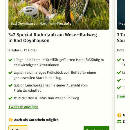
Bad Oeynhausen, Nordrhein-Westfalen
Neuen
3=2 Special Radurlaub am Weser-Radweg
3 Tag
in Bad Oeynhausen
Sauer
arador CITY Hotel
Hotel K
4 Tage - 3 Nächte im familiär geführten Hotel fußläufig zu
4 Ta
den wichtigsten Attraktionen
Trad
täglich reichhaltiges Frühstück vom Buffet für einen
tägli
genussvollen Start in den Tag
1 x 
täglich Lunchpaket nach eigener Auswahl vom
1 Ta
Frühstücksbuffet
3 weite
1x Radkarten & Infos zum Weser-Radweg
1 weitere anzeigen
Auch
Auch als Gutschein möglich
Zahl