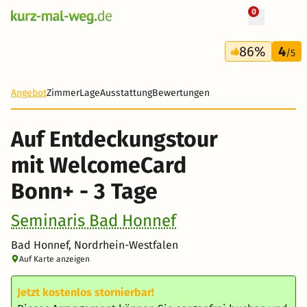
0
+ 11 Fotos
3 Tage
86%
4
105 €
/5
-18%
Angebot
Zimmer
Lage
Ausstattung
Bewertungen
Auf Entdeckungstour
mit WelcomeCard
Bonn+ - 3 Tage
Seminaris Bad Honnef
Bad Honnef, Nordrhein-Westfalen
Auf Karte anzeigen
Jetzt kostenlos stornierbar!