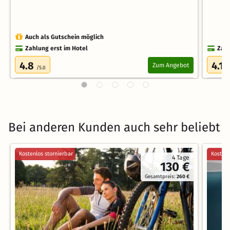
Auch als Gutschein möglich
Zahlung erst im Hotel
Zahl
4.8
4.1
Zum Angebot
/5.0
/
Bei anderen Kunden auch sehr beliebt
Kostenlos stornierbar
Kostenl
4 Tage
130 €
Gesamtpreis:
260 €