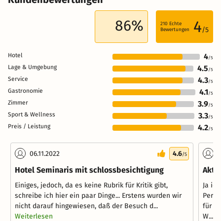
86%
4
210
Echte
/5
Bewertungen
Hotel
4
/5
Lage & Umgebung
4.5
/5
Service
4.3
/5
Gastronomie
4.1
/5
Zimmer
3.9
/5
Sport & Wellness
3.3
/5
Preis / Leistung
4.2
/5
06.11.2022
4.6
1
/5
Hotel Seminaris mit schlossbesichtigung
Akti
Einiges, jedoch, da es keine Rubrik für Kritik gibt,
Ja ic
schreibe ich hier ein paar Dinge... Erstens wurden wir
Perso
nicht darauf hingewiesen, daß der Besuch d...
für z
Weiterlesen
W...
W