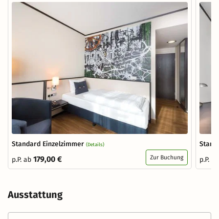
Standard Einzelzimmer
Stand
(Details)
Zur Buchung
179,00 €
p.P. ab
p.P. a
Ausstattung