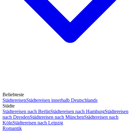
Beliebteste
Städtereisen
Städtereisen innerhalb Deutschlands
Städte
Städtereisen nach Berlin
Städtereisen nach Hamburg
Städtereisen
nach Dresden
Städtereisen nach München
Städtereisen nach
Köln
Städtereisen nach Leipzig
Romantik