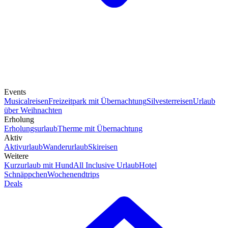
Events
Musicalreisen
Freizeitpark mit Übernachtung
Silvesterreisen
Urlaub
über Weihnachten
Erholung
Erholungsurlaub
Therme mit Übernachtung
Aktiv
Aktivurlaub
Wanderurlaub
Skireisen
Weitere
Kurzurlaub mit Hund
All Inclusive Urlaub
Hotel
Schnäppchen
Wochenendtrips
Deals