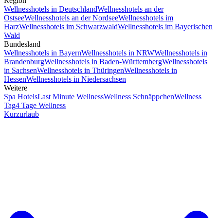
Region
Wellnesshotels in Deutschland
Wellnesshotels an der
Ostsee
Wellnesshotels an der Nordsee
Wellnesshotels im
Harz
Wellnesshotels im Schwarzwald
Wellnesshotels im Bayerischen
Wald
Bundesland
Wellnesshotels in Bayern
Wellnesshotels in NRW
Wellnesshotels in
Brandenburg
Wellnesshotels in Baden-Württemberg
Wellnesshotels
in Sachsen
Wellnesshotels in Thüringen
Wellnesshotels in
Hessen
Wellnesshotels in Niedersachsen
Weitere
Spa Hotels
Last Minute Wellness
Wellness Schnäppchen
Wellness
Tag
4 Tage Wellness
Kurzurlaub