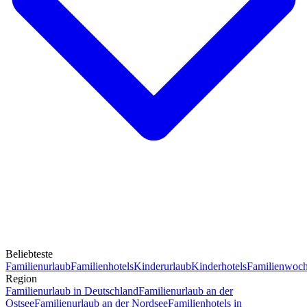
Beliebteste
Familienurlaub
Familienhotels
Kinderurlaub
Kinderhotels
Familienwoc
Region
Familienurlaub in Deutschland
Familienurlaub an der
Ostsee
Familienurlaub an der Nordsee
Familienhotels in