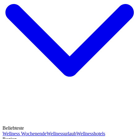
Beliebteste
Wellness Wochenende
Wellnessurlaub
Wellnesshotels