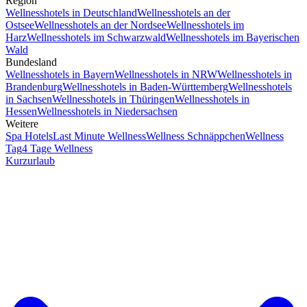
Region
Wellnesshotels in Deutschland
Wellnesshotels an der
Ostsee
Wellnesshotels an der Nordsee
Wellnesshotels im
Harz
Wellnesshotels im Schwarzwald
Wellnesshotels im Bayerischen
Wald
Bundesland
Wellnesshotels in Bayern
Wellnesshotels in NRW
Wellnesshotels in
Brandenburg
Wellnesshotels in Baden-Württemberg
Wellnesshotels
in Sachsen
Wellnesshotels in Thüringen
Wellnesshotels in
Hessen
Wellnesshotels in Niedersachsen
Weitere
Spa Hotels
Last Minute Wellness
Wellness Schnäppchen
Wellness
Tag
4 Tage Wellness
Kurzurlaub