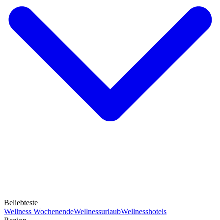
Beliebteste
Wellness Wochenende
Wellnessurlaub
Wellnesshotels