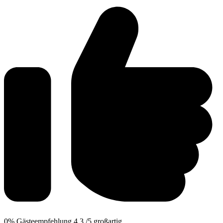
0%
Gästeempfehlung
4,3
/5
großartig