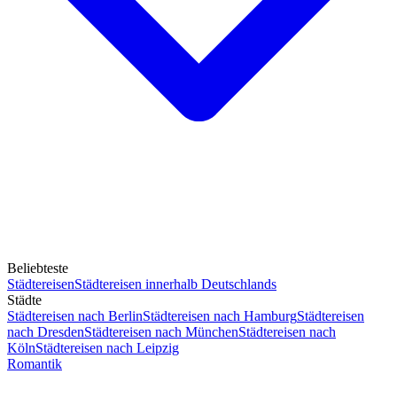
Beliebteste
Städtereisen
Städtereisen innerhalb Deutschlands
Städte
Städtereisen nach Berlin
Städtereisen nach Hamburg
Städtereisen
nach Dresden
Städtereisen nach München
Städtereisen nach
Köln
Städtereisen nach Leipzig
Romantik