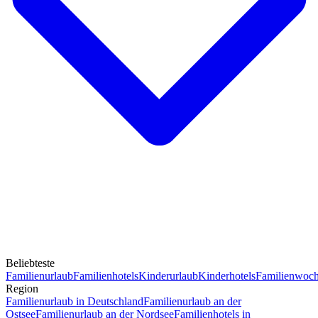
Beliebteste
Familienurlaub
Familienhotels
Kinderurlaub
Kinderhotels
Familienwoc
Region
Familienurlaub in Deutschland
Familienurlaub an der
Ostsee
Familienurlaub an der Nordsee
Familienhotels in