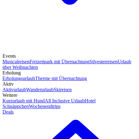
Events
Musicalreisen
Freizeitpark mit Übernachtung
Silvesterreisen
Urlaub
über Weihnachten
Erholung
Erholungsurlaub
Therme mit Übernachtung
Aktiv
Aktivurlaub
Wanderurlaub
Skireisen
Weitere
Kurzurlaub mit Hund
All Inclusive Urlaub
Hotel
Schnäppchen
Wochenendtrips
Deals