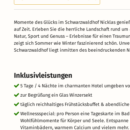
Momente des Glücks im Schwarzwaldhof Nicklas genießen
auf Zeit. Erleben Sie die herrliche Landschaft rund um 
Natur, Sport und Genuss – Erlebnisse für einen Traum
zeigt sich Sommer wie Winter faszinierend schön. Unverg
Schwarzwaldhof liegt inmitten des beeindruckenden Na
Freiheit spüren. Starten Sie direkt vom Hotel aus in So
„Gute-Laune“-Frühstücksbuffet & genießen Sie nach e
Lassen Sie sich von der hervorragenden Küche im Rah
Inklusivleistungen
der Sonnenterrasse überraschen.
5 Tage / 4 Nächte im charmanten Hotel umgeben von
zur Begrüßung ein Glas Winzersekt
täglich reichhaltiges Frühstücksbuffet & abendlic
Wellnessspecial: pro Person eine Tageskarte im Bad
Wohlfühlmomente für Körper und Seele. Entspanne i
Vitaminbädern, warmem Calcium und vielem mehr.