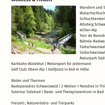
Wandern und S
Wutachschluch
Schluchtenste
Albsteig Schwa
stillen Alp
Tour de Bonndo
Bähnle-Radweg 
Südschwarzwal
Südschwarzwa
Naturpark Süd
Kartbahn Waldshut | Motorsport für Jedermann
Golf Club Obere Alp | Golfplatz in 840 m Höhe
Bäder und Thermen
Badeparadies Schwarzwald | 2 Welten 1 Paradies in Tit
Solemar Solebad | Bade- und Therapiezentrum in Bad
Freizeit-, Naturerlebis- und Tierparks