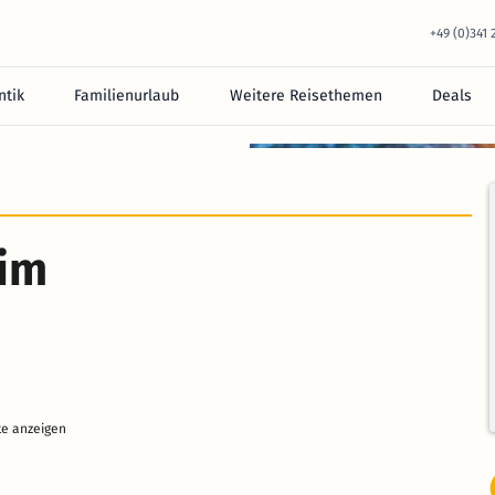
+49 (0)341
tik
Familienurlaub
Weitere Reisethemen
Deals
 im
te anzeigen