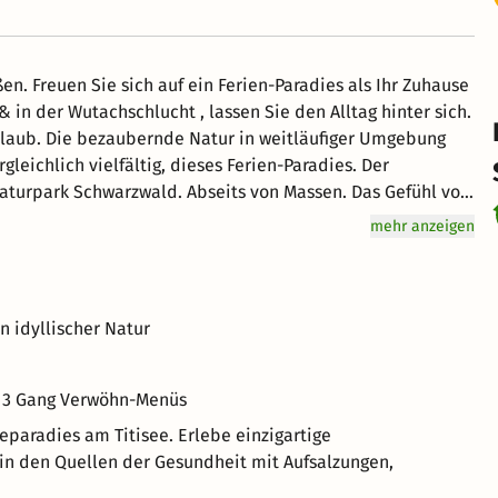
. Freuen Sie sich auf ein Ferien-Paradies als Ihr Zuhause
& in der Wutachschlucht , lassen Sie den Alltag hinter sich.
urlaub. Die bezaubernde Natur in weitläufiger Umgebung
leichlich vielfältig, dieses Ferien-Paradies. Der
turpark Schwarzwald. Abseits von Massen. Das Gefühl von
mmer- & Winteraktivitäten aller Art. Morgens wartet ein
mehr anzeigen
inem Erlebnisreichen Tag das abendliche Verwöhn-Menü.
men der Halbpension, in der Schwarzwaldstube oder auf
 idyllischer Natur
he 3 Gang Verwöhn-Menüs
eparadies am Titisee. Erlebe einzigartige
n den Quellen der Gesundheit mit Aufsalzungen,