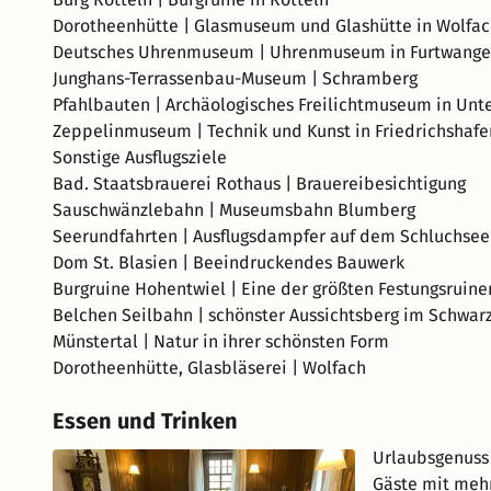
Dorotheenhütte | Glasmuseum und Glashütte in Wolfa
Deutsches Uhrenmuseum | Uhrenmuseum in Furtwang
Junghans-Terrassenbau-Museum | Schramberg
Pfahlbauten | Archäologisches Freilichtmuseum in Un
Zeppelinmuseum | Technik und Kunst in Friedrichshafe
Sonstige Ausflugsziele
Bad. Staatsbrauerei Rothaus | Brauereibesichtigung
Sauschwänzlebahn | Museumsbahn Blumberg
Seerundfahrten | Ausflugsdampfer auf dem Schluchsee
Dom St. Blasien | Beeindruckendes Bauwerk
Burgruine Hohentwiel | Eine der größten Festungsruin
Belchen Seilbahn | schönster Aussichtsberg im Schwar
Münstertal | Natur in ihrer schönsten Form
Dorotheenhütte, Glasbläserei | Wolfach
Essen und Trinken
Urlaubsgenuss
Gäste mit mehr