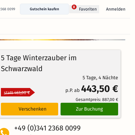
0
Anmelden
Favoriten
 2368 0099
Gutschein kaufen
+ 15 Fotos anzeigen
100%
4.8
32
Echte
/5
5 Tage Winterzauber im
Bewertungen
Weiterempfehlung
Herausragend
Schwarzwald
5 Tage, 4 Nächte
443,50 €
p.P. ab
statt 463,00 €
Gesamtpreis:
887,00 €
Verschenken
Zur Buchung
+49 (0)341 2368 0099