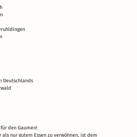
ch
en
teruhldingen
n
en Deutschlands
zwald
 für den Gaumen!
 als nur gutem Essen zu verwöhnen, ist dem