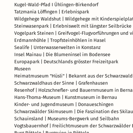
Kugel-Wald-Pfad I Ühlingen-Birkendorf
Tatzmania Löffingen | Erlebnispark
Wildgehege Waldshut | Wildgehege mit Kinderspielplat
Steinwasenpark | Erlebniswelt mit längster Seilbrücke
Vogelpark Steinen | Greifvogel-Flugvorführungen und vi
Erdmannhöhle | Tropfsteinhöhlen in Hasel
Sealife | Unterwasserwelten in Konstanz
Insel Mainau | Die Blumeninsel im Bodensee
Europapark | Deutschlands grösster Freizeitpark
Museen
Heimatmuseum "Hüsli" | Bekannt aus der Schwarzwald
Schwarzwaldhaus der Sinne | Grafenhausen
Resenhof | Holzschnefler- und Bauernmuseum in Bern
Hans-Thoma-Museum | Kunstmuseum in Bernau
Kinder- und Jugendmuseum | Donaueschingen
Schwarzwälder Skimuseum | Die Faszination des Skilau
Schauinsland | Museums-Bergwerk und Seilbahn
Vogtsbauernhof | Freilichtmuseum der Schwarzwälder 
Burg Rötteln | Burgruine in Rötteln