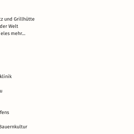
z und Grillhütte
 der Welt
eles mehr...
klinik
au
fens
Bauernkultur