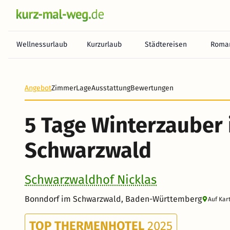
Wellnessurlaub
Kurzurlaub
Städtereisen
Roman
Angebot
Zimmer
Lage
Ausstattung
Bewertungen
5 Tage Winterzauber
Schwarzwald
Schwarzwaldhof Nicklas
Bonndorf im Schwarzwald, Baden-Württemberg
Auf Kar
TOP THERMENHOTEL
2025