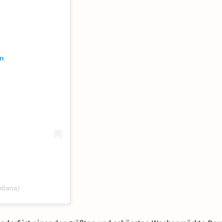
an
rdiana)