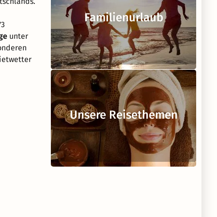
tschlands.
Familienurlaub
73
ge
unter
onderen
ietwetter
Unsere Reisethemen