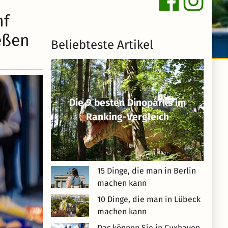
nf
eßen
Beliebteste Artikel
Die 9 besten Dinoparks im
Ranking-Vergleich
15 Dinge, die man in Berlin
machen kann
10 Dinge, die man in Lübeck
machen kann
Das können Sie in Cuxhaven