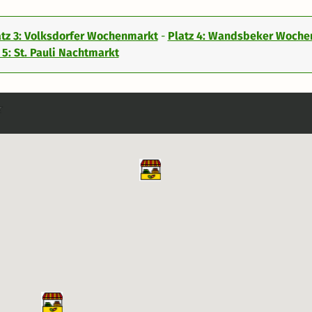
atz 3: Volksdorfer Wochenmarkt
-
Platz 4: Wandsbeker Woch
 5: St. Pauli Nachtmarkt