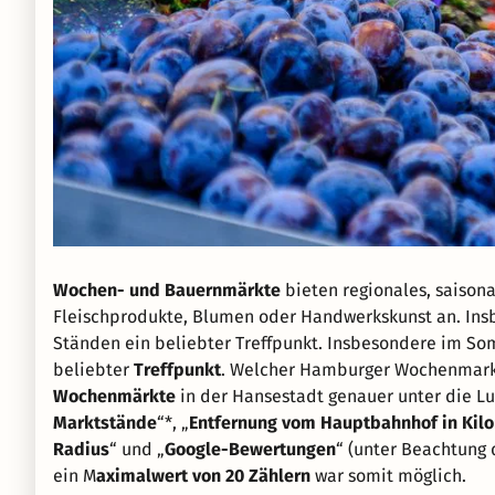
Wochen- und Bauernmärkte
bieten regionales, saison
Fleischprodukte, Blumen oder Handwerkskunst an. Ins
Ständen ein beliebter Treffpunkt. Insbesondere im So
beliebter
Treffpunkt
. Welcher Hamburger Wochenmarkt 
Wochenmärkte
in der Hansestadt genauer unter die L
Marktstände
“*, „
Entfernung vom Hauptbahnhof in Kil
Radius
“ und „
Google-Bewertungen
“ (unter Beachtung 
ein M
aximalwert von 20 Zählern
war somit möglich.