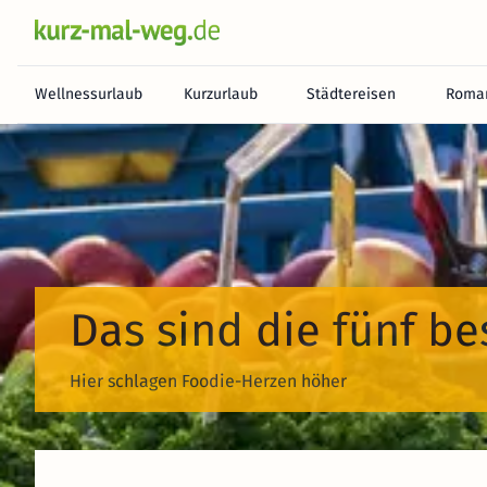
Wellnessurlaub
Kurzurlaub
Städtereisen
Roman
Das sind die fünf 
Hier schlagen Foodie-Herzen höher