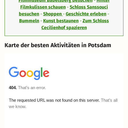
Filmmuseum Babelsberg besuchen
-
Hinter
Filmkulissen schauen
-
Schloss Sanssouci
besuchen
-
Shoppen
-
Geschichte erleben
-
Bummeln
-
Kunst bestaunen
-
Zum Schloss
Cecilienhof spazieren
Karte der besten Aktivitäten in Potsdam