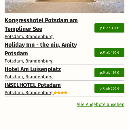
Kongresshotel Potsdam am
Templiner See
p.P. ab
137 €
Potsdam, Brandenburg
Holiday Inn - the niu, Amity
Potsdam
p.P. ab
130 €
Potsdam, Brandenburg
Hotel Am Luisenplatz
p.P. ab
139 €
Potsdam, Brandenburg
INSELHOTEL Potsdam
p.P. ab
250 €
Potsdam, Brandenburg
Alle Angebote ansehen