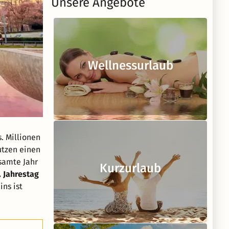
Unsere Angebote
Wellnessurlaub
. Millionen
utzen einen
esamte Jahr
Kurzurlaub
. Jahrestag
ins ist