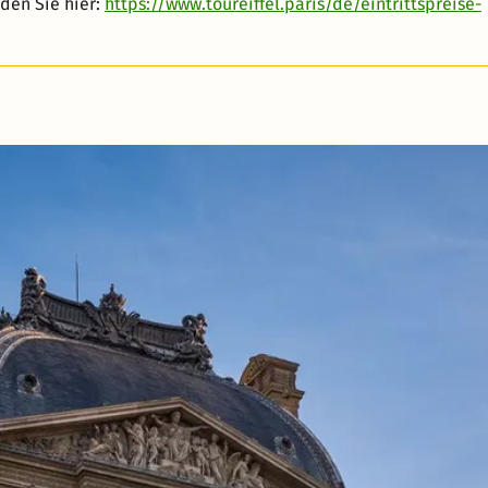
nden Sie hier:
https://www.toureiffel.paris/de/eintrittspreise-