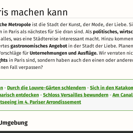
aris machen kann
sche Metropole
ist die Stadt der Kunst, der Mode, der Liebe. 
in Paris als nächstes für Sie dran sind. Als
politisches, wirts
 alles, was eine Städtereise interessant macht. Hinzu kommen
ertes
gastronomisches Angebot
in der Stadt der Liebe. Planen 
Vorschläge für
Unternehmungen und Ausflüge.
Wir verraten nic
ghts
in Paris sind, sondern haben auch den einen oder andere
einen Fall verpassen?
en
-
Durch die Louvre-Gärten schlendern
-
Sich in den Katak
inarisch entdecken
-
Schloss Versailles bewundern
-
Am Canal
tseeing im 4. Pariser Arrondissement
d Umgebung