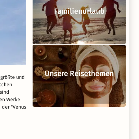
Familienurlaub
Unsere Reisethemen
 größte und
ischen
 sind
ten Werke
 der "Venus