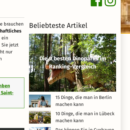
Sie brauchen
Beliebteste Artikel
chaftliches
 ein
Sie jetzt
ht nur
Die 9 besten Dinoparks im
n
Ranking-Vergleich
omben
 Saint-
15 Dinge, die man in Berlin
machen kann
10 Dinge, die man in Lübeck
machen kann
Das können Sie in Cuxhaven