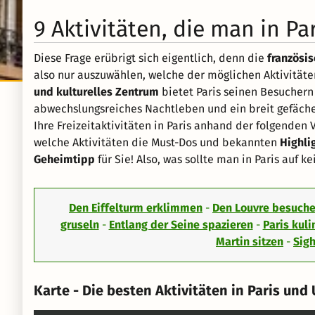
9 Aktivitäten, die man in P
Diese Frage erübrigt sich eigentlich, denn die
französi
also nur auszuwählen, welche der möglichen Aktivitäten 
und kulturelles Zentrum
bietet Paris seinen Besuchern
abwechslungsreiches Nachtleben und ein breit gefäch
Ihre Freizeitaktivitäten in Paris anhand der folgenden 
welche Aktivitäten die Must-Dos und bekannten
Highli
Geheimtipp
für Sie! Also, was sollte man in Paris auf k
Den Eiffelturm erklimmen
-
Den Louvre besuch
gruseln
-
Entlang der Seine spazieren
-
Paris kul
Martin sitzen
-
Sigh
Karte - Die besten Aktivitäten in Paris un