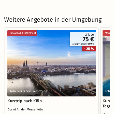
Weitere Angebote in der Umgebung
Kostenlos stornierbar
Kostenl
2 Tage
75 €
Gesamtpreis:
149 €
- 25 %
Köln, Nordrhein-Westfalen
Köln, 
Kurztrip nach Köln
Kurzur
Tage
Dorint An der Messe Köln