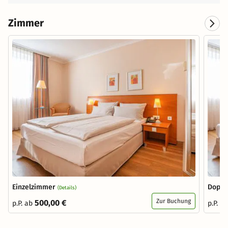
Zimmer
Einzelzimmer
Doppe
(Details)
Zur Buchung
500,00 €
p.P. ab
p.P. a