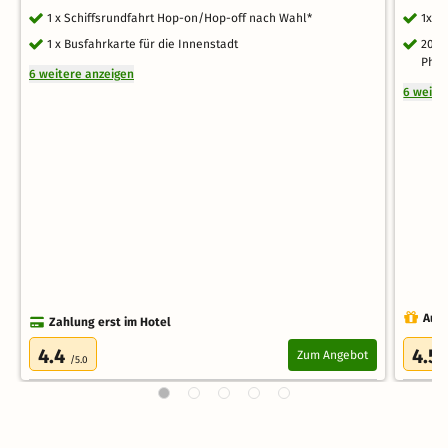
1 x Schiffsrundfahrt Hop-on/Hop-off nach Wahl*
1x l
1 x Busfahrkarte für die Innenstadt
20 %
Phil
6 weitere anzeigen
6 weite
Auch
Zahlung erst im Hotel
4.4
4.5
Zum Angebot
/5.0