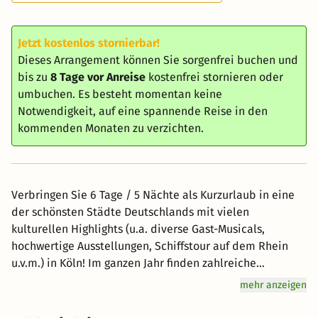
Jetzt kostenlos stornierbar!
Dieses Arrangement können Sie sorgenfrei buchen und
bis zu
8 Tage vor Anreise
kostenfrei stornieren oder
umbuchen. Es besteht momentan keine
Notwendigkeit, auf eine spannende Reise in den
kommenden Monaten zu verzichten.
Verbringen Sie 6 Tage / 5 Nächte als Kurzurlaub in eine
der schönsten Städte Deutschlands mit vielen
kulturellen Highlights (u.a. diverse Gast-Musicals,
hochwertige Ausstellungen, Schiffstour auf dem Rhein
u.v.m.) in Köln! Im ganzen Jahr finden zahlreiche
Highlights aus Konzerten und Kultur statt. Die
mehr anzeigen
Kulturförderabgabe ist nicht im Preis enthalten und
zahlbar vor Ort. Montag, Donnerstag und Sonntag ist