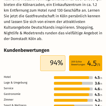
bieten die Kölnarcaden, ein Einkaufszentrum in ca. 1.2
km Entfernung zum Hotel rund 130 Geschäfte an. Lernen
Sie jetzt die Gastfreundschaft in Köln persönlich kennen
und lassen Sie sich von einem der attraktivsten
Kulturangebote Deutschlands inspirieren. Shopping,
Nightlife & Modetrends runden das vielfältige Angebot in
der Domstadt Köln ab.
Kundenbewertungen
94%
4.5
209
Echte
/5
Bewertungen
Hotel
4.5
/5
Lage & Umgebung
3.6
/5
Service
4.6
/5
Gastronomie
4.5
/5
Zimmer
4.3
/5
Sport & Wellness
2.6