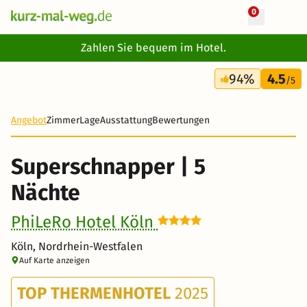
0
+ 16 Fotos
Zahlen Sie bequem im Hotel.
6 Tage
94%
4.5
300 €
/5
Angebot
Zimmer
Lage
Ausstattung
Bewertungen
Superschnapper | 5
Nächte
PhiLeRo Hotel Köln
Köln, Nordrhein-Westfalen
Auf Karte anzeigen
TOP THERMENHOTEL
2025