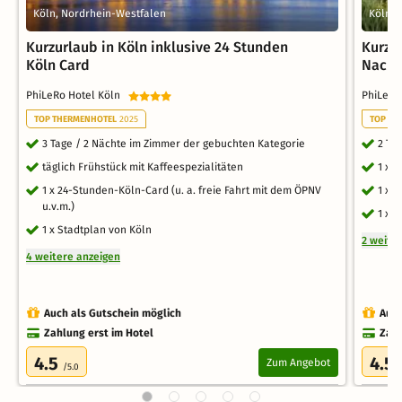
Köln, Nordrhein-Westfalen
Köln, 
Kurzurlaub in Köln inklusive 24 Stunden
Kurzu
Köln Card
Nacht
PhiLeRo Hotel Köln
PhiLeRo
TOP THERMENHOTEL
2025
TOP TH
3 Tage / 2 Nächte im Zimmer der gebuchten Kategorie
2 Ta
täglich Frühstück mit Kaffeespezialitäten
1 x 
1 x 24-Stunden-Köln-Card (u. a. freie Fahrt mit dem ÖPNV
1 x 
u.v.m.)
1 x 
1 x Stadtplan von Köln
2 weite
4 weitere anzeigen
Auch als Gutschein möglich
Auch
Zahlung erst im Hotel
Zahl
4.5
4.5
Zum Angebot
/5.0