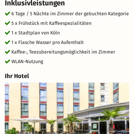
Inklusivleistungen
unsere Gastronomie geschlossen. Änderungen
vorbehalten. Bitte informieren Sie sich auf der
6 Tage / 5 Nächte im Zimmer der gebuchten Kategorie
Hotelseite über die aktuellen Öffnungszeiten der
5 x Frühstück mit Kaffeespezialitäten
Gastronomie. *Nach Buchung erhalten Sie vom Hotel
1 x Stadtplan von Köln
einen Pay-Link zur Zahlung des Gesamtpreises*
1 x Flasche Wasser pro Aufenthalt
Kaffee-, Teezubereitungsmöglichkeit im Zimmer
WLAN-Nutzung
Ihr Hotel