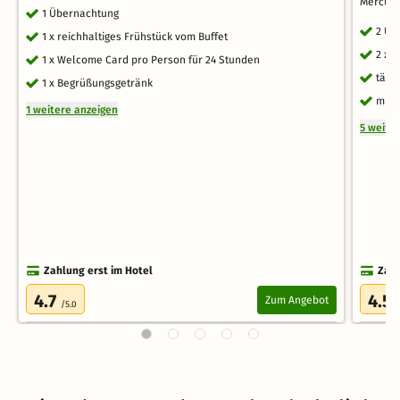
Mercure
1 Übernachtung
2 Üb
1 x reichhaltiges Frühstück vom Buffet
2 x 
1 x Welcome Card pro Person für 24 Stunden
tägl
1 x Begrüßungsgetränk
mit 
1 weitere anzeigen
5 weite
Zahlung erst im Hotel
Zahl
4.7
4.5
Zum Angebot
/5.0