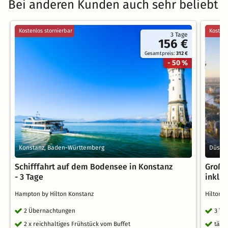
Bei anderen Kunden auch sehr beliebt
Kostenlos stornierbar
Kostenl
3 Tage
156 €
Gesamtpreis:
312 €
- 50 %
Konstanz, Baden-Württemberg
Düssel
Schifffahrt auf dem Bodensee in Konstanz
Großs
- 3 Tage
inkl. 
Hampton by Hilton Konstanz
Hilton 
2 Übernachtungen
3 Ta
2 x reichhaltiges Frühstück vom Buffet
tägl