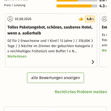
/5
Preis / Leistung
4.3
/5
02.08.2026
4.8
2
/5
Tolles Paketangebot, schönes, sauberes Hotel,
Empf
wenn a. außerhalb
Es wa
freud
DZ für 2 Erwachsene und 1 Kind ( 13 Jahre ) / 378,00€ 3
erreic
Tage / 2 Nächte im Zimmer der gebuchten Kategorie 2
Weite
x reichhaltiges Frühstück vom Buffet 1 x N...
Weiterlesen
alle Bewertungen anzeigen
Rechtliches Problem melden