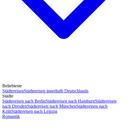
Beliebteste
Städtereisen
Städtereisen innerhalb Deutschlands
Städte
Städtereisen nach Berlin
Städtereisen nach Hamburg
Städtereisen
nach Dresden
Städtereisen nach München
Städtereisen nach
Köln
Städtereisen nach Leipzig
Romantik