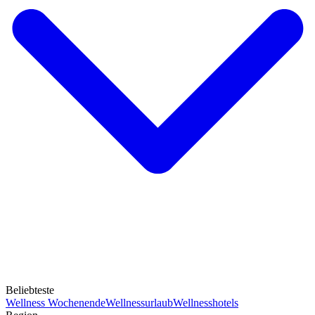
Beliebteste
Wellness Wochenende
Wellnessurlaub
Wellnesshotels