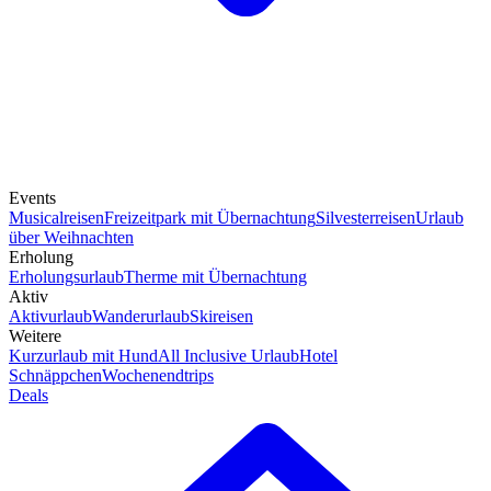
Events
Musicalreisen
Freizeitpark mit Übernachtung
Silvesterreisen
Urlaub
über Weihnachten
Erholung
Erholungsurlaub
Therme mit Übernachtung
Aktiv
Aktivurlaub
Wanderurlaub
Skireisen
Weitere
Kurzurlaub mit Hund
All Inclusive Urlaub
Hotel
Schnäppchen
Wochenendtrips
Deals