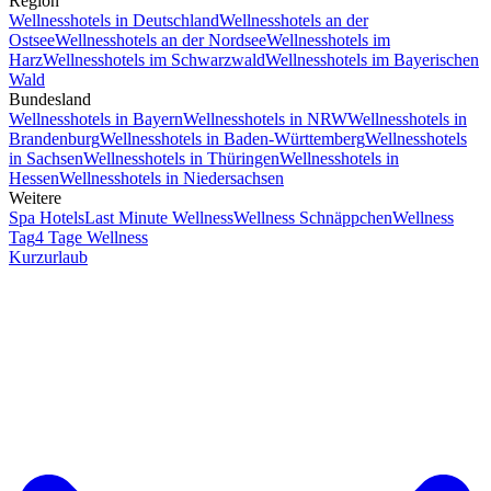
Region
Wellnesshotels in Deutschland
Wellnesshotels an der
Ostsee
Wellnesshotels an der Nordsee
Wellnesshotels im
Harz
Wellnesshotels im Schwarzwald
Wellnesshotels im Bayerischen
Wald
Bundesland
Wellnesshotels in Bayern
Wellnesshotels in NRW
Wellnesshotels in
Brandenburg
Wellnesshotels in Baden-Württemberg
Wellnesshotels
in Sachsen
Wellnesshotels in Thüringen
Wellnesshotels in
Hessen
Wellnesshotels in Niedersachsen
Weitere
Spa Hotels
Last Minute Wellness
Wellness Schnäppchen
Wellness
Tag
4 Tage Wellness
Kurzurlaub