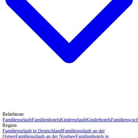
Beliebteste
Familienurlaub
Familienhotels
Kinderurlaub
Kinderhotels
Familienwoc
Region
Familienurlaub in Deutschland
Familienurlaub an der
Ostsee
Familienurlaub an der Nordsee
Familienhotels in