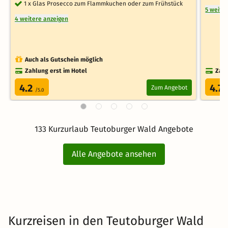
1 x Glas Prosecco zum Flammkuchen oder zum Frühstück
5 weite
4 weitere anzeigen
Auch als Gutschein möglich
Zahlung erst im Hotel
Zahl
4.2
4.7
Zum Angebot
/5.0
/
133 Kurzurlaub Teutoburger Wald Angebote
Alle Angebote ansehen
Kurzreisen in den Teutoburger Wald