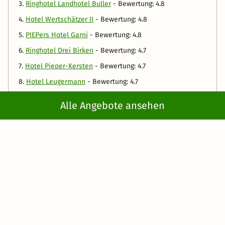
3.
Ringhotel Landhotel Buller
- Bewertung: 4.8
4.
Hotel Wertschätzer II
- Bewertung: 4.8
5.
PIEPers Hotel Garni
- Bewertung: 4.8
6.
Ringhotel Drei Birken
- Bewertung: 4.7
7.
Hotel Pieper-Kersten
- Bewertung: 4.7
8.
Hotel Leugermann
- Bewertung: 4.7
9.
IntercityHotel Herford
- Bewertung: 4.5
Alle Angebote ansehen
10.
Romantik Hotel Walhalla
- Bewertung: 4.4
Die Ergebnisliste orientiert sich an den Hotelbewertungen
unserer Kunden aus dem Bereich: Hotel allgemein
Welche Hotels aus der Rubrik „Kurzurlaub Teutoburger
Wald“ haben das beste Preis-/Leistungsverhältnis?
In folgenden Hotels bekommen Sie das meiste für Ihr
Welche Hotels aus der Rubrik „Kurzurlaub Teutoburger
Geld:
Wald“ haben die schönste Umgebung?
1.
Antik-Hotel Eichenhof
- Bewertung: 4.4