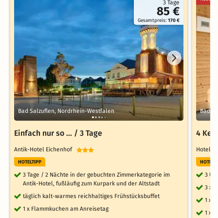
3 Tage
85 €
Gesamtpreis:
170 €
Bad Salzuflen, Nordrhein-Westfalen
Bad La
Einfach nur so ... / 3 Tage
4 Ken
Antik-Hotel Eichenhof
Hotel P
HOTELTIPP
HOTELT
3 Tage / 2 Nächte in der gebuchten Zimmerkategorie im
3 Üb
Antik-Hotel, fußläufig zum Kurpark und der Altstadt
3 x 
täglich kalt-warmes reichhaltiges Frühstücksbuffet
1 x 
1 x Flammkuchen am Anreisetag
1 x 