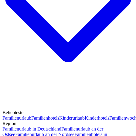
Beliebteste
Familienurlaub
Familienhotels
Kinderurlaub
Kinderhotels
Familienwoc
Region
Familienurlaub in Deutschland
Familienurlaub an der
Ostsee
Familienurlaub an der Nordsee
Familienhotels in