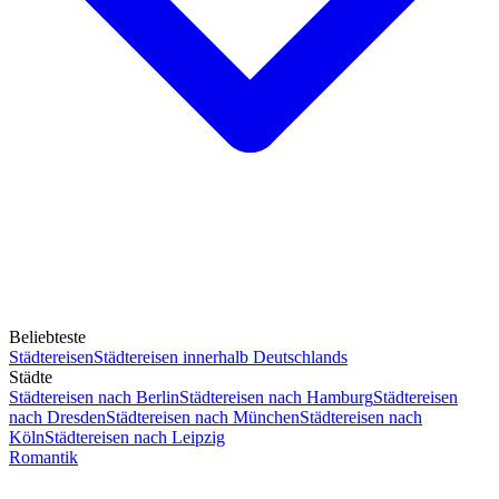
Beliebteste
Städtereisen
Städtereisen innerhalb Deutschlands
Städte
Städtereisen nach Berlin
Städtereisen nach Hamburg
Städtereisen
nach Dresden
Städtereisen nach München
Städtereisen nach
Köln
Städtereisen nach Leipzig
Romantik