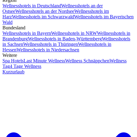
Region
Wellnesshotels in Deutschland
Wellnesshotels an der
Ostsee
Wellnesshotels an der Nordsee
Wellnesshotels im
Harz
Wellnesshotels im Schwarzwald
Wellnesshotels im Bayerischen
Wald
Bundesland
Wellnesshotels in Bayern
Wellnesshotels in NRW
Wellnesshotels in
Brandenburg
Wellnesshotels in Baden-Württemberg
Wellnesshotels
in Sachsen
Wellnesshotels in Thüringen
Wellnesshotels in
Hessen
Wellnesshotels in Niedersachsen
Weitere
Spa Hotels
Last Minute Wellness
Wellness Schnäppchen
Wellness
Tag
4 Tage Wellness
Kurzurlaub