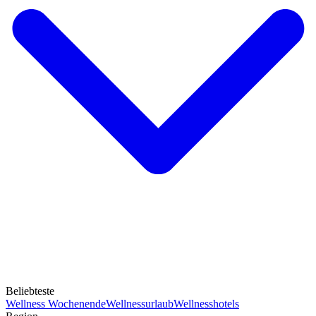
Beliebteste
Wellness Wochenende
Wellnessurlaub
Wellnesshotels