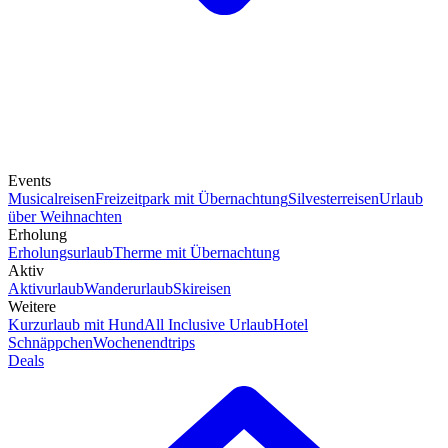
Events
Musicalreisen
Freizeitpark mit Übernachtung
Silvesterreisen
Urlaub
über Weihnachten
Erholung
Erholungsurlaub
Therme mit Übernachtung
Aktiv
Aktivurlaub
Wanderurlaub
Skireisen
Weitere
Kurzurlaub mit Hund
All Inclusive Urlaub
Hotel
Schnäppchen
Wochenendtrips
Deals