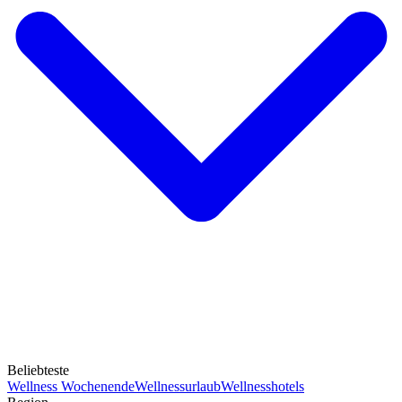
Beliebteste
Wellness Wochenende
Wellnessurlaub
Wellnesshotels