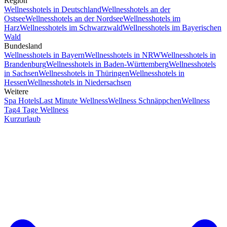
Region
Wellnesshotels in Deutschland
Wellnesshotels an der
Ostsee
Wellnesshotels an der Nordsee
Wellnesshotels im
Harz
Wellnesshotels im Schwarzwald
Wellnesshotels im Bayerischen
Wald
Bundesland
Wellnesshotels in Bayern
Wellnesshotels in NRW
Wellnesshotels in
Brandenburg
Wellnesshotels in Baden-Württemberg
Wellnesshotels
in Sachsen
Wellnesshotels in Thüringen
Wellnesshotels in
Hessen
Wellnesshotels in Niedersachsen
Weitere
Spa Hotels
Last Minute Wellness
Wellness Schnäppchen
Wellness
Tag
4 Tage Wellness
Kurzurlaub