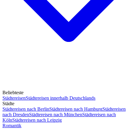
Beliebteste
Städtereisen
Städtereisen innerhalb Deutschlands
Städte
Städtereisen nach Berlin
Städtereisen nach Hamburg
Städtereisen
nach Dresden
Städtereisen nach München
Städtereisen nach
Köln
Städtereisen nach Leipzig
Romantik