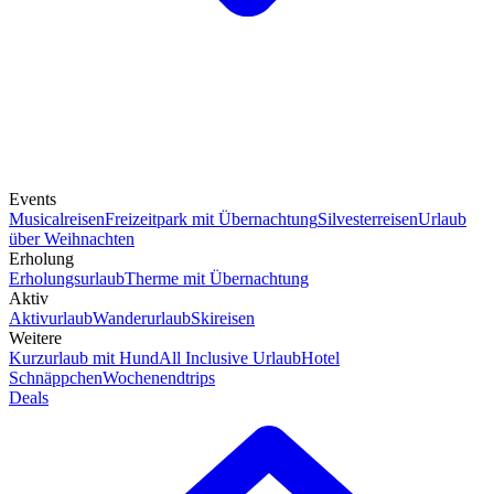
Events
Musicalreisen
Freizeitpark mit Übernachtung
Silvesterreisen
Urlaub
über Weihnachten
Erholung
Erholungsurlaub
Therme mit Übernachtung
Aktiv
Aktivurlaub
Wanderurlaub
Skireisen
Weitere
Kurzurlaub mit Hund
All Inclusive Urlaub
Hotel
Schnäppchen
Wochenendtrips
Deals