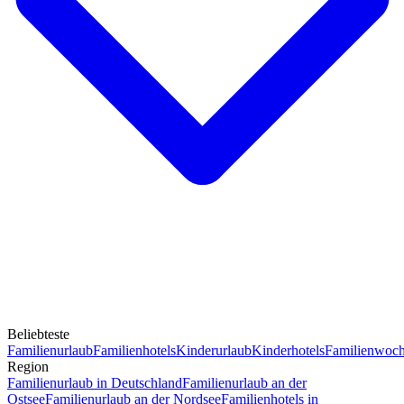
Beliebteste
Familienurlaub
Familienhotels
Kinderurlaub
Kinderhotels
Familienwoc
Region
Familienurlaub in Deutschland
Familienurlaub an der
Ostsee
Familienurlaub an der Nordsee
Familienhotels in