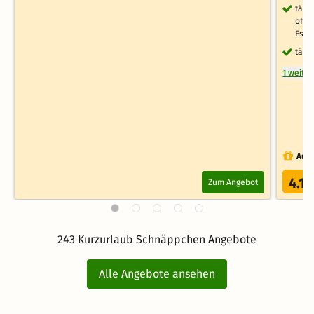
tägl
offe
Esse
tägl
1 weite
Auch
4.1
Zum Angebot
/
243 Kurzurlaub Schnäppchen Angebote
Alle Angebote ansehen