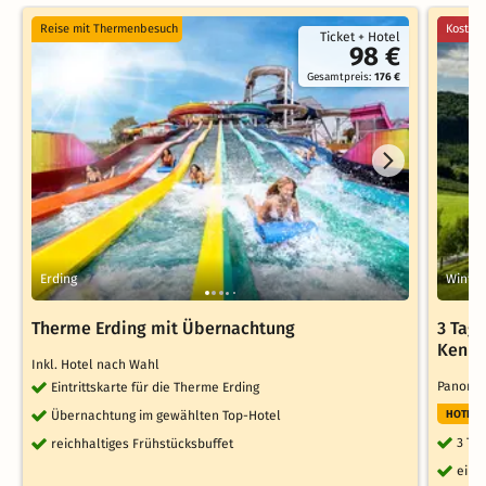
Reise mit Thermenbesuch
Kostenl
Ticket + Hotel
98 €
Gesamtpreis:
176 €
Erding
Winter
Therme Erding mit Übernachtung
3 Tag
Kenne
Inkl. Hotel nach Wahl
Panoram
Eintrittskarte für die Therme Erding
Übernachtung im gewählten Top-Hotel
HOTELT
3 Ta
reichhaltiges Frühstücksbuffet
ein 