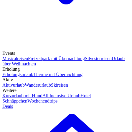
Events
Musicalreisen
Freizeitpark mit Übernachtung
Silvesterreisen
Urlaub
über Weihnachten
Erholung
Erholungsurlaub
Therme mit Übernachtung
Aktiv
Aktivurlaub
Wanderurlaub
Skireisen
Weitere
Kurzurlaub mit Hund
All Inclusive Urlaub
Hotel
Schnäppchen
Wochenendtrips
Deals