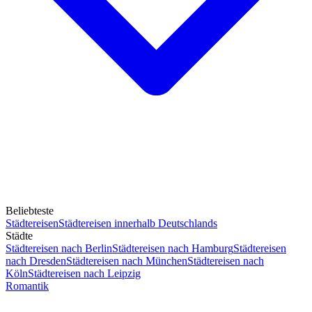
Beliebteste
Städtereisen
Städtereisen innerhalb Deutschlands
Städte
Städtereisen nach Berlin
Städtereisen nach Hamburg
Städtereisen
nach Dresden
Städtereisen nach München
Städtereisen nach
Köln
Städtereisen nach Leipzig
Romantik