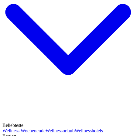
Beliebteste
Wellness Wochenende
Wellnessurlaub
Wellnesshotels