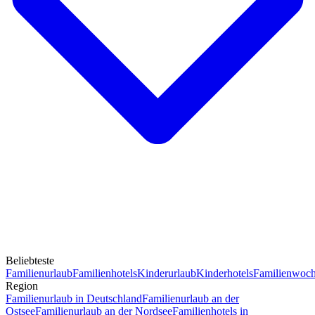
Beliebteste
Familienurlaub
Familienhotels
Kinderurlaub
Kinderhotels
Familienwoc
Region
Familienurlaub in Deutschland
Familienurlaub an der
Ostsee
Familienurlaub an der Nordsee
Familienhotels in