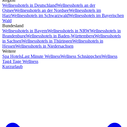
Region
Wellnesshotels in Deutschland
Wellnesshotels an der
Ostsee
Wellnesshotels an der Nordsee
Wellnesshotels im
Harz
Wellnesshotels im Schwarzwald
Wellnesshotels im Bayerischen
Wald
Bundesland
Wellnesshotels in Bayern
Wellnesshotels in NRW
Wellnesshotels in
Brandenburg
Wellnesshotels in Baden-Württemberg
Wellnesshotels
in Sachsen
Wellnesshotels in Thüringen
Wellnesshotels in
Hessen
Wellnesshotels in Niedersachsen
Weitere
Spa Hotels
Last Minute Wellness
Wellness Schnäppchen
Wellness
Tag
4 Tage Wellness
Kurzurlaub