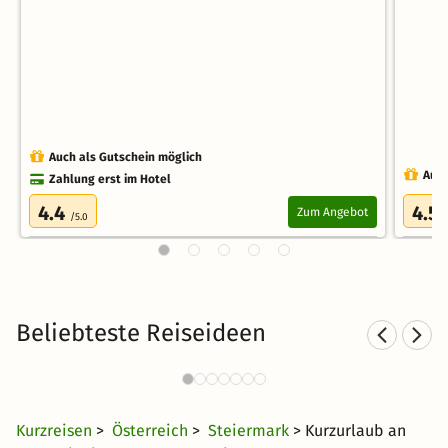
Auch als Gutschein möglich
Auch
Zahlung erst im Hotel
4.4
4.5
Zum Angebot
/5.0
Beliebteste Reiseideen
Kurzurlaub in den Bergen
5377 Angebote
24 €
ab
Kurzreisen
>
Österreich
>
Steiermark
> Kurzurlaub an