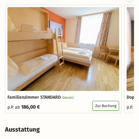
Familienzimmer STANDARD
Doppe
(Details)
Zur Buchung
186,00 €
p.P. ab
p.P. a
Ausstattung