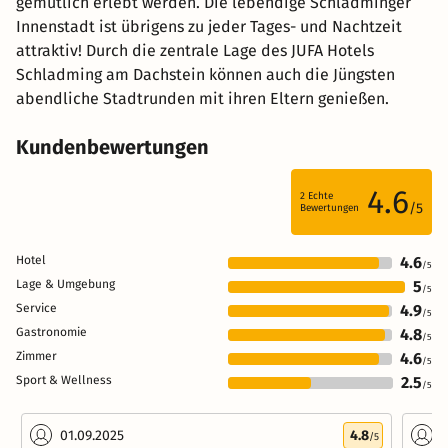
gemütlich erlebt werden. Die lebendige Schladminger
Innenstadt ist übrigens zu jeder Tages- und Nachtzeit
attraktiv! Durch die zentrale Lage des JUFA Hotels
Schladming am Dachstein können auch die Jüngsten
abendliche Stadtrunden mit ihren Eltern genießen.
Kundenbewertungen
4.6
2
Echte
/5
Bewertungen
Hotel
4.6
/5
Lage & Umgebung
5
/5
Service
4.9
/5
Gastronomie
4.8
/5
Zimmer
4.6
/5
Sport & Wellness
2.5
/5
01.09.2025
4.8
0
/5