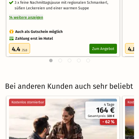
3 x feine Nachmittagsjause mit regionalen Schmankerl,
süßen Leckereien und einer warmen Suppe
14 weitere anzeigen
Auch als Gutschein möglich
Zahlung erst im Hotel
4.4
4.8
Zum Angebot
/5.0
Bei anderen Kunden auch sehr beliebt
Kostenlos stornierbar
Kostenl
4 Tage
164 €
Gesamtpreis:
328 €
- 62 %