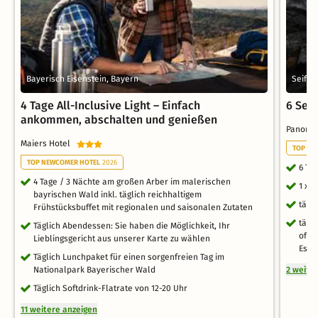
Bayerisch Eisenstein, Bayern
Seiffe
4 Tage All-Inclusive Light – Einfach
6 Seif
ankommen, abschalten und genießen
Panoram
Maiers Hotel
TOP FA
TOP NEWCOMER HOTEL
2026
6 Ta
4 Tage / 3 Nächte am großen Arber im malerischen
1 x 
bayrischen Wald inkl. täglich reichhaltigem
tägl
Frühstücksbuffet mit regionalen und saisonalen Zutaten
tägl
Täglich Abendessen: Sie haben die Möglichkeit, Ihr
offe
Lieblingsgericht aus unserer Karte zu wählen
Esse
Täglich Lunchpaket für einen sorgenfreien Tag im
Nationalpark Bayerischer Wald
2 weite
Täglich Softdrink-Flatrate von 12-20 Uhr
11 weitere anzeigen