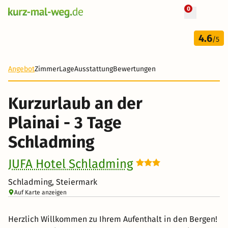
0
3 Tage
4.6
186 €
/5
-43%
Angebot
Zimmer
Lage
Ausstattung
Bewertungen
Kurzurlaub an der
Plainai - 3 Tage
Schladming
JUFA Hotel Schladming
Schladming, Steiermark
Auf Karte anzeigen
Herzlich Willkommen zu Ihrem Aufenthalt in den Bergen!