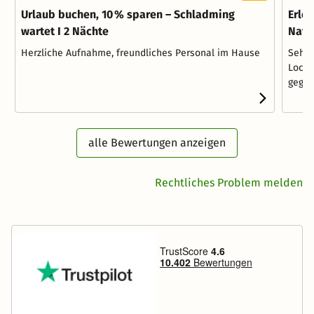
Urlaub buchen, 10 % sparen – Schladming
Erleb
wartet I 2 Nächte
Natu
Herzliche Aufnahme, freundliches Personal im Hause
Sehr 
Locati
gegen
alle Bewertungen anzeigen
Rechtliches Problem melden