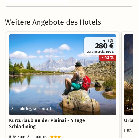
Weitere Angebote des Hotels
4 Tage
280 €
Gesamtpreis:
560 €
- 43 %
Schladming, Steiermark
Schlad
Kurzurlaub an der Plainai - 4 Tage
Urlau
Schladming
JUFA Ho
JUFA Hotel Schladming