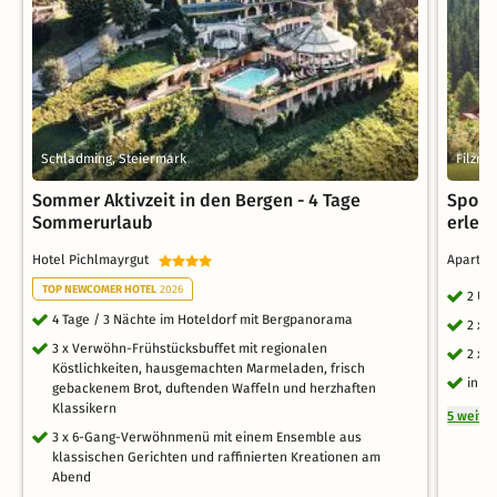
Schladming, Steiermark
Filzmo
Sommer Aktivzeit in den Bergen - 4 Tage
Spont
Sommerurlaub
erleb
Hotel Pichlmayrgut
Apartho
TOP NEWCOMER HOTEL
2026
2 Üb
4 Tage / 3 Nächte im Hoteldorf mit Bergpanorama
2 x 
3 x Verwöhn-Frühstücksbuffet mit regionalen
2 x 
Köstlichkeiten, hausgemachten Marmeladen, frisch
inkl
gebackenem Brot, duftenden Waffeln und herzhaften
Klassikern
5 weite
3 x 6-Gang-Verwöhnmenü mit einem Ensemble aus
klassischen Gerichten und raffinierten Kreationen am
Abend