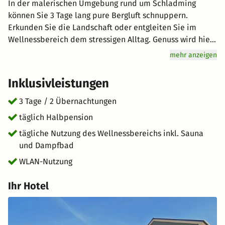
In der malerischen Umgebung rund um Schladming
können Sie 3 Tage lang pure Bergluft schnuppern.
Erkunden Sie die Landschaft oder entgleiten Sie im
Wellnessbereich dem stressigen Alltag. Genuss wird hier
groß geschrieben: Lassen Sie sich vom Halbpension-
mehr anzeigen
Angebot verwöhnen. Freuen Sie sich auf hervorragenden
Service und eine entspannte Atmosphäre bei Ihrem
Inklusivleistungen
unvergesslichen Urlaub in den Bergen. kurz-mal-weg.de
wünscht Ihnen einen tollen Aufenthalt im schönen
3 Tage / 2 Übernachtungen
Schladming.
täglich Halbpension
tägliche Nutzung des Wellnessbereichs inkl. Sauna
und Dampfbad
WLAN-Nutzung
Ihr Hotel