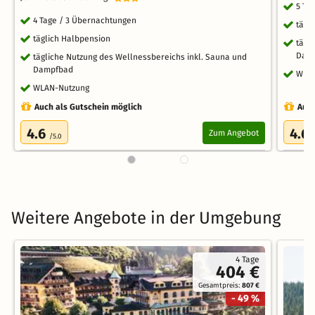
5 Ta
4 Tage / 3 Übernachtungen
tägl
täglich Halbpension
tägl
Dam
tägliche Nutzung des Wellnessbereichs inkl. Sauna und
Dampfbad
WLA
WLAN-Nutzung
Auch als Gutschein möglich
Auch
4.6
4.6
Zum Angebot
/5.0
Weitere Angebote in der Umgebung
4 Tage
404 €
Gesamtpreis:
807 €
- 49 %